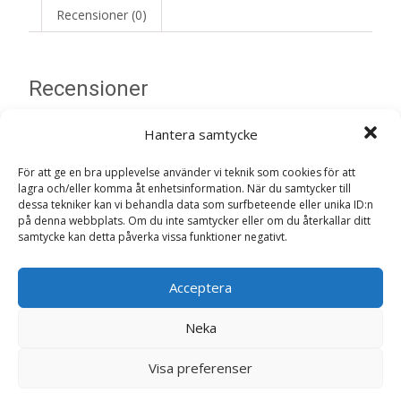
Recensioner (0)
Recensioner
Hantera samtycke
Det finns inga recensioner än.
För att ge en bra upplevelse använder vi teknik som cookies för att
Bli först med att recensera ”Grain Free
lagra och/eller komma åt enhetsinformation. När du samtycker till
Salmon & Potato hundfoder – 12 kg –
dessa tekniker kan vi behandla data som surfbeteende eller unika ID:n
Arion”
på denna webbplats. Om du inte samtycker eller om du återkallar ditt
samtycke kan detta påverka vissa funktioner negativt.
Din e-postadress kommer inte publiceras.
Obligatoriska fält
är märkta
*
Acceptera
Ditt betyg
*
Neka
Din recension
*
Visa preferenser