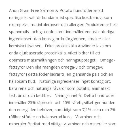
Arion Grain-Free Salmon & Potato hundfoder är ett
näringsrikt val för hundar med specifika kostbehov, som
exempelvis matintoleranser och allergier. Produkten är helt
spannmåls- och glutenfri samt innehåller endast naturliga
ingredienser utan konstgjorda färgämnen, smaker eller
kemiska tillsatser. Enkel proteinkälla Använder lax som
enda djurbaserade proteinkälla, vilket bidrar till att
optimera matsmältningen och näringsupptaget. Omega-
fettsyror Den rika mängden omega-3 och omega-6
fettsyror i detta foder bidrar till en glänsande päls och en
hälsosam hud. Naturliga ingredienser Inget konstgjort,
bara rena och naturliga råvaror som potatis, animaliskt
fett, ärtor och betfiber. Näringsinnehåll Detta hundfoder
innehåller 25% råprotein och 15% råfett, vilket ger hunden
den energi den behöver, samtidigt som 7,1% aska och 2%
råfiber stödjer en balanserad kost. Vitaminer och
mineraler Berikat med viktiga vitaminer och mineraler som