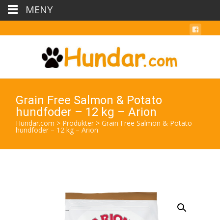
MENY
Grain Free Salmon & Potato
hundfoder – 12 kg – Arion
Hundar.com
>
Produkter
>
Grain Free Salmon & Potato
hundfoder – 12 kg – Arion