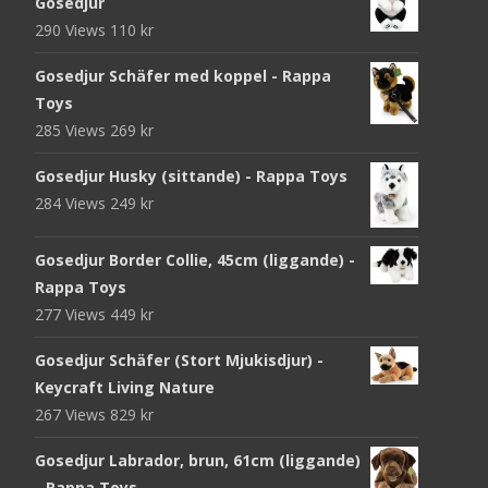
Gosedjur
290 Views
110
kr
Gosedjur Schäfer med koppel - Rappa
Toys
285 Views
269
kr
Gosedjur Husky (sittande) - Rappa Toys
284 Views
249
kr
Gosedjur Border Collie, 45cm (liggande) -
Rappa Toys
277 Views
449
kr
Gosedjur Schäfer (Stort Mjukisdjur) -
Keycraft Living Nature
267 Views
829
kr
Gosedjur Labrador, brun, 61cm (liggande)
- Rappa Toys