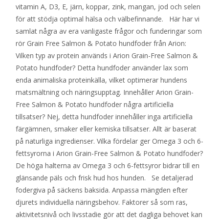
vitamin A, D3, E, järn, koppar, zink, mangan, jod och selen
för att stödja optimal hälsa och välbefinnande. Här har vi
samlat några av era vanligaste frågor och funderingar som
rör Grain Free Salmon & Potato hundfoder från Arion:
Vilken typ av protein används i Arion Grain-Free Salmon &
Potato hundfoder? Detta hundfoder använder lax som
enda animaliska proteinkälla, vilket optimerar hundens
matsmältning och näringsupptag. Innehåller Arion Grain-
Free Salmon & Potato hundfoder några artificiella
tillsatser? Nej, detta hundfoder innehåller inga artificiella
färgämnen, smaker eller kemiska tillsatser. Allt är baserat
på naturliga ingredienser. Vilka fördelar ger Omega 3 och 6-
fettsyrorna i Arion Grain-Free Salmon & Potato hundfoder?
De höga halterna av Omega 3 och 6-fettsyror bidrar till en
glänsande päls och frisk hud hos hunden. Se detaljerad
fodergiva på säckens baksida. Anpassa mängden efter
djurets individuella näringsbehov. Faktorer så som ras,
aktivitetsnivå och livsstadie gör att det dagliga behovet kan