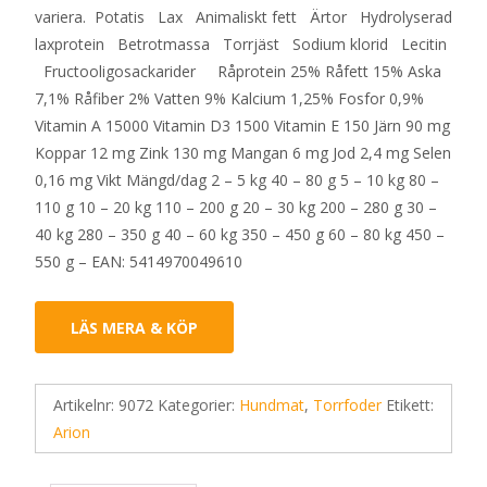
variera. Potatis Lax Animaliskt fett Ärtor Hydrolyserad
laxprotein Betrotmassa Torrjäst Sodium klorid Lecitin
Fructooligosackarider Råprotein 25% Råfett 15% Aska
7,1% Råfiber 2% Vatten 9% Kalcium 1,25% Fosfor 0,9%
Vitamin A 15000 Vitamin D3 1500 Vitamin E 150 Järn 90 mg
Koppar 12 mg Zink 130 mg Mangan 6 mg Jod 2,4 mg Selen
0,16 mg Vikt Mängd/dag 2 – 5 kg 40 – 80 g 5 – 10 kg 80 –
110 g 10 – 20 kg 110 – 200 g 20 – 30 kg 200 – 280 g 30 –
40 kg 280 – 350 g 40 – 60 kg 350 – 450 g 60 – 80 kg 450 –
550 g – EAN: 5414970049610
LÄS MERA & KÖP
Artikelnr:
9072
Kategorier:
Hundmat
,
Torrfoder
Etikett:
Arion