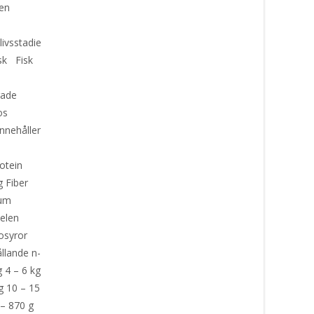
gen
livsstadie
läsk Fisk
n
rade
los
Innehåller
otein
g Fiber
ium
Selen
nosyror
llande n-
 4 – 6 kg
g 10 – 15
 – 870 g