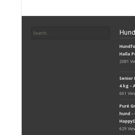
Search
Hund
for:
Hundfod
Halla P
2081 V
Senior 
4 kg -
661 Vi
Puré Gr
hund - 
Happy
629 Vi