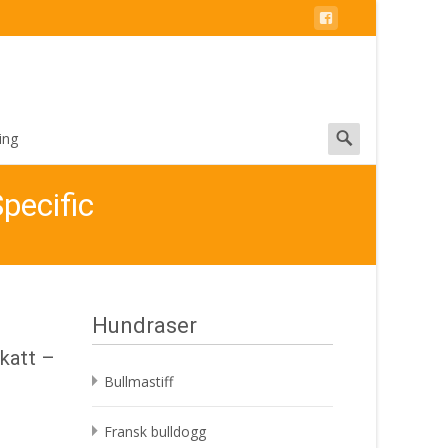
Search
ing
for:
pecific
Hundraser
katt –
Bullmastiff
Fransk bulldogg