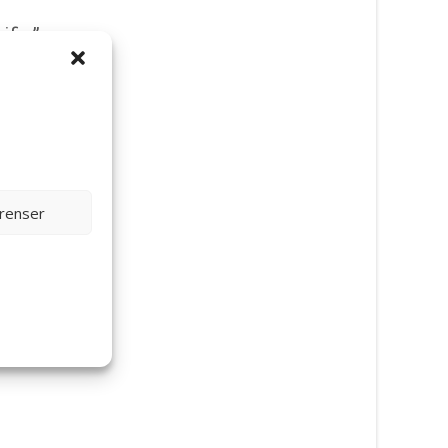
ific”
erenser