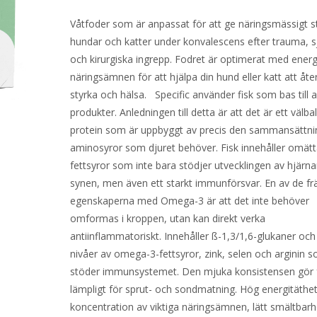
Våtfoder som är anpassat för att ge näringsmässigt stö
hundar och katter under konvalescens efter trauma,
och kirurgiska ingrepp. Fodret är optimerat med energ
näringsämnen för att hjälpa din hund eller katt att åter
styrka och hälsa. Specific använder fisk som bas till a
produkter. Anledningen till detta är att det är ett välb
protein som är uppbyggt av precis den sammansättni
aminosyror som djuret behöver. Fisk innehåller omät
fettsyror som inte bara stödjer utvecklingen av hjärn
synen, men även ett starkt immunförsvar. En av de f
egenskaperna med Omega-3 är att det inte behöver
omformas i kroppen, utan kan direkt verka
antiinflammatoriskt. Innehåller ß-1,3/1,6-glukaner oc
nivåer av omega-3-fettsyror, zink, selen och arginin 
stöder immunsystemet. Den mjuka konsistensen gör 
lämpligt för sprut- och sondmatning. Hög energitäthet
koncentration av viktiga näringsämnen, lätt smältbar