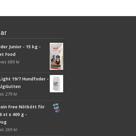
ar
er Junior - 15 kg -
et Food
iews
689
kr
Light 19/7 Hundfoder -
 AlgGutten
ews
279
kr
ain Free Nötkött för
6 st x 400 g -
Dog
ews
269
kr