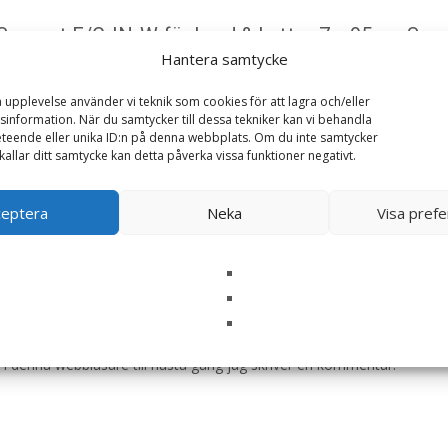
 Support F/C-IN-W för hund & katt – 7 x 95g – Spec
Hantera samtycke
ska fält är märkta
*
a upplevelse använder vi teknik som cookies för att lagra och/eller
information. När du samtycker till dessa tekniker kan vi behandla
teende eller unika ID:n på denna webbplats. Om du inte samtycker
kallar ditt samtycke kan detta påverka vissa funktioner negativt.
ceptera
Neka
Visa pref
i denna webbläsare till nästa gång jag skriver en kommentar.