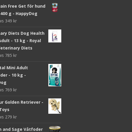
ain Free Get för hund
x 400 g - HappyDog
ews
349
kr
nary Diets Dog Health
dult - 13 kg - Royal
eterinary Diets
ews
785
kr
ital Mini Adult
er - 10 kg -
Dog
ews
769
kr
r Golden Retriever -
Toys
ews
279
kr
n and Sage Våtfoder