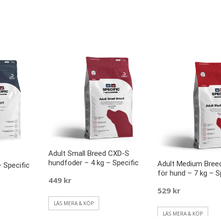
Adult Small Breed CXD-S
hundfoder – 4 kg – Specific
Adult Medium Bre
 Specific
för hund – 7 kg – S
449
kr
529
kr
LÄS MERA & KÖP
LÄS MERA & KÖP