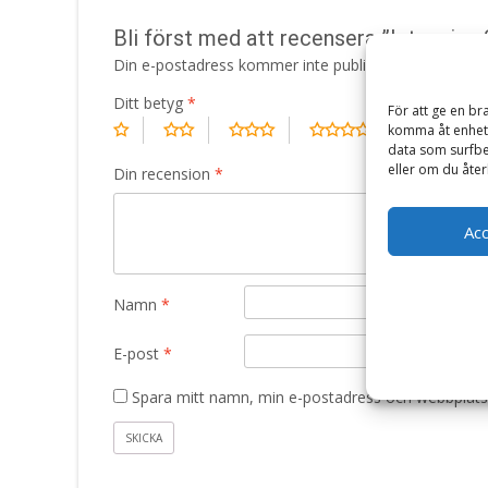
Bli först med att recensera ”Intensive
Din e-postadress kommer inte publiceras.
Obligatori
Ditt betyg
*
För att ge en br
komma åt enhets
data som surfbe
eller om du åter
Din recension
*
Ac
Namn
*
E-post
*
Spara mitt namn, min e-postadress och webbplats 