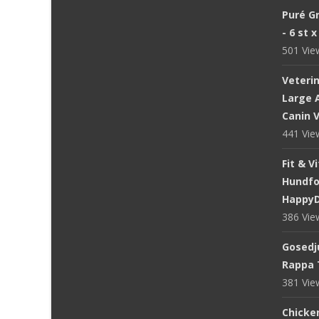
Puré Gr
- 6 st 
501 Vi
Veteri
Large A
Canin V
441 Vi
Fit & V
Hundfod
Happy
386 Vi
Gosedju
Rappa 
381 Vi
Chicke