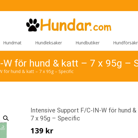
Hundmat
Hundleksaker
Hundbutiker
Hundförsäkr
-W för hund & katt – 7 x 95g – S
 för hund & katt – 7 x 95g – Specific
Intensive Support F/C-IN-W för hund & 
7 x 95g – Specific
139
kr