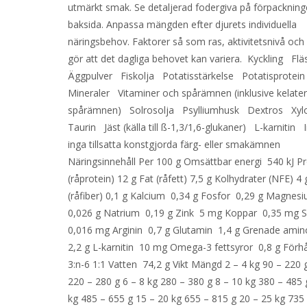
utmärkt smak. Se detaljerad fodergiva på förpacknin
baksida. Anpassa mängden efter djurets individuella
näringsbehov. Faktorer så som ras, aktivitetsnivå och 
gör att det dagliga behovet kan variera. Kyckling F
Äggpulver Fiskolja Potatisstärkelse Potatisprotei
Mineraler Vitaminer och spårämnen (inklusive kelate
spårämnen) Solrosolja Psylliumhusk Dextros Xy
Taurin Jäst (källa till ß-1,3/1,6-glukaner) L-karnitin 
inga tillsatta konstgjorda färg- eller smakämnen
Näringsinnehåll Per 100 g Omsättbar energi 540 kJ Pr
(råprotein) 12 g Fat (råfett) 7,5 g Kolhydrater (NFE) 4 
(råfiber) 0,1 g Kalcium 0,34 g Fosfor 0,29 g Magnes
0,026 g Natrium 0,19 g Zink 5 mg Koppar 0,35 mg 
0,016 mg Arginin 0,7 g Glutamin 1,4 g Grenade ami
2,2 g L-karnitin 10 mg Omega-3 fettsyror 0,8 g Förhå
3:n-6 1:1 Vatten 74,2 g Vikt Mängd 2 – 4 kg 90 – 220 g
220 – 280 g 6 – 8 kg 280 – 380 g 8 – 10 kg 380 – 485 
kg 485 – 655 g 15 – 20 kg 655 – 815 g 20 – 25 kg 735