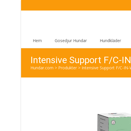
Skip
Hem
Gosedjur Hundar
Hundkläder
to
content
Intensive Support F/C-IN
Hundar.com
>
Produkter
>
Intensive Support F/C-IN-W