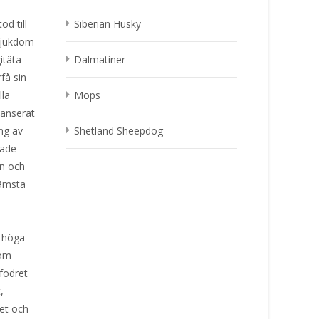
d till
Siberian Husky
 sjukdom
itäta
Dalmatiner
få sin
lla
Mops
alanserat
ng av
Shetland Sheepdog
tade
an och
rämsta
h höga
som
fodret
,
het och