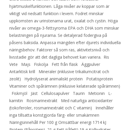
hjärtmuskelfunktionen. Låga nivåer av koppar som är
viktigt vid nedsatt funktion i levern. Fodret minskar
uppkomsten av urinstenarna urat, oxalat och cystin. Höga
nivåer av omega-3-fettsyrorna EPA och DHA som minskar
belastningen på njurarna. Se detaljerad fodergiva på
påsens baksida. Anpassa mängden efter djurets individuella
näringsbehov. Faktorer så som ras, aktivitetsnivå och
livsstadie gör att det dagliga behovet kan variera. Ris
Vete Majs Fiskolja Fett från fläsk Äggpulver
Antarktisk krill Mineraler (inklusive trikaliumcitrat och
zeolit) Hydrolyserat animaliskt protein Potatisprotein
Vitaminer och spårämnen (inklusive kelaterade spårämnen)
Fiskmjöl Jäst Cellulosapulver Taurin Metionin L-
karnitin Rosmarinextrakt Med naturliga antioxidanter
(tokoferoler, rosmarinextrakt och C vitamin) Innehåller
inga tillsatta konstgjorda färg- eller smakämnen
Näringsinnehåll Per 100 g Omsättbar energi 1714 kJ
Protein (Råprotein) 21 g Fett (råfett) 19 g Kolhydrater