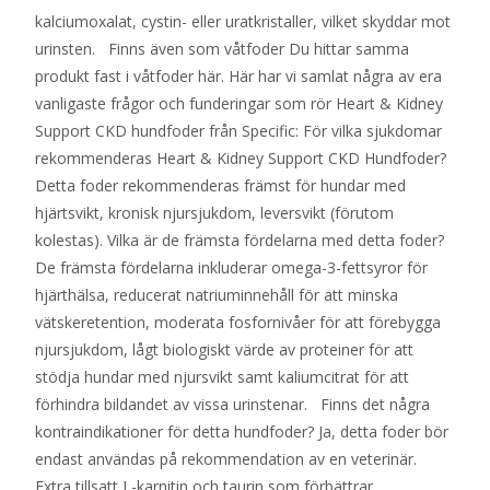
kalciumoxalat, cystin- eller uratkristaller, vilket skyddar mot
urinsten. Finns även som våtfoder Du hittar samma
produkt fast i våtfoder här. Här har vi samlat några av era
vanligaste frågor och funderingar som rör Heart & Kidney
Support CKD hundfoder från Specific: För vilka sjukdomar
rekommenderas Heart & Kidney Support CKD Hundfoder?
Detta foder rekommenderas främst för hundar med
hjärtsvikt, kronisk njursjukdom, leversvikt (förutom
kolestas). Vilka är de främsta fördelarna med detta foder?
De främsta fördelarna inkluderar omega-3-fettsyror för
hjärthälsa, reducerat natriuminnehåll för att minska
vätskeretention, moderata fosfornivåer för att förebygga
njursjukdom, lågt biologiskt värde av proteiner för att
stödja hundar med njursvikt samt kaliumcitrat för att
förhindra bildandet av vissa urinstenar. Finns det några
kontraindikationer för detta hundfoder? Ja, detta foder bör
endast användas på rekommendation av en veterinär.
Extra tillsatt L-karnitin och taurin som förbättrar