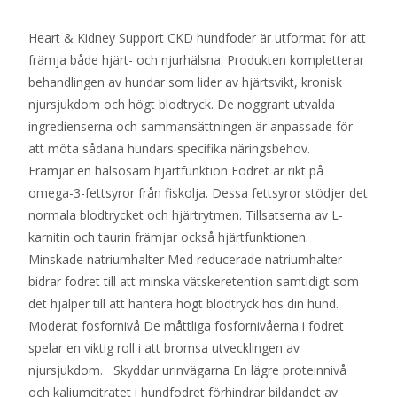
Heart & Kidney Support CKD hundfoder är utformat för att
främja både hjärt- och njurhälsna. Produkten kompletterar
behandlingen av hundar som lider av hjärtsvikt, kronisk
njursjukdom och högt blodtryck. De noggrant utvalda
ingredienserna och sammansättningen är anpassade för
att möta sådana hundars specifika näringsbehov.
Främjar en hälsosam hjärtfunktion Fodret är rikt på
omega-3-fettsyror från fiskolja. Dessa fettsyror stödjer det
normala blodtrycket och hjärtrytmen. Tillsatserna av L-
karnitin och taurin främjar också hjärtfunktionen.
Minskade natriumhalter Med reducerade natriumhalter
bidrar fodret till att minska vätskeretention samtidigt som
det hjälper till att hantera högt blodtryck hos din hund.
Moderat fosfornivå De måttliga fosfornivåerna i fodret
spelar en viktig roll i att bromsa utvecklingen av
njursjukdom. Skyddar urinvägarna En lägre proteinnivå
och kaliumcitratet i hundfodret förhindrar bildandet av