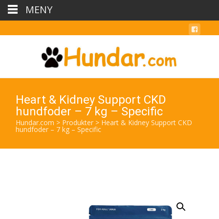
MENY
Heart & Kidney Support CKD
hundfoder – 7 kg – Specific
Hundar.com
>
Produkter
>
Heart & Kidney Support CKD
hundfoder – 7 kg – Specific