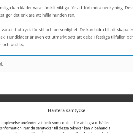
liga kan kläder vara särskilt viktiga för att förhindra nedkylning. D
t gör det enklare att hålla hunden ren.
ra ett uttryck för stil och personlighet. De kan bidra till att skapa e
Hundkläder är även ett utmärkt sätt att delta i festliga tillfällen oc
 och outfits.
l.
ar
Hantera samtycke
a upplevelse använder vi teknik som cookies för att lagra och/eller
r Golden Retriever -
information. När du samtycker till dessa tekniker kan vi behandla
Toys