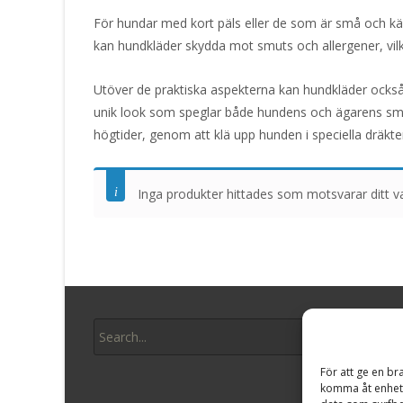
För hundar med kort päls eller de som är små och käns
kan hundkläder skydda mot smuts och allergener, vilke
Utöver de praktiska aspekterna kan hundkläder också va
unik look som speglar både hundens och ägarens smak. 
högtider, genom att klä upp hunden i speciella dräkter
Inga produkter hittades som motsvarar ditt va
Search
Hund
for:
För att ge en br
Gosedju
komma åt enhets
Rappa 