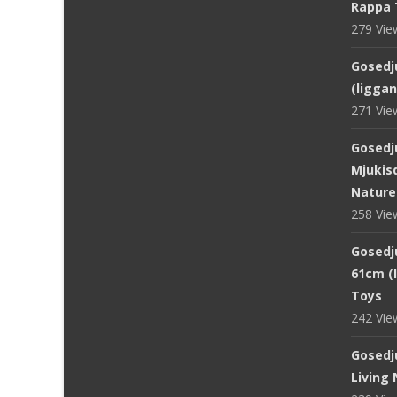
Rappa 
279 Vi
Gosedju
(ligga
271 Vi
Gosedj
Mjukisd
Nature
258 Vi
Gosedju
61cm (
Toys
242 Vi
Gosedj
Living