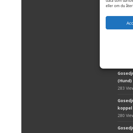
data som surfbe
eller om du åter
383 Vi
Gosedj
Ac
Hund -
291 Vi
Gosedj
Rappa 
284 Vi
Gosedju
(Hund) 
283 Vi
Gosedj
koppel
280 Vi
Gosedju