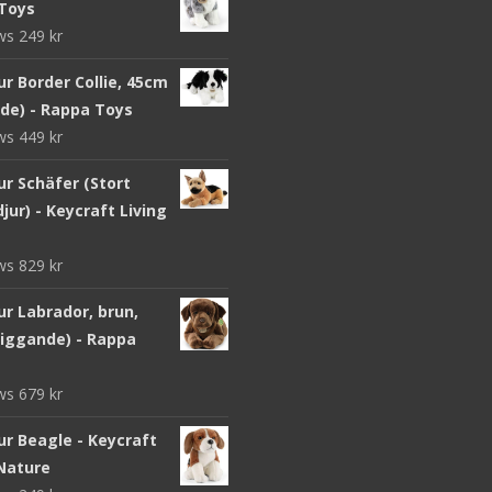
Toys
ews
249
kr
r Border Collie, 45cm
nde) - Rappa Toys
ews
449
kr
ur Schäfer (Stort
jur) - Keycraft Living
ews
829
kr
r Labrador, brun,
liggande) - Rappa
ews
679
kr
ur Beagle - Keycraft
 Nature