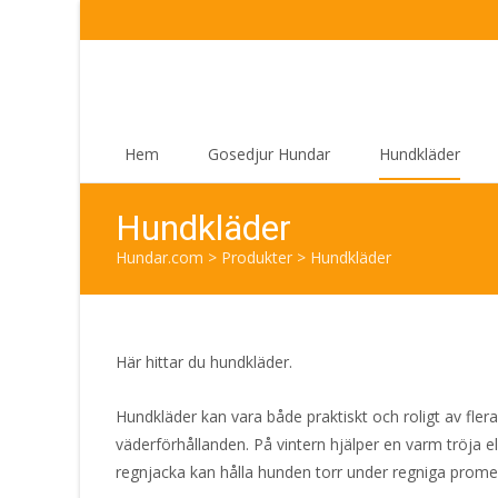
Skip
Hem
Gosedjur Hundar
Hundkläder
to
content
Hundkläder
Hundar.com
>
Produkter
>
Hundkläder
Här hittar du hundkläder.
Hundkläder kan vara både praktiskt och roligt av fler
väderförhållanden. På vintern hjälper en varm tröja 
regnjacka kan hålla hunden torr under regniga prome