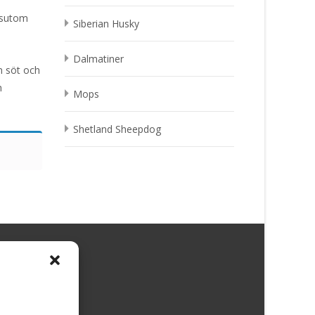
essutom
Siberian Husky
Dalmatiner
n söt och
h
Mops
Shetland Sheepdog