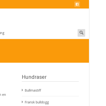
Search
ing
for:
Hundraser
Bullmastiff
n en
Fransk bulldogg