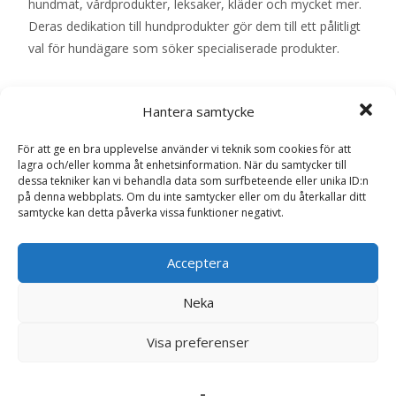
hundmat, vårdprodukter, leksaker, kläder och mycket mer.
Deras dedikation till hundprodukter gör dem till ett pålitligt
val för hundägare som söker specialiserade produkter.
Grizzly Zoo
Hantera samtycke
Grizzly Zoo är en kedja av husdjursbutiker med en stark
närvaro online. De erbjuder ett omfattande utbud av
För att ge en bra upplevelse använder vi teknik som cookies för att
produkter för hundar, inklusive foder, leksaker,
lagra och/eller komma åt enhetsinformation. När du samtycker till
vårdprodukter och tillbehör. Grizzly Zoo är kända för sina
dessa tekniker kan vi behandla data som surfbeteende eller unika ID:n
på denna webbplats. Om du inte samtycker eller om du återkallar ditt
konkurrenskraftiga priser och regelbundna kampanjer,
samtycke kan detta påverka vissa funktioner negativt.
vilket gör dem populära bland prismedvetna konsumenter.
Acceptera
Petster
Petster är en onlinebutik som erbjuder ett stort utbud av
Neka
premiumprodukter för hundar. De har ett brett sortiment
av ekologiska och naturliga foderalternativ, samt
Visa preferenser
högkvalitativa leksaker och tillbehör. Petster är kända för
sitt fokus på hållbarhet och miljövänliga produkter, vilket