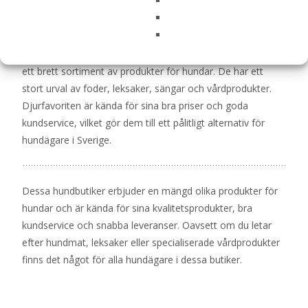
tilltalar medvetna konsumenter.
Djurfavoriten
Djurfavoriten är en väletablerad onlinebutik som erbjuder
ett brett sortiment av produkter för hundar. De har ett
stort urval av foder, leksaker, sängar och vårdprodukter.
Djurfavoriten är kända för sina bra priser och goda
kundservice, vilket gör dem till ett pålitligt alternativ för
hundägare i Sverige.
Dessa hundbutiker erbjuder en mängd olika produkter för
hundar och är kända för sina kvalitetsprodukter, bra
kundservice och snabba leveranser. Oavsett om du letar
efter hundmat, leksaker eller specialiserade vårdprodukter
finns det något för alla hundägare i dessa butiker.