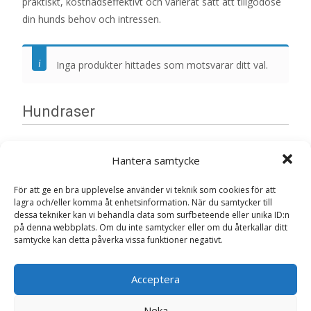
praktiskt, kostnadseffektivt och varierat sätt att tillgodose
din hunds behov och intressen.
Inga produkter hittades som motsvarar ditt val.
Hundraser
Bullmastiff
Hantera samtycke
Fransk bulldogg
För att ge en bra upplevelse använder vi teknik som cookies för att
lagra och/eller komma åt enhetsinformation. När du samtycker till
dessa tekniker kan vi behandla data som surfbeteende eller unika ID:n
Siberian Husky
på denna webbplats. Om du inte samtycker eller om du återkallar ditt
samtycke kan detta påverka vissa funktioner negativt.
Dalmatiner
Acceptera
Mops
Neka