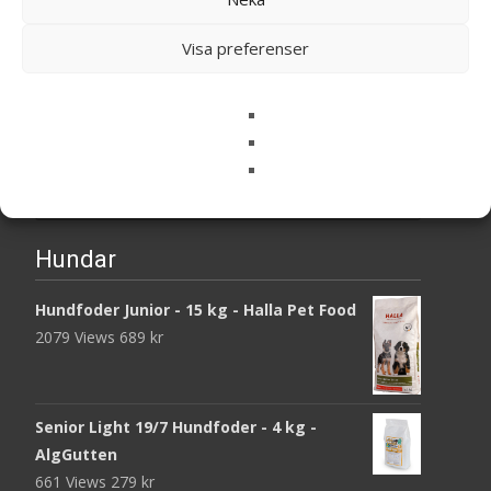
Shetland Sheepdog
Visa preferenser
Search
for:
Hundar
Hundfoder Junior - 15 kg - Halla Pet Food
2079 Views
689
kr
Senior Light 19/7 Hundfoder - 4 kg -
AlgGutten
661 Views
279
kr