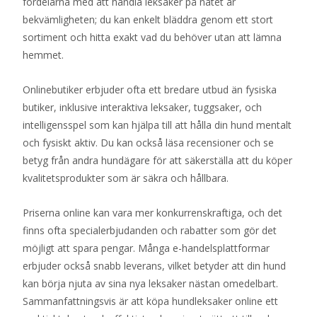
fördelarna med att handla leksaker på nätet är
bekvämligheten; du kan enkelt bläddra genom ett stort
sortiment och hitta exakt vad du behöver utan att lämna
hemmet.
Onlinebutiker erbjuder ofta ett bredare utbud än fysiska
butiker, inklusive interaktiva leksaker, tuggsaker, och
intelligensspel som kan hjälpa till att hålla din hund mentalt
och fysiskt aktiv. Du kan också läsa recensioner och se
betyg från andra hundägare för att säkerställa att du köper
kvalitetsprodukter som är säkra och hållbara.
Priserna online kan vara mer konkurrenskraftiga, och det
finns ofta specialerbjudanden och rabatter som gör det
möjligt att spara pengar. Många e-handelsplattformar
erbjuder också snabb leverans, vilket betyder att din hund
kan börja njuta av sina nya leksaker nästan omedelbart.
Sammanfattningsvis är att köpa hundleksaker online ett