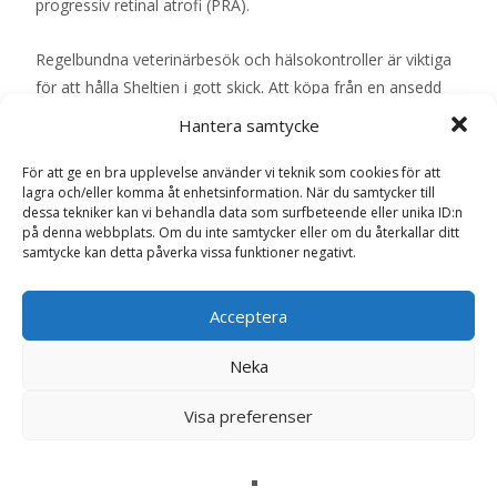
progressiv retinal atrofi (PRA).
Regelbundna veterinärbesök och hälsokontroller är viktiga
för att hålla Sheltien i gott skick. Att köpa från en ansedd
uppfödare som genomför hälsotester på sina avelshundar
Hantera samtycke
kan också bidra till att minska risken för genetiska
sjukdomar.
För att ge en bra upplevelse använder vi teknik som cookies för att
lagra och/eller komma åt enhetsinformation. När du samtycker till
dessa tekniker kan vi behandla data som surfbeteende eller unika ID:n
Skötsel
på denna webbplats. Om du inte samtycker eller om du återkallar ditt
Pälsvård är en viktig del av att ta hand om en Shetland
samtycke kan detta påverka vissa funktioner negativt.
Sheepdog. Deras tjocka päls kräver regelbunden borstning,
minst en gång i veckan, för att förhindra tovor och hålla
Acceptera
pälsen i gott skick. Under fällningsperioderna, som inträffar
två gånger om året, kan daglig borstning behövas för att
Neka
hantera den ökade mängden löst hår.
Visa preferenser
Öronen bör kontrolleras regelbundet för tecken på
infektion, och tänderna bör borstas för att förebygga