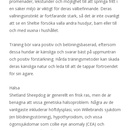
promenader, lekstunder och möjlighet till att springa fritt i
en säker miljö är viktigt för deras välbefinnande. Deras
vallningsinstinkt är fortfarande stark, så det är inte ovanligt
att se en Sheltie försöka valla andra husdjur, barn eller till
och med vuxna i hushållet.
Träning bör vara positiv och belöningsbaserad, eftersom
dessa hundar är känsliga och svarar bäst på uppmuntran
och positiv förstärkning. Hårda träningsmetoder kan skada
deras känsliga natur och leda till att de tappar förtroendet
för sin ägare.
Hälsa
Shetland Sheepdog är generellt en frisk ras, men de är
benägna att vissa genetiska hälsoproblem. Några av de
vanligaste inkluderar höftdysplasi, von Willebrands sjukdom
(en blödningsstörning), hypothyroidism, och vissa
ögonsjukdomar som collie eye anomaly (CEA) och