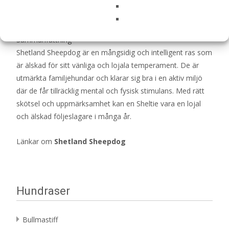
tandsten och tandköttsproblem. Klorna bör klippas
regelbundet för att undvika överväxt och sprickor.
Sammanfattning
Shetland Sheepdog är en mångsidig och intelligent ras som
är älskad för sitt vänliga och lojala temperament. De är
utmärkta familjehundar och klarar sig bra i en aktiv miljö
där de får tillräcklig mental och fysisk stimulans. Med rätt
skötsel och uppmärksamhet kan en Sheltie vara en lojal
och älskad följeslagare i många år.
Länkar om
Shetland Sheepdog
Hundraser
Bullmastiff