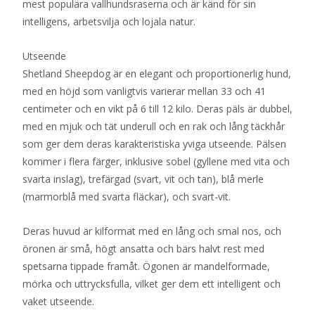
mest populära vallhundsraserna och är känd för sin
intelligens, arbetsvilja och lojala natur.
Utseende
Shetland Sheepdog är en elegant och proportionerlig hund,
med en höjd som vanligtvis varierar mellan 33 och 41
centimeter och en vikt på 6 till 12 kilo. Deras päls är dubbel,
med en mjuk och tät underull och en rak och lång täckhår
som ger dem deras karakteristiska yviga utseende. Pälsen
kommer i flera färger, inklusive sobel (gyllene med vita och
svarta inslag), trefärgad (svart, vit och tan), blå merle
(marmorblå med svarta fläckar), och svart-vit.
Deras huvud är kilformat med en lång och smal nos, och
öronen är små, högt ansatta och bärs halvt rest med
spetsarna tippade framåt. Ögonen är mandelformade,
mörka och uttrycksfulla, vilket ger dem ett intelligent och
vaket utseende.