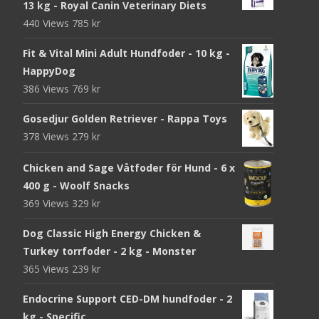
13 kg - Royal Canin Veterinary Diets
440 Views
785
kr
Fit & Vital Mini Adult Hundfoder - 10 kg -
HappyDog
386 Views
769
kr
Gosedjur Golden Retriever - Rappa Toys
378 Views
279
kr
Chicken and Sage Våtfoder för Hund - 6 x
400 g - Woolf Snacks
369 Views
329
kr
Dog Classic High Energy Chicken &
Turkey torrfoder - 2 kg - Monster
365 Views
239
kr
Endocrine Support CED-DM hundfoder - 2
kg - Specific