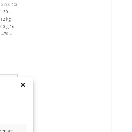
3:n-6 1:3
 130 –
 12 kg
500 g 16
g 470 –
t:
erenser