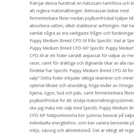
främjar denna hundmat en hälsosam tarmflora och bidr
att reglera matsmältningen. Betmassan bidrar med
fermenterbara fibrer medan psylliumfröskal hjälper till
absorbera vatten, vilket stabiliserar avföringen. Här ha
samlat några av era vanligaste frågor och funderinga
Puppy Medium Breed CPD-M från Specific: Vad är Spe
Puppy Medium Breed CPD-M? Specific Puppy Mediu
CPD-M är ett foder särskilt anpassat för valpar av me
raser, samt för dräktiga och digivande tikar av alla ras
fördelar har Specific Puppy Medium Breed CPD-M för
valp? Detta foder erbjuder viktiga vitaminer och miner
optimal tillväxt och utveckling, höga nivåer av Omega-
hjärna, ögon, hud och päls, samt fermenterbara fibre
psylliumfröskal för att stödja matsmältningssysteme
ska jag mata min valp med Specific Puppy Medium B
CPD-M? Matportionerna bör justeras baserat på valp
individuella energibehov, som kan variera beroende på
miljö, säsong och aktivitetsnivå. Det är viktigt att reg