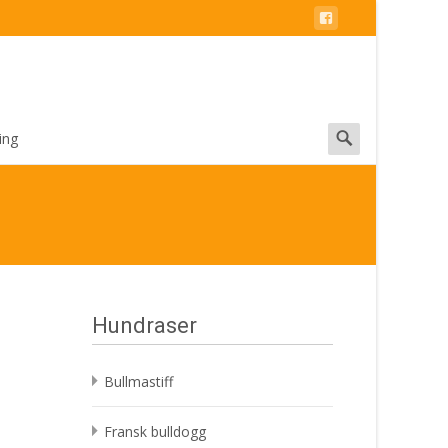
Search
ing
for:
Hundraser
Bullmastiff
Fransk bulldogg