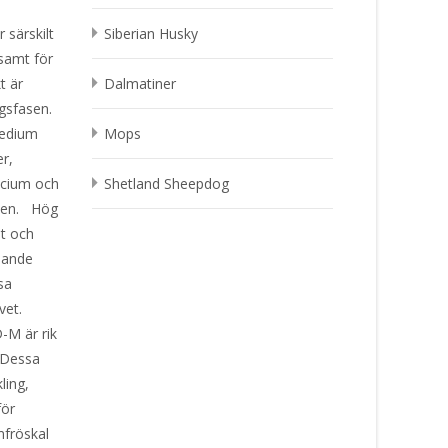
särskilt
Siberian Husky
 samt för
t är
Dalmatiner
ngsfasen.
Medium
Mops
r,
lcium och
Shetland Sheepdog
xten. Hög
lt och
ipande
sa
ivet.
-M är rik
. Dessa
ling,
för
mfröskal