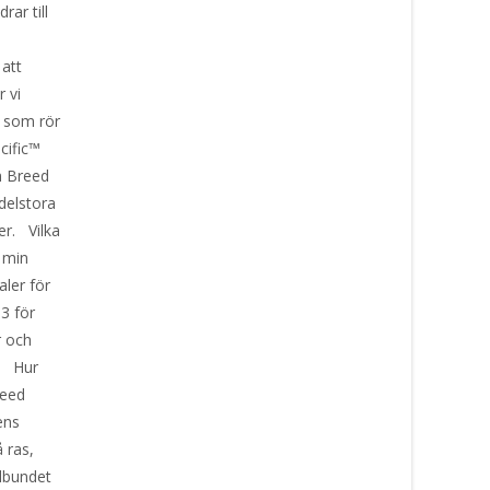
ar till
 att
r vi
r som rör
cific™
m Breed
delstora
er. Vilka
 min
aler för
3 för
r och
t. Hur
reed
ens
 ras,
elbundet