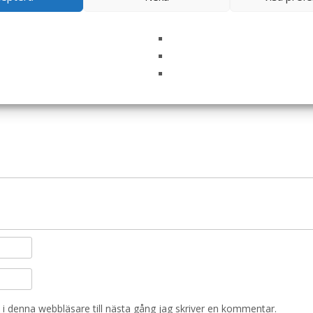
edium Breed CPD-M – 4 kg – Specific”
ska fält är märkta
*
i denna webbläsare till nästa gång jag skriver en kommentar.