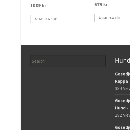
679
kr
1089
kr
LÄS MERA & KÖP
LÄS MERA & KÖP
Search
Hund
for:
Gosedju
Rappa 
384 Vi
Gosedj
Hund -
292 Vi
Gosedj