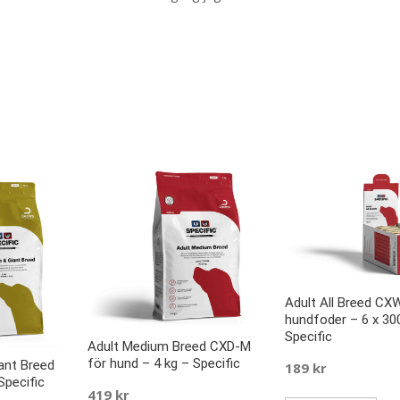
Adult All Breed CX
hundfoder – 6 x 30
Specific
Adult Medium Breed CXD-M
för hund – 4 kg – Specific
ant Breed
189
kr
Specific
419
kr