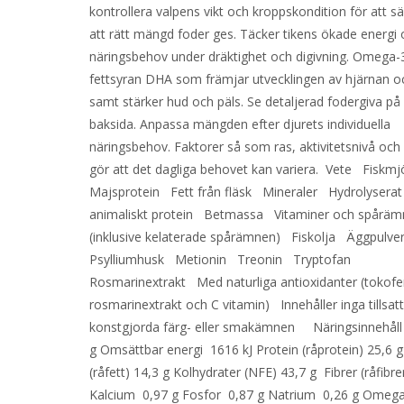
kontrollera valpens vikt och kroppskondition för att sä
att rätt mängd foder ges. Täcker tikens ökade energi
näringsbehov under dräktighet och digivning. Omega-
fettsyran DHA som främjar utvecklingen av hjärnan o
samt stärker hud och päls. Se detaljerad fodergiva på
baksida. Anpassa mängden efter djurets individuella
näringsbehov. Faktorer så som ras, aktivitetsnivå och 
gör att det dagliga behovet kan variera. Vete Fiskm
Majsprotein Fett från fläsk Mineraler Hydrolyserat
animaliskt protein Betmassa Vitaminer och spårä
(inklusive kelaterade spårämnen) Fiskolja Äggpulv
Psylliumhusk Metionin Treonin Tryptofan
Rosmarinextrakt Med naturliga antioxidanter (tokofer
rosmarinextrakt och C vitamin) Innehåller inga tillsat
konstgjorda färg- eller smakämnen Näringsinnehåll
g Omsättbar energi 1616 kJ Protein (råprotein) 25,6 g
(råfett) 14,3 g Kolhydrater (NFE) 43,7 g Fibrer (råfibre
Kalcium 0,97 g Fosfor 0,87 g Natrium 0,26 g Omega