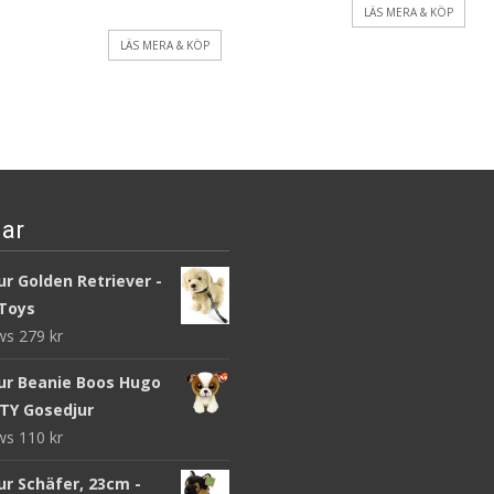
LÄS MERA & KÖP
LÄS MERA & KÖP
ar
r Golden Retriever -
Toys
ews
279
kr
ur Beanie Boos Hugo
 TY Gosedjur
ews
110
kr
ur Schäfer, 23cm -