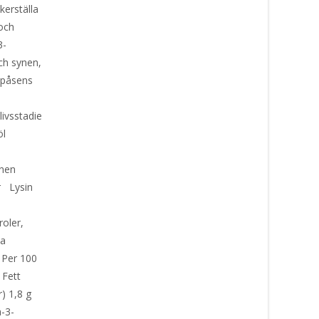
kerställa
 och
3-
ch synen,
 påsens
livsstadie
jöl
mnen
er Lysin
oler,
ta
 Per 100
 Fett
r) 1,8 g
-3-