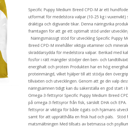
Specific Puppy Medium Breed CPD-M är ett hundfoder 
utformat för medelstora valpar (10-25 kg i vuxenvikt)
dräktiga och digivande tikar. Denna näringsrika produk
framtagen för att ge ett optimalt stöd under utveckli
Näringsmässigt stöd för utveckling Specific Puppy 
Breed CPD-M innehåller viktiga vitaminer och minerale
skräddarsydda för medelstora valpar. Berikad med ka
fosfor i rätt mängder stödjer den ben- och tandtillvä
energihalt och protein Produkten har en hög energiha
proteinmängd, vilket hjälper till att stödja den övergr
tillväxten och utvecklingen. Genom att ge din valp des
näringsämnen tidigt kan du säkerställa en god start i l
Omega-3-fettsyror Specific Puppy Medium Breed CPD
på omega-3-fettsyror från fisk, särskilt DHA och EPA
fettsyror är viktiga för både ögats och hjärnans utveck
samt för att upprätthålla en frisk hud och päls. Stöd 
matsmältningen Med tillsats av betmassa och psylliu