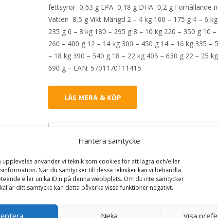
fettsyror 0,63 g EPA 0,18 g DHA 0,2 g Förhållande n-
Vatten 8,5 g Vikt Mängd 2 – 4 kg 100 – 175 g 4 – 6 kg
235 g 6 – 8 kg 180 – 295 g 8 – 10 kg 220 – 350 g 10 –
260 – 400 g 12 – 14 kg 300 – 450 g 14 – 16 kg 335 – 
– 18 kg 390 – 540 g 18 – 22 kg 405 – 630 g 22 – 25 k
690 g – EAN: 5701170111415
LÄS MERA & KÖP
Artikelnr:
192
Kategorier:
Hundmat
,
Torrfoder
Etiket
Hantera samtycke
Specific
a upplevelse använder vi teknik som cookies för att lagra och/eller
information. När du samtycker till dessa tekniker kan vi behandla
teende eller unika ID:n på denna webbplats. Om du inte samtycker
kallar ditt samtycke kan detta påverka vissa funktioner negativt.
ceptera
Neka
Visa pref