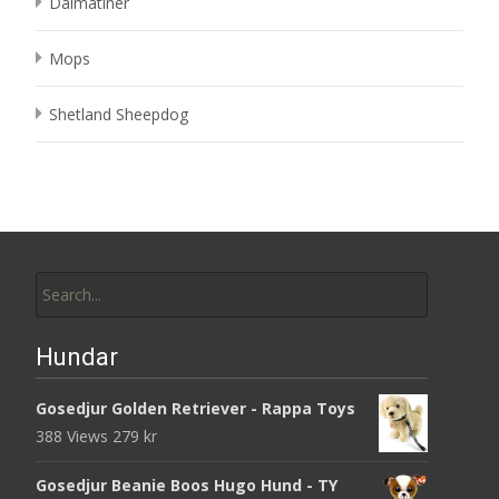
Dalmatiner
Mops
Shetland Sheepdog
Search
for:
Hundar
Gosedjur Golden Retriever - Rappa Toys
388 Views
279
kr
Gosedjur Beanie Boos Hugo Hund - TY