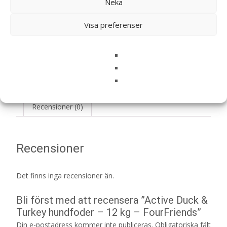
Neka
LÄS MERA & KÖP
Visa preferenser
Artikelnr:
5740
Kategorier:
Hundmat
,
Torrfoder
Etikett:
FourFriends
Recensioner (0)
Recensioner
Det finns inga recensioner än.
Bli först med att recensera ”Active Duck &
Turkey hundfoder – 12 kg – FourFriends”
Din e-postadress kommer inte publiceras.
Obligatoriska fält