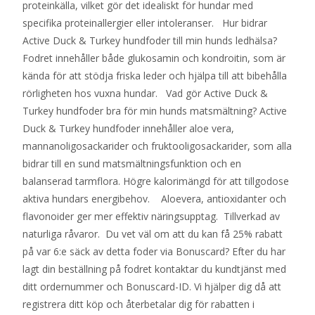
proteinkälla, vilket gör det idealiskt för hundar med
specifika proteinallergier eller intoleranser. Hur bidrar
Active Duck & Turkey hundfoder till min hunds ledhälsa?
Fodret innehåller både glukosamin och kondroitin, som är
kända för att stödja friska leder och hjälpa till att bibehålla
rörligheten hos vuxna hundar. Vad gör Active Duck &
Turkey hundfoder bra för min hunds matsmältning? Active
Duck & Turkey hundfoder innehåller aloe vera,
mannanoligosackarider och fruktooligosackarider, som alla
bidrar till en sund matsmältningsfunktion och en
balanserad tarmflora. Högre kalorimängd för att tillgodose
aktiva hundars energibehov. Aloevera, antioxidanter och
flavonoider ger mer effektiv näringsupptag. Tillverkad av
naturliga råvaror. Du vet väl om att du kan få 25% rabatt
på var 6:e säck av detta foder via Bonuscard? Efter du har
lagt din beställning på fodret kontaktar du kundtjänst med
ditt ordernummer och Bonuscard-ID. Vi hjälper dig då att
registrera ditt köp och återbetalar dig för rabatten i