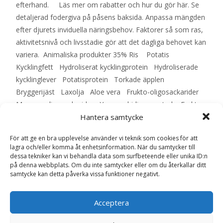
efterhand. Läs mer om rabatter och hur du gör här. Se
detaljerad fodergiva på påsens baksida. Anpassa mängden
efter djurets inviduella näringsbehov. Faktorer så som ras,
aktivitetsnivå och livsstadie gör att det dagliga behovet kan
variera. Animaliska produkter 35% Ris Potatis
Kycklingfett Hydroliserat kycklingprotein Hydroliserade
kycklinglever Potatisprotein Torkade äpplen
Bryggerijäst Laxolja Aloe vera Frukto-oligosackarider
Mannan-oligosackarider Yucca schidigera extrak Frukt-
Hantera samtycke
och örtextrakt Näringsinnehåll Per 100 g Protein 27 g Fett
16 g Fiber 2,2 g Vatten 10 g Aska 6 g Kalcium 1,4 g Fosfor
För att ge en bra upplevelse använder vi teknik som cookies för att
0,9 g Vitamin A 2000 IU Vitamin D3 200 IU Omega-3 0,23 g
lagra och/eller komma åt enhetsinformation. När du samtycker till
Omega-6 2,1 g Vikt Mängd 5 – 10 kg 70 – 120 g 10 – 15 kg
dessa tekniker kan vi behandla data som surfbeteende eller unika ID:n
på denna webbplats. Om du inte samtycker eller om du återkallar ditt
120 – 165 g 15 – 20 kg 165 – 200 g 20 – 25 kg 200 – 240 g
samtycke kan detta påverka vissa funktioner negativt.
25 – 30 kg 240 – 275 g 30 – 35 kg 275 – 310 g 35 – 40 kg
310 – 345 g 40 – 50 kg 345 – 405 g 50 – 60 kg 405 – 465 g
Acceptera
60 – 70 kg 465 – 520 g 70 – 80 kg 520 – 575 g – EAN:
7350028736300