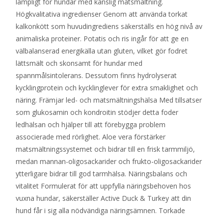
lämpligt för hundar med känslig matsmältning.
Högkvalitativa ingredienser Genom att använda torkat
kalkonkött som huvudingrediens säkerställs en hög nivå av
animaliska proteiner. Potatis och ris ingår för att ge en
välbalanserad energikälla utan gluten, vilket gör fodret
lättsmält och skonsamt för hundar med
spannmålsintolerans. Dessutom finns hydrolyserat
kycklingprotein och kycklinglever för extra smaklighet och
näring. Främjar led- och matsmältningshälsa Med tillsatser
som glukosamin och kondroitin stödjer detta foder
ledhälsan och hjälper till att förebygga problem
associerade med rörlighet. Aloe vera förstärker
matsmältningssystemet och bidrar till en frisk tarmmiljö,
medan mannan-oligosackarider och frukto-oligosackarider
ytterligare bidrar till god tarmhälsa. Näringsbalans och
vitalitet Formulerat för att uppfylla näringsbehoven hos
vuxna hundar, säkerställer Active Duck & Turkey att din
hund får i sig alla nödvändiga näringsämnen. Torkade