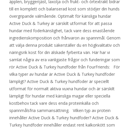
äpplen, bryggerijäst, laxolja och frukt- och örtextrakt bidrar
till en komplett och balanserad kost som stödjer din hunds
övergripande välmående. Optimalt för känsliga hundar
Active Duck & Turkey är särskilt utformat för att passa
hundar med foderkänslighet, tack vare dess enastående
ingredienskomposition och frånvaron av spannmål. Genom
att välja denna produkt säkerställer du en högkvalitativ och
näringsrik kost för din älskade fyrbenta vän. Här har vi
samlat några av era vanligaste frågor och funderingar som
rör Active Duck & Turkey hundfoder från FourFriends: För
vilka typer av hundar är Active Duck & Turkey hundfoder
lämpligt? Active Duck & Turkey hundfoder är speciellt
utformat för normalt aktiva vuxna hundar och är särskilt
lämpligt för hundar med känsliga magar eller speciella
kostbehov tack vare dess enda proteinkälla och
spannmålsfria sammansättning. Vilken typ av protein
innehåller Active Duck & Turkey hundfoder? Active Duck &
Turkey hundfoder innehåller endast rent kalkonkött som