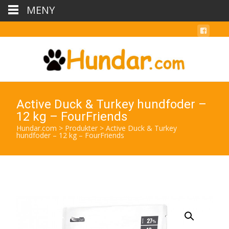
MENY
Active Duck & Turkey hundfoder –
12 kg – FourFriends
Hundar.com
>
Produkter
>
Active Duck & Turkey
hundfoder – 12 kg – FourFriends