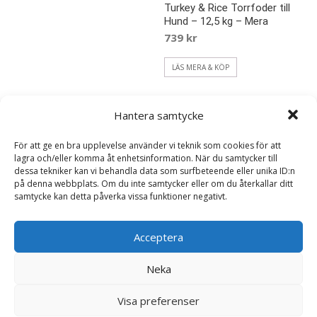
Turkey & Rice Torrfoder till
Hund – 12,5 kg – Mera
739
kr
LÄS MERA & KÖP
Hantera samtycke
För att ge en bra upplevelse använder vi teknik som cookies för att
lagra och/eller komma åt enhetsinformation. När du samtycker till
dessa tekniker kan vi behandla data som surfbeteende eller unika ID:n
på denna webbplats. Om du inte samtycker eller om du återkallar ditt
samtycke kan detta påverka vissa funktioner negativt.
Acceptera
Pure Sensitive Adult Mini
Pure Sensitive Adult Mini
Lamb & Rice Torrfoder till
Turkey & Rice Torrfoder till
Neka
Hund – 4 kg – Mera
Hund – 4 kg – Mera
349
kr
339
kr
Visa preferenser