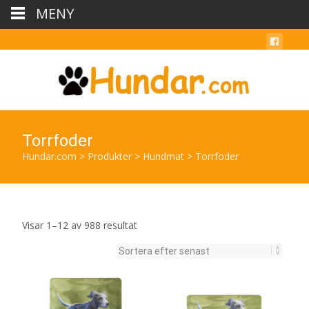
MENY
Torrfoder
Hundar.com
>
Produkter
>
Hundmat
>
Torrfoder
Sortera
Visar 1–12 av 988 resultat
efter
senaste