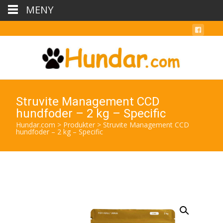
MENY
Struvite Management CCD
hundfoder – 2 kg – Specific
Hundar.com
>
Produkter
>
Struvite Management CCD
hundfoder – 2 kg – Specific