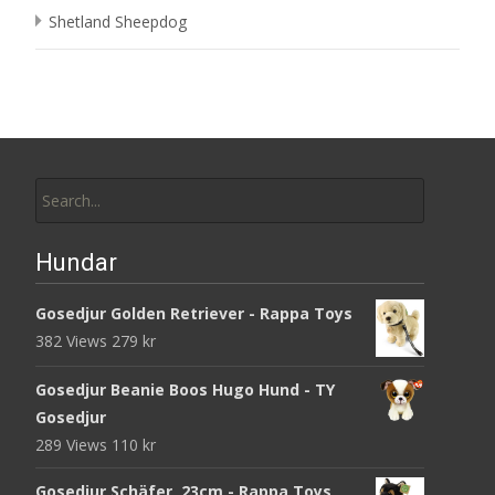
Shetland Sheepdog
Search
for:
Hundar
Gosedjur Golden Retriever - Rappa Toys
382 Views
279
kr
Gosedjur Beanie Boos Hugo Hund - TY
Gosedjur
289 Views
110
kr
Gosedjur Schäfer, 23cm - Rappa Toys