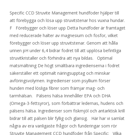
Specific CCD Struvite Management hundfoder hjälper till
att förebygga och lösa upp struvitstenar hos vuxna hundar.
F Förebygger och löser upp Detta hundfoder är framtaget
med reducerade halter av magnesium och fosfor, vilket
förebygger och löser upp struvitstenar. Genom att hålla
urinen pH under 6,4 bidrar fodret till att upplösa befintliga
struvitkristaller och förhindra att nya bildas. Optimal
matsmältning De högt smältbara ingredienserna i fodret
säkerställer ett optimalt näringsupptag och minskar
avföringsvolymen. Ingredienser som psyllium förser
hunden med lösliga fibrer som främjar mag- och
tarmhälsan. Pälsens hälsa Innehåller EPA och DHA
(Omega-3-fettsyror), som förbättrar ledernas, hudens och
pälsens hälsa. Ingredienser som fiskmjöl och antarktisk krill
bidrar till att pälsen blir fyllig och glansig. Här har vi samlat
några av era vanligaste frågor och funderingar som rör
Struvite Management CCD hundfoder från Specific: Vilka