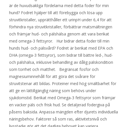
är de huvudsakliga fördelarna med detta foder för min
hund? Fodret hjälper till att förebygga och lösa upp
struvitkristaller, upprätthåller ett urinpH under 6,4 för att
förhindra nya struvitkristaller, förbättrar matsmältningen
och främjar hud- och pälshälsa genom att vara berikat
med omega-3 fettsyror. Hur bidrar detta foder till min
hunds hud- och pälsvård? Fodret är berikat med EPA och
DHA (omega-3 fettsyror), som bidrar till bättre led-, hud-
och pälshälsa, inklusive behandling av dålig pälskondition
som torrhet och matthet. Begränsat fosfor och
magnesiuminnehåll för att göra det svårare för
struvitstenar att bildas. Proteiner med hög smältbarhet för
att ge en lättillgänglig näring som behövs under
sjukdomstid. Berikat med Omega-3 fettsyror som främjar
en vacker päls och frisk hud. Se detaljerad fodergiva på
påsens baksida. Anpassa mängden efter djurets individuella
näringsbehov. Faktorer så som ras, aktivitetsnivå och
livsstadie gör att det dagliga behovet kan variera.