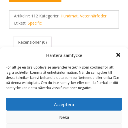
Artikelnr:
112
Kategorier:
Hundmat
,
Veterinärfoder
Etikett:
Specific
Recensioner (0)
Hantera samtycke
Recensioner
För att ge en bra upplevelse använder vi teknik som cookies för att
lagra och/eller komma åt enhetsinformation. När du samtycker till
dessa tekniker kan vi behandla data som surfbeteende eller unika ID:n
Det finns inga recensioner än.
på denna webbplats. Om du inte samtycker eller om du återkallar ditt
samtycke kan detta påverka vissa funktioner negativt.
Bli först med att recensera ”Struvite
Management CCD hundfoder – 2 kg –
Acceptera
Specific”
Din e-postadress kommer inte publiceras.
Obligatoriska fält
Neka
är märkta
*