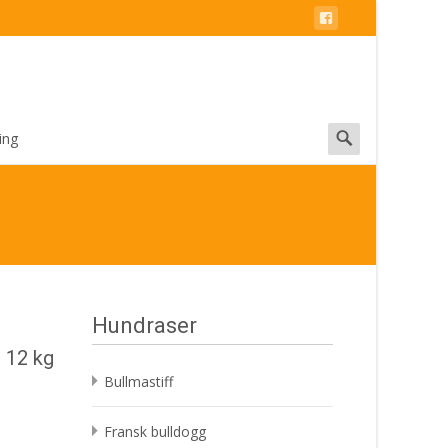
Search
ing
for:
Hundraser
 12 kg
Bullmastiff
Fransk bulldogg