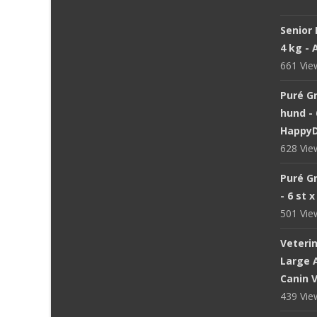
Senior 
4 kg -
661 Vi
Puré Gr
hund - 
Happy
628 Vi
Puré Gr
- 6 st 
501 Vi
Veteri
Large A
Canin V
439 Vi