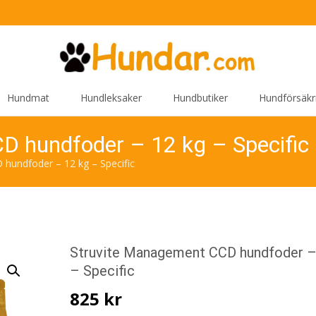
Hundmat
Hundleksaker
Hundbutiker
Hundförsäkr
D hundfoder – 12 kg – Specific
hundfoder – 12 kg – Specific
Struvite Management CCD hundfoder –
– Specific
825
kr