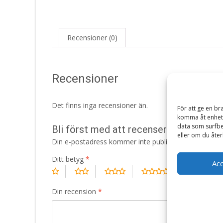
Recensioner (0)
Recensioner
Det finns inga recensioner än.
För att ge en br
komma åt enhets
data som surfbe
Bli först med att recensera ”Struvite
eller om du åter
Din e-postadress kommer inte publiceras.
Obligatori
Ditt betyg
*
Ac
Din recension
*