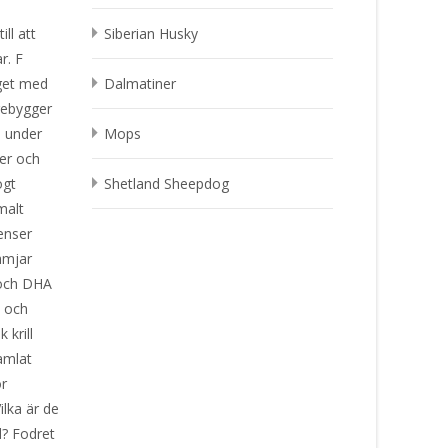
ll att
Siberian Husky
ar. F
get med
Dalmatiner
rebygger
H under
Mops
ler och
ögt
Shetland Sheepdog
malt
enser
ämjar
 och DHA
s och
 krill
samlat
ör
lka är de
d? Fodret