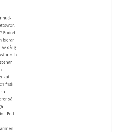
a
r hud-
ettsyror.
d? Fodret
 bidrar
 av dålig
osfor och
tstenar
n
rikat
h frisk
ssa
orer så
ga
in Fett
pårämnen