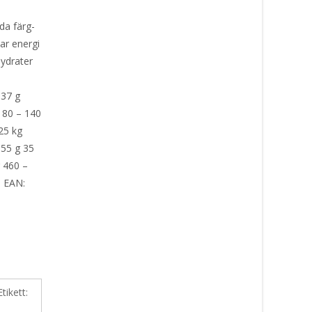
da färg-
ar energi
hydrater
,37 g
g 80 – 140
25 kg
355 g 35
g 460 –
– EAN:
Etikett: