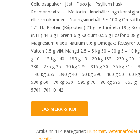
Cellulosapulver Jäst Fiskolja Psyllium husk
Rosmarinextrakt Metionin Innehåller inga konstgjor
eller smakämnen Näringsinnehåll Per 100 g Omsättb
1714 kJ Protein (Råprotein) 21 g Fett (råfett) 19 g Kol
(NFE) 44,3 g Fibrer 1,6 g Kalcium 0,55 g Fosfor 0,38 g
Magnesium 0,060 Natrium 0,6 g Omega-3 fettsyror 0
Vatten 8,5 g Vikt Mängd 2,5 – 5 kg 50 – 80 g 5 – 10 k
g 10 – 15 kg 140 – 185 g 15 – 20 kg 185 – 230 g 20 – 
230 – 275 g 25 – 30 kg 275 – 315 g 30 – 35 kg 315 – 
– 40 kg 355 – 390 g 40 – 50 kg 390 – 460 g 50 – 60 k
530 g 60 – 70 kg 530 – 595 g 70 – 80 kg 595 – 655 g 
5701170110142
LÄS MERA & KÖP
Artikelnr:
114
Kategorier:
Hundmat
,
Veterinärfoder
Specific