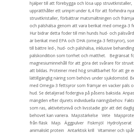
hjälper till att förebygga och lösa upp struvitkristaller,
upprätthåller ett urinpH under 6,4 för att förhindra ny
struvitkristaller, förbättrar matsmältningen och främja
och pälshälsa genom att vara berikat med omega-3 f
Hur bidrar detta foder till min hunds hud- och pälsvår
är berikat med EPA och DHA (omega-3 fettsyror), som
till bättre led-, hud- och pälshälsa, inklusive behandling
pälskondition som torrhet och matthet. Begränsat f
magnesiuminnehåll för att göra det svårare för struvi
att bildas. Proteiner med hög smältbarhet för att ge e
lättillgänglig näring som behövs under sjukdomstid. Be
med Omega-3 fettsyror som främjar en vacker päls oc
hud. Se detaljerad fodergiva på påsens baksida. Anpa
mängden efter djurets individuella näringsbehov. Fakt
som ras, aktivitetsnivå och livsstadie gör att det dagli
behovet kan variera. Majsstärkelse Vete Majsprote
från fläsk Majs Äggpulver Fiskmjöl Hydrolyserat
animaliskt protein Antarktisk krill Vitaminer och s