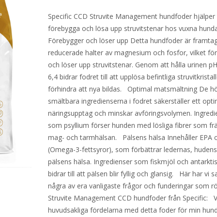
Specific CCD Struvite Management hundfoder hjälper ti
förebygga och lösa upp struvitstenar hos vuxna hund
Förebygger och löser upp Detta hundfoder är framta
reducerade halter av magnesium och fosfor, vilket fö
och löser upp struvitstenar. Genom att hålla urinen p
6,4 bidrar fodret till att upplösa befintliga struvitkristal
förhindra att nya bildas. Optimal matsmältning De h
smältbara ingredienserna i fodret säkerställer ett opti
näringsupptag och minskar avföringsvolymen. Ingredi
som psyllium förser hunden med lösliga fibrer som fr
mag- och tarmhälsan. Pälsens hälsa Innehåller EPA
(Omega-3-fettsyror), som förbättrar ledernas, huden
pälsens hälsa. Ingredienser som fiskmjöl och antarktisk
bidrar till att pälsen blir fyllig och glansig. Här har vi 
några av era vanligaste frågor och funderingar som r
Struvite Management CCD hundfoder från Specific: Vi
huvudsakliga fördelarna med detta foder för min hun