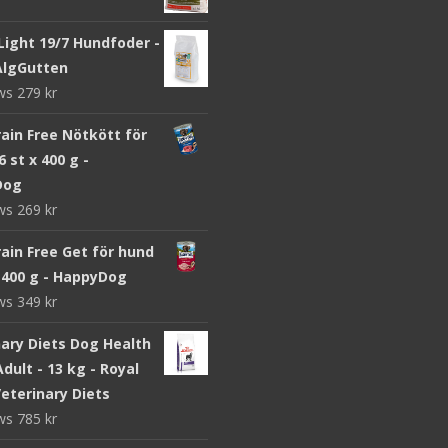
Light 19/7 Hundfoder -
 AlgGutten
ews
279
kr
ain Free Nötkött för
6 st x 400 g -
Dog
ews
269
kr
ain Free Get för hund
x 400 g - HappyDog
ews
349
kr
nary Diets Dog Health
dult - 13 kg - Royal
eterinary Diets
ews
785
kr