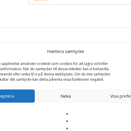
Hantera samtycke
a upplevelse använder vi teknik som cookies för att lagra och/eller
information. När du samtycker till dessa tekniker kan vi behandla
teende eller unika ID:n på denna webbplats. Om du inte samtycker
 Management CCD hundfoder – 12 kg – Specific”
kallar ditt samtycke kan detta påverka vissa funktioner negativt.
ska fält är märkta
*
ceptera
Neka
Visa pref