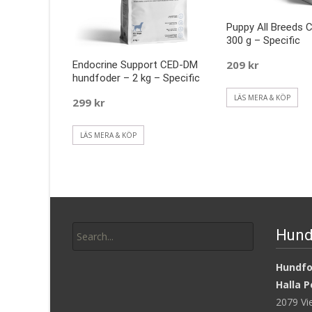
Puppy All Breeds 
300 g – Specific
209
kr
Endocrine Support CED-DM
hundfoder – 2 kg – Specific
LÄS MERA & KÖP
299
kr
LÄS MERA & KÖP
Search
Hund
for:
Hundfod
Halla P
2079 V