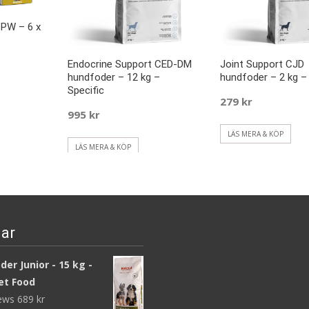
CPW – 6 x
Endocrine Support CED-DM
Joint Support CJD
hundfoder – 12 kg –
hundfoder – 2 kg – 
Specific
279
kr
995
kr
LÄS MERA & KÖP
LÄS MERA & KÖP
ar
er Junior - 15 kg -
et Food
iews
689
kr