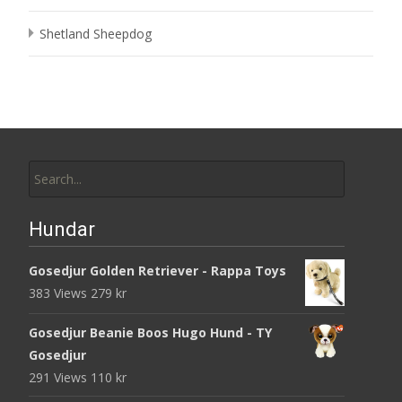
Shetland Sheepdog
Search
for:
Hundar
Gosedjur Golden Retriever - Rappa Toys
383 Views
279
kr
Gosedjur Beanie Boos Hugo Hund - TY
Gosedjur
291 Views
110
kr