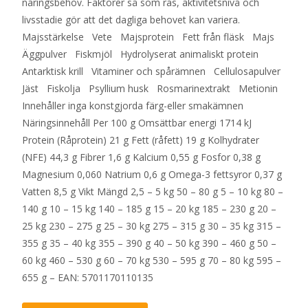
näringsbehov. Faktorer så som ras, aktivitetsnivå och
livsstadie gör att det dagliga behovet kan variera.
Majsstärkelse Vete Majsprotein Fett från fläsk Majs
Äggpulver Fiskmjöl Hydrolyserat animaliskt protein
Antarktisk krill Vitaminer och spårämnen Cellulosapulver
Jäst Fiskolja Psyllium husk Rosmarinextrakt Metionin
Innehåller inga konstgjorda färg-eller smakämnen
Näringsinnehåll Per 100 g Omsättbar energi 1714 kJ
Protein (Råprotein) 21 g Fett (råfett) 19 g Kolhydrater
(NFE) 44,3 g Fibrer 1,6 g Kalcium 0,55 g Fosfor 0,38 g
Magnesium 0,060 Natrium 0,6 g Omega-3 fettsyror 0,37 g
Vatten 8,5 g Vikt Mängd 2,5 – 5 kg 50 – 80 g 5 – 10 kg 80 –
140 g 10 – 15 kg 140 – 185 g 15 – 20 kg 185 – 230 g 20 –
25 kg 230 – 275 g 25 – 30 kg 275 – 315 g 30 – 35 kg 315 –
355 g 35 – 40 kg 355 – 390 g 40 – 50 kg 390 – 460 g 50 –
60 kg 460 – 530 g 60 – 70 kg 530 – 595 g 70 – 80 kg 595 –
655 g – EAN: 5701170110135