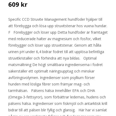
609
kr
Specific CCD Struvite Management hundfoder hjälper till
att förebygga och lösa upp struvitstenar hos vuxna hundar.
F Förebygger och löser upp Detta hundfoder är framtaget
med reducerade halter av magnesium och fosfor, vilket
förebygger och löser upp struvitstenar. Genom att hålla
urinen pH under 6,4 bidrar fodret till att upplösa befintliga
struvitkristaller och förhindra att nya bildas. Optimal
matsmältning De högt smältbara ingredienserna i fodret
säkerställer ett optimalt näringsupptag och minskar
avföringsvolymen. Ingredienser som psyllium förser
hunden med lösliga fibrer som främjar mag- och
tarmhälsan. Pälsens hälsa Innehåller EPA och DHA
(Omega-3-fettsyror), som förbättrar ledernas, hudens och
pälsens hälsa. Ingredienser som fiskmjöl och antarktisk krill
bidrar till att pälsen blir fyllig och glansig. Här har vi samlat