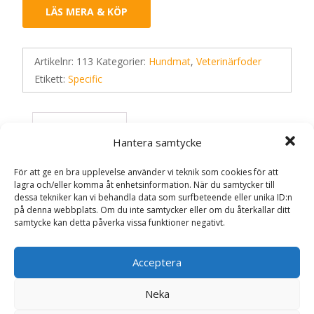
LÄS MERA & KÖP
Artikelnr:
113
Kategorier:
Hundmat
,
Veterinärfoder
Etikett:
Specific
Recensioner (0)
Hantera samtycke
För att ge en bra upplevelse använder vi teknik som cookies för att
Recensioner
lagra och/eller komma åt enhetsinformation. När du samtycker till
dessa tekniker kan vi behandla data som surfbeteende eller unika ID:n
på denna webbplats. Om du inte samtycker eller om du återkallar ditt
Det finns inga recensioner än.
samtycke kan detta påverka vissa funktioner negativt.
Bli först med att recensera ”Struvite
Acceptera
Management CCD hundfoder – 7 kg –
Specific”
Neka
Din e-postadress kommer inte publiceras.
Obligatoriska fält