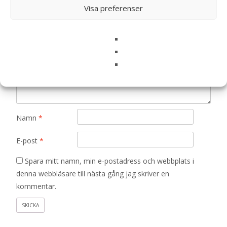
är märkta
*
Visa preferenser
Ditt betyg
*
Din recension
*
Namn
*
E-post
*
Spara mitt namn, min e-postadress och webbplats i
denna webbläsare till nästa gång jag skriver en
kommentar.