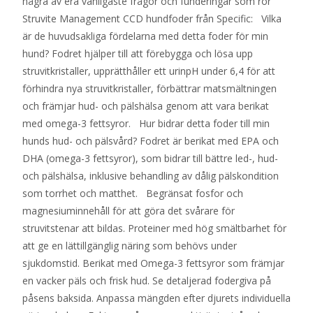
några av era vanligaste frågor och funderingar som rör
Struvite Management CCD hundfoder från Specific: Vilka
är de huvudsakliga fördelarna med detta foder för min
hund? Fodret hjälper till att förebygga och lösa upp
struvitkristaller, upprätthåller ett urinpH under 6,4 för att
förhindra nya struvitkristaller, förbättrar matsmältningen
och främjar hud- och pälshälsa genom att vara berikat
med omega-3 fettsyror. Hur bidrar detta foder till min
hunds hud- och pälsvård? Fodret är berikat med EPA och
DHA (omega-3 fettsyror), som bidrar till bättre led-, hud-
och pälshälsa, inklusive behandling av dålig pälskondition
som torrhet och matthet. Begränsat fosfor och
magnesiuminnehåll för att göra det svårare för
struvitstenar att bildas. Proteiner med hög smältbarhet för
att ge en lättillgänglig näring som behövs under
sjukdomstid. Berikat med Omega-3 fettsyror som främjar
en vacker päls och frisk hud. Se detaljerad fodergiva på
påsens baksida. Anpassa mängden efter djurets individuella