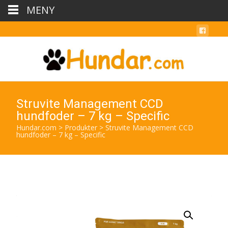
MENY
Struvite Management CCD
hundfoder – 7 kg – Specific
Hundar.com
>
Produkter
>
Struvite Management CCD
hundfoder – 7 kg – Specific