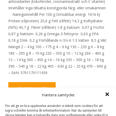
antioxidanter (tokoferoler, rosmarinextrakt och C vitamin)
Innehåller inga tillsatta konstgjorda färg- eller smakämnen
Näringsinnehåll Per 100 g Omsättbar energi 1616 kJ
Protein (råprotein) 25,6 g Fett (råfett) 14,3 g Kolhydrater
(NFE) 43,7 g Fibrer (råfibrer) 1,8 g Kalcium 0,97 g Fosfor
0,87 g Natrium 0,26 g Omega-3-fettsyror 0,63 g EPA
0,18 g DHA 0,2 g Förhållande n-3:n-6 1:3 Vatten 8,5 g Vikt
Mängd 2 – 4 kg 100 – 175 g 4 – 6 kg 130 – 235 g 6 – 8 kg
180 – 295 g 8 – 10 kg 220 – 350 g 10 – 12 kg 260 – 400 g
12 – 14 kg 300 – 450 g 14 – 16 kg 335 – 500 g 16 – 18 kg
390 – 540 g 18 – 22 kg 405 – 630 g 22 – 25 kg 470 – 690 g
– EAN: 5701170111439
LÄS MERA & KÖP
Hantera samtycke
För att ge en bra upplevelse använder vi teknik som cookies för att
Artikelnr:
194
Kategorier:
Hundmat
,
Torrfoder
Etikett:
lagra och/eller komma åt enhetsinformation. När du samtycker till
Specific
dessa tekniker kan vi behandla data som surfbeteende eller unika ID:n