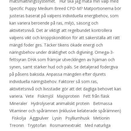
matsmältningssystemet. Hur ska jag mata min valp med
Specific Puppy Medium Breed CPD-M? Matportionerna bör
justeras baserat på valpens individuella energibehov, som
kan variera beroende på ras, miljö, säsong och
aktivitetsnivå. Det är viktigt att regelbundet kontrollera
valpens vikt och kroppskondition för att säkerställa att rätt
mängd foder ges. Täcker tikens ökade energi och
näringsbehov under dräktighet och digivning. Omega-3-
fettsyran DHA som främjar utvecklingen av hjärnan och
synen, samt stärker hud och päls. Se detaljerad fodergiva
på påsens baksida. Anpassa mängden efter djurets
individuella näringsbehov. Faktorer så som ras,
aktivitetsnivå och livsstadie gör att det dagliga behovet kan
variera. Vete Fiskmjöl Majsprotein Fett från fläsk
Mineraler Hydrolyserat animaliskt protein Betmassa
Vitaminer och spårämnen (inklusive kelaterade spårämnen)
Fiskolja Äggpulver Lysin Psylliumhusk Metionin
Treonin Tryptofan Rosmarinextrakt Med naturliga