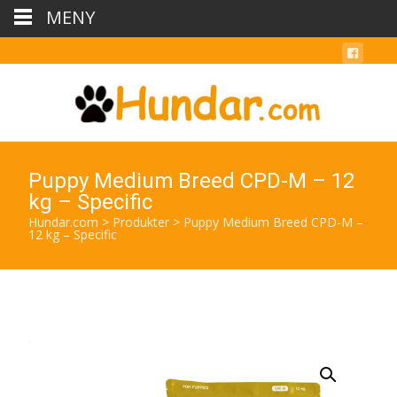
MENY
Puppy Medium Breed CPD-M – 12
kg – Specific
Hundar.com
>
Produkter
>
Puppy Medium Breed CPD-M –
12 kg – Specific