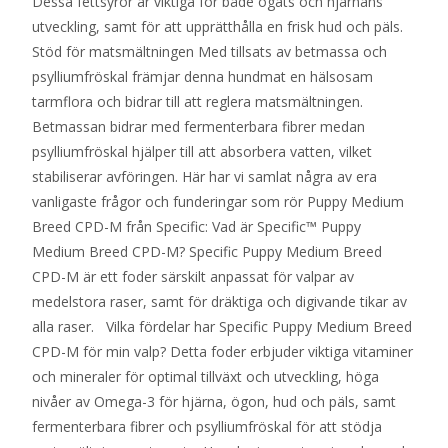
Dessa fettsyror är viktiga för både ögats och hjärnans
utveckling, samt för att upprätthålla en frisk hud och päls.
Stöd för matsmältningen Med tillsats av betmassa och
psylliumfröskal främjar denna hundmat en hälsosam
tarmflora och bidrar till att reglera matsmältningen.
Betmassan bidrar med fermenterbara fibrer medan
psylliumfröskal hjälper till att absorbera vatten, vilket
stabiliserar avföringen. Här har vi samlat några av era
vanligaste frågor och funderingar som rör Puppy Medium
Breed CPD-M från Specific: Vad är Specific™ Puppy
Medium Breed CPD-M? Specific Puppy Medium Breed
CPD-M är ett foder särskilt anpassat för valpar av
medelstora raser, samt för dräktiga och digivande tikar av
alla raser. Vilka fördelar har Specific Puppy Medium Breed
CPD-M för min valp? Detta foder erbjuder viktiga vitaminer
och mineraler för optimal tillväxt och utveckling, höga
nivåer av Omega-3 för hjärna, ögon, hud och päls, samt
fermenterbara fibrer och psylliumfröskal för att stödja