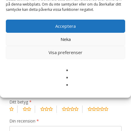
på denna webbplats. Om du inte samtycker eller om du återkallar ditt
samtycke kan detta påverka vissa funktioner negativt.
Recensioner (0)
Acceptera
Neka
Recensioner
Visa preferenser
Det finns inga recensioner än.
Bli först med att recensera ”Puppy
Medium Breed CPD-M – 12 kg – Specific”
Din e-postadress kommer inte publiceras.
Obligatoriska fält
är märkta
*
Ditt betyg
*
Din recension
*