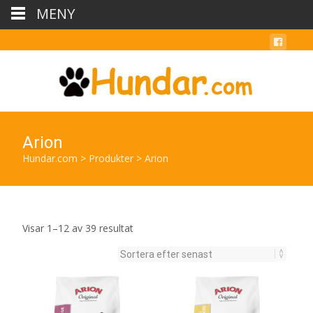
MENY
Arion
Hundar.com
>
Produkter
>
Arion
Sortera
Visar 1–12 av 39 resultat
efter
senaste