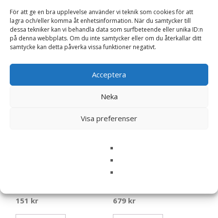
Torrfoder för Valpar – 2 kg
Large Torrfoder för Valpar
För att ge en bra upplevelse använder vi teknik som cookies för att
– Arion
– 12 kg – Arion
lagra och/eller komma åt enhetsinformation. När du samtycker till
175
kr
599
kr
dessa tekniker kan vi behandla data som surfbeteende eller unika ID:n
på denna webbplats. Om du inte samtycker eller om du återkallar ditt
LÄS MERA & KÖP
LÄS MERA & KÖP
samtycke kan detta påverka vissa funktioner negativt.
Acceptera
Neka
Visa preferenser
Original Growth Chicken
Original Sensitive Medium
Large Torrfoder för Valpar
Torrfoder för Hundar – 12
– 2 kg – Arion
kg – Arion
151
kr
679
kr