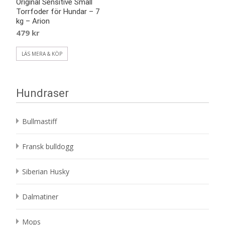
Original Sensitive Small
Torrfoder för Hundar – 7
kg – Arion
479
kr
LÄS MERA & KÖP
Hundraser
Bullmastiff
Fransk bulldogg
Siberian Husky
Dalmatiner
Mops