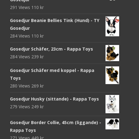
291 Views
110
kr
Gosedjur Beanie Bellies Tink (Hund) - TY
Gosedjur
284 Views
110
kr
Gosedjur Schäfer, 23cm - Rappa Toys
284 Views
239
kr
Gosedjur Schäfer med koppel - Rappa
Toys
280 Views
269
kr
Gosedjur Husky (sittande) - Rappa Toys
279 Views
249
kr
Gosedjur Border Collie, 45cm (liggande) -
Rappa Toys
271 Views
449
kr