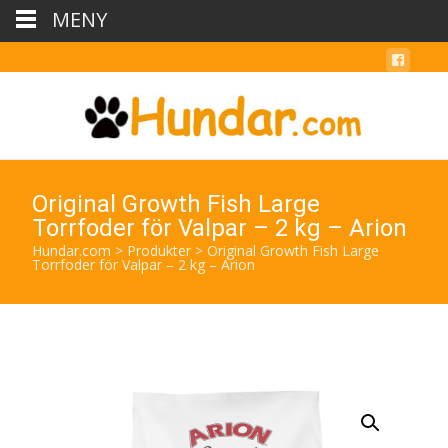
MENY
Original Growth Fish Large
Torrfoder för Valpar – 2 kg – Arion
Hundar.com
>
Produkter
>
Original Growth Fish Large
Torrfoder för Valpar – 2 kg – Arion