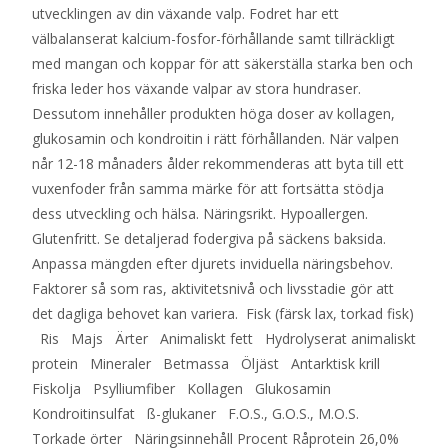
utvecklingen av din växande valp. Fodret har ett
välbalanserat kalcium-fosfor-förhållande samt tillräckligt
med mangan och koppar för att säkerställa starka ben och
friska leder hos växande valpar av stora hundraser.
Dessutom innehåller produkten höga doser av kollagen,
glukosamin och kondroitin i rätt förhållanden. När valpen
når 12-18 månaders ålder rekommenderas att byta till ett
vuxenfoder från samma märke för att fortsätta stödja
dess utveckling och hälsa. Näringsrikt. Hypoallergen.
Glutenfritt. Se detaljerad fodergiva på säckens baksida.
Anpassa mängden efter djurets inviduella näringsbehov.
Faktorer så som ras, aktivitetsnivå och livsstadie gör att
det dagliga behovet kan variera. Fisk (färsk lax, torkad fisk)
Ris Majs Ärter Animaliskt fett Hydrolyserat animaliskt
protein Mineraler Betmassa Öljäst Antarktisk krill
Fiskolja Psylliumfiber Kollagen Glukosamin
Kondroitinsulfat ß-glukaner F.O.S., G.O.S., M.O.S.
Torkade örter Näringsinnehåll Procent Råprotein 26,0%