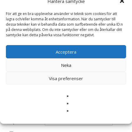
Det finns inga recensioner än.
Hantera samtycke
För att ge en bra upplevelse använder vi teknik som cookies för att
Bli först med att recensera ”Original
lagra och/eller komma åt enhetsinformation. När du samtycker till
Growth Fish Large Torrfoder för Valpar – 2
dessa tekniker kan vi behandla data som surfbeteende eller unika ID:n
kg – Arion”
på denna webbplats. Om du inte samtycker eller om du återkallar ditt
samtycke kan detta påverka vissa funktioner negativt.
Din e-postadress kommer inte publiceras.
Obligatoriska fält
är märkta
*
Acceptera
Ditt betyg
*
Neka
Din recension
*
Visa preferenser
Namn
*
E-post
*