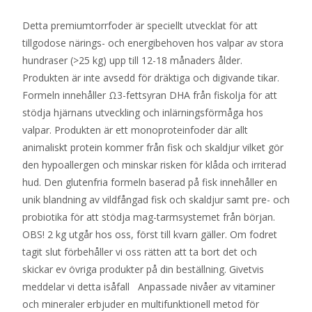
Detta premiumtorrfoder är speciellt utvecklat för att
tillgodose närings- och energibehoven hos valpar av stora
hundraser (>25 kg) upp till 12-18 månaders ålder.
Produkten är inte avsedd för dräktiga och digivande tikar.
Formeln innehåller Ω3-fettsyran DHA från fiskolja för att
stödja hjärnans utveckling och inlärningsförmåga hos
valpar. Produkten är ett monoproteinfoder där allt
animaliskt protein kommer från fisk och skaldjur vilket gör
den hypoallergen och minskar risken för klåda och irriterad
hud. Den glutenfria formeln baserad på fisk innehåller en
unik blandning av vildfångad fisk och skaldjur samt pre- och
probiotika för att stödja mag-tarmsystemet från början.
OBS! 2 kg utgår hos oss, först till kvarn gäller. Om fodret
tagit slut förbehåller vi oss rätten att ta bort det och
skickar ev övriga produkter på din beställning. Givetvis
meddelar vi detta isåfall Anpassade nivåer av vitaminer
och mineraler erbjuder en multifunktionell metod för