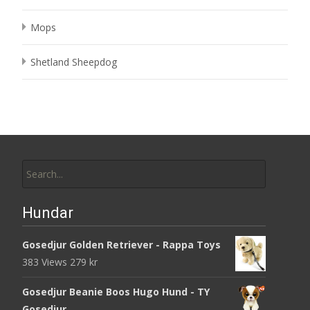
Mops
Shetland Sheepdog
Search
for:
Hundar
Gosedjur Golden Retriever - Rappa Toys
383 Views
279
kr
Gosedjur Beanie Boos Hugo Hund - TY
Gosedjur