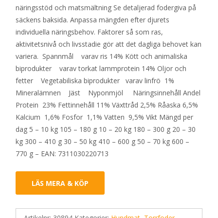
näringsstöd och matsmältning Se detaljerad fodergiva på
säckens baksida. Anpassa mängden efter djurets
individuella näringsbehov. Faktorer så som ras,
aktivitetsnivå och livsstadie gör att det dagliga behovet kan
variera. Spannmål varav ris 14% Kött och animaliska
biprodukter varav torkat lammprotein 14% Oljor och
fetter Vegetabiliska biprodukter varav linfrö 1%
Mineralämnen Jäst Nyponmjöl Näringsinnehåll Andel
Protein 23% Fettinnehåll 11% Växttråd 2,5% Råaska 6,5%
Kalcium 1,6% Fosfor 1,1% Vatten 9,5% Vikt Mängd per
dag 5 – 10 kg 105 – 180 g 10 – 20 kg 180 – 300 g 20 – 30
kg 300 – 410 g 30 – 50 kg 410 – 600 g 50 – 70 kg 600 –
770 g – EAN: 7311030220713
LÄS MERA & KÖP
Artikelnr:
30894
Kategorier:
Hundmat
,
Torrfoder