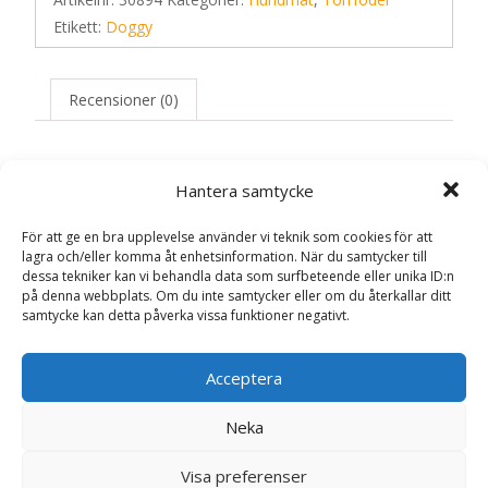
Etikett:
Doggy
Recensioner (0)
Recensioner
Hantera samtycke
För att ge en bra upplevelse använder vi teknik som cookies för att
Det finns inga recensioner än.
lagra och/eller komma åt enhetsinformation. När du samtycker till
dessa tekniker kan vi behandla data som surfbeteende eller unika ID:n
på denna webbplats. Om du inte samtycker eller om du återkallar ditt
Bli först med att recensera ”Lamm & Ris
samtycke kan detta påverka vissa funktioner negativt.
Torrfoder för hund – 4,75 kg – Doggy”
Din e-postadress kommer inte publiceras.
Obligatoriska fält
Acceptera
är märkta
*
Ditt betyg
*
Neka
Visa preferenser