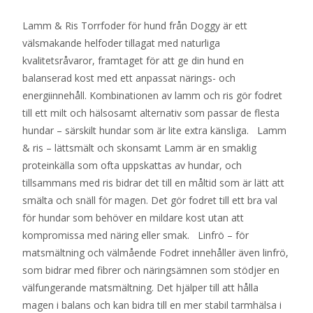
Lamm & Ris Torrfoder för hund från Doggy är ett
välsmakande helfoder tillagat med naturliga
kvalitetsråvaror, framtaget för att ge din hund en
balanserad kost med ett anpassat närings- och
energiinnehåll. Kombinationen av lamm och ris gör fodret
till ett milt och hälsosamt alternativ som passar de flesta
hundar – särskilt hundar som är lite extra känsliga. Lamm
& ris – lättsmält och skonsamt Lamm är en smaklig
proteinkälla som ofta uppskattas av hundar, och
tillsammans med ris bidrar det till en måltid som är lätt att
smälta och snäll för magen. Det gör fodret till ett bra val
för hundar som behöver en mildare kost utan att
kompromissa med näring eller smak. Linfrö – för
matsmältning och välmående Fodret innehåller även linfrö,
som bidrar med fibrer och näringsämnen som stödjer en
välfungerande matsmältning. Det hjälper till att hålla
magen i balans och kan bidra till en mer stabil tarmhälsa i