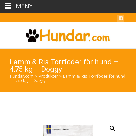
MENY
Lamm & Ris Torrfoder för hund –
4,75 kg – Doggy
Hundar.com
>
Produkter
>
Lamm & Ris Torrfoder för hund
– 4,75 kg – Doggy