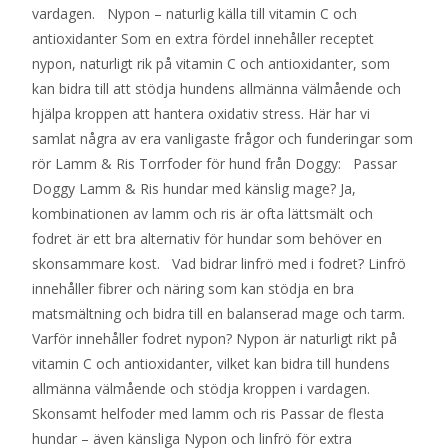
vardagen. Nypon – naturlig källa till vitamin C och
antioxidanter Som en extra fördel innehåller receptet
nypon, naturligt rik på vitamin C och antioxidanter, som
kan bidra till att stödja hundens allmänna välmående och
hjälpa kroppen att hantera oxidativ stress. Här har vi
samlat några av era vanligaste frågor och funderingar som
rör Lamm & Ris Torrfoder för hund från Doggy: Passar
Doggy Lamm & Ris hundar med känslig mage? Ja,
kombinationen av lamm och ris är ofta lättsmält och
fodret är ett bra alternativ för hundar som behöver en
skonsammare kost. Vad bidrar linfrö med i fodret? Linfrö
innehåller fibrer och näring som kan stödja en bra
matsmältning och bidra till en balanserad mage och tarm.
Varför innehåller fodret nypon? Nypon är naturligt rikt på
vitamin C och antioxidanter, vilket kan bidra till hundens
allmänna välmående och stödja kroppen i vardagen.
Skonsamt helfoder med lamm och ris Passar de flesta
hundar – även känsliga Nypon och linfrö för extra