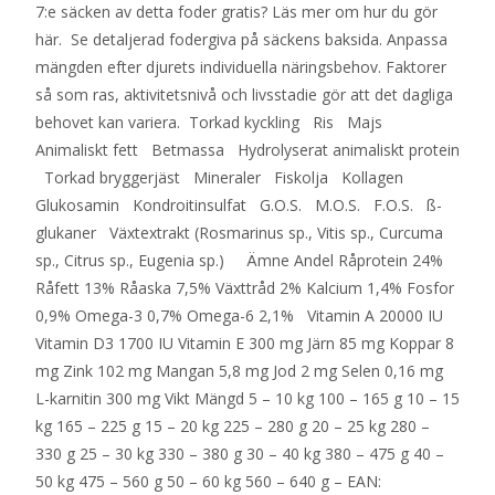
7:e säcken av detta foder gratis? Läs mer om hur du gör
här. Se detaljerad fodergiva på säckens baksida. Anpassa
mängden efter djurets individuella näringsbehov. Faktorer
så som ras, aktivitetsnivå och livsstadie gör att det dagliga
behovet kan variera. Torkad kyckling Ris Majs
Animaliskt fett Betmassa Hydrolyserat animaliskt protein
Torkad bryggerjäst Mineraler Fiskolja Kollagen
Glukosamin Kondroitinsulfat G.O.S. M.O.S. F.O.S. ß-
glukaner Växtextrakt (Rosmarinus sp., Vitis sp., Curcuma
sp., Citrus sp., Eugenia sp.) Ämne Andel Råprotein 24%
Råfett 13% Råaska 7,5% Växttråd 2% Kalcium 1,4% Fosfor
0,9% Omega-3 0,7% Omega-6 2,1% Vitamin A 20000 IU
Vitamin D3 1700 IU Vitamin E 300 mg Järn 85 mg Koppar 8
mg Zink 102 mg Mangan 5,8 mg Jod 2 mg Selen 0,16 mg
L-karnitin 300 mg Vikt Mängd 5 – 10 kg 100 – 165 g 10 – 15
kg 165 – 225 g 15 – 20 kg 225 – 280 g 20 – 25 kg 280 –
330 g 25 – 30 kg 330 – 380 g 30 – 40 kg 380 – 475 g 40 –
50 kg 475 – 560 g 50 – 60 kg 560 – 640 g – EAN: