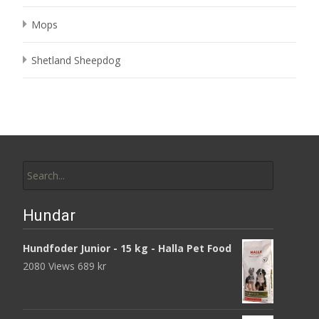
Mops
Shetland Sheepdog
Search
for:
Hundar
Hundfoder Junior - 15 kg - Halla Pet Food
2080 Views
689
kr