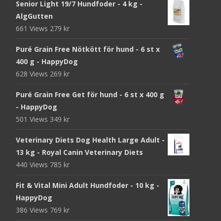
Senior Light 19/7 Hundfoder - 4 kg -
AlgGutten
661 Views
279
kr
Puré Grain Free Nötkött för hund - 6 st x
400 g - HappyDog
628 Views
269
kr
Puré Grain Free Get för hund - 6 st x 400 g
- HappyDog
501 Views
349
kr
Veterinary Diets Dog Health Large Adult -
13 kg - Royal Canin Veterinary Diets
440 Views
785
kr
Fit & Vital Mini Adult Hundfoder - 10 kg -
HappyDog
386 Views
769
kr