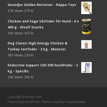
Gosedjur Golden Retriever - Rappa Toys
378 Views
279
kr
Chicken and Sage Våtfoder för Hund - 6 x
400 g - Woolf Snacks
369 Views
329
kr
Dog Classic High Energy Chicken &
Turkey torrfoder - 2 kg - Monster
365 Views
239
kr
Endocrine Support CED-DM hundfoder - 2
kg - Specific
336 Views
299
kr
Copyright © Hundar.com
Powered by WordPress
, Theme
i-craft
by TemplatesNext.