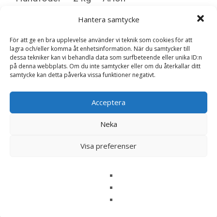
Din e-postadress kommer inte publiceras.
Obligatoriska fält
Hantera samtycke
är märkta
*
Ditt betyg
*
För att ge en bra upplevelse använder vi teknik som cookies för att
lagra och/eller komma åt enhetsinformation. När du samtycker till
dessa tekniker kan vi behandla data som surfbeteende eller unika ID:n
på denna webbplats. Om du inte samtycker eller om du återkallar ditt
Din recension
*
samtycke kan detta påverka vissa funktioner negativt.
Acceptera
Neka
Namn
*
Visa preferenser
E-post
*
Spara mitt namn, min e-postadress och webbplats i
denna webbläsare till nästa gång jag skriver en
kommentar.