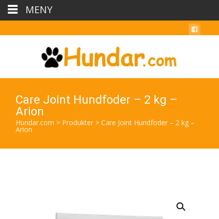
MENY
Care Joint Hundfoder – 2 kg –
Arion
Hundar.com
>
Produkter
>
Care Joint Hundfoder – 2 kg –
Arion