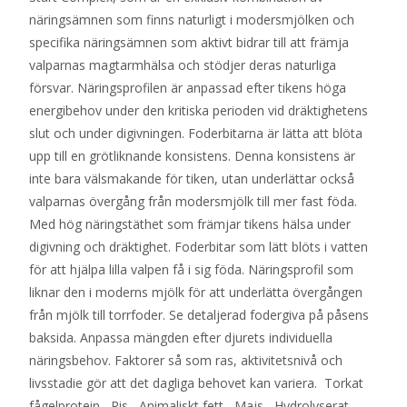
näringsämnen som finns naturligt i modersmjölken och
specifika näringsämnen som aktivt bidrar till att främja
valparnas magtarmhälsa och stödjer deras naturliga
försvar. Näringsprofilen är anpassad efter tikens höga
energibehov under den kritiska perioden vid dräktighetens
slut och under digivningen. Foderbitarna är lätta att blöta
upp till en grötliknande konsistens. Denna konsistens är
inte bara välsmakande för tiken, utan underlättar också
valparnas övergång från modersmjölk till mer fast föda.
Med hög näringstäthet som främjar tikens hälsa under
digivning och dräktighet. Foderbitar som lätt blöts i vatten
för att hjälpa lilla valpen få i sig föda. Näringsprofil som
liknar den i moderns mjölk för att underlätta övergången
från mjölk till torrfoder. Se detaljerad fodergiva på påsens
baksida. Anpassa mängden efter djurets individuella
näringsbehov. Faktorer så som ras, aktivitetsnivå och
livsstadie gör att det dagliga behovet kan variera. Torkat
fågelprotein Ris Animaliskt fett Majs Hydrolyserat