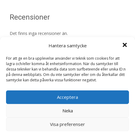
Recensioner
Det finns inga recensioner än.
Hantera samtycke
Bli först med att recensera ”Maxi Starter
Mother & Babydog Torrfoder för hund – 15
För att ge en bra upplevelse använder vi teknik som cookies för att
kg – Royal Canin”
lagra och/eller komma åt enhetsinformation. När du samtycker till
dessa tekniker kan vi behandla data som surfbeteende eller unika ID:n
Din e-postadress kommer inte publiceras.
Obligatoriska fält
på denna webbplats. Om du inte samtycker eller om du återkallar ditt
är märkta
*
samtycke kan detta påverka vissa funktioner negativt.
Ditt betyg
*
Acceptera
Din recension
*
Neka
Visa preferenser