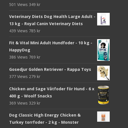
501 Views
349
kr
Veterinary Diets Dog Health Large Adult -
13 kg - Royal Canin Veterinary Diets
439 Views
785
kr
Fit & Vital Mini Adult Hundfoder - 10 kg -
HappyDog
386 Views
769
kr
Gosedjur Golden Retriever - Rappa Toys
377 Views
279
kr
Chicken and Sage Våtfoder för Hund - 6 x
400 g - Woolf Snacks
369 Views
329
kr
Dog Classic High Energy Chicken &
Turkey torrfoder - 2 kg - Monster