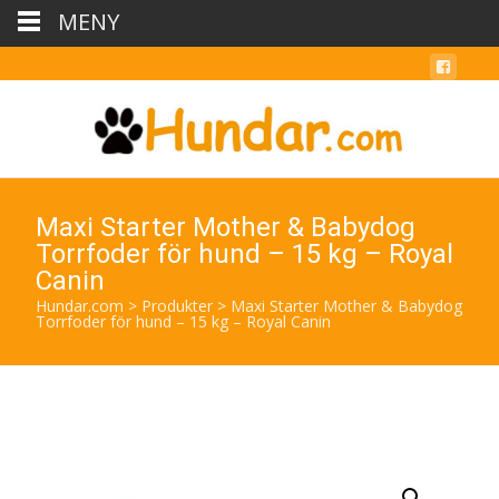
MENY
Maxi Starter Mother & Babydog
Torrfoder för hund – 15 kg – Royal
Canin
Hundar.com
>
Produkter
>
Maxi Starter Mother & Babydog
Torrfoder för hund – 15 kg – Royal Canin