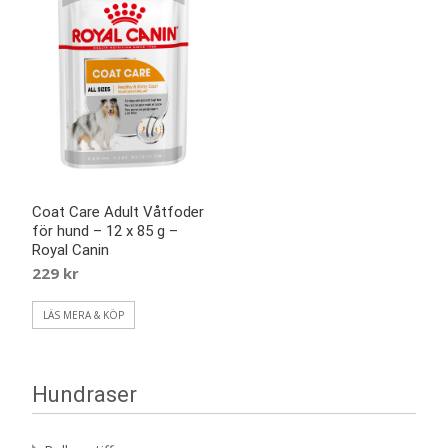
Coat Care Adult Våtfoder
för hund – 12 x 85 g –
Royal Canin
229
kr
LÄS MERA & KÖP
Hundraser