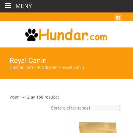
MENY
Royal Canin
Hundar.com
>
Produkter
>
Royal Canin
Sortera
Visar 1–12 av 158 resultat
efter
senaste