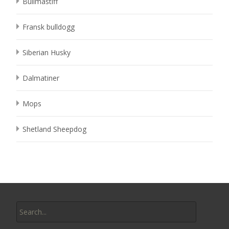
Bullmastiff
Fransk bulldogg
Siberian Husky
Dalmatiner
Mops
Shetland Sheepdog
Search
for: