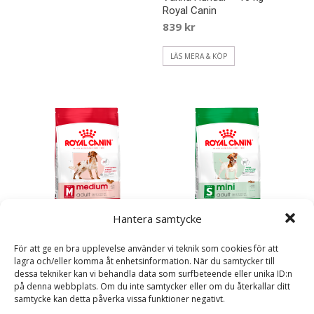
Royal Canin
839
kr
LÄS MERA & KÖP
Hantera samtycke
Medium Adult Torrfoder till
Mini Adult Torrfoder till
För att ge en bra upplevelse använder vi teknik som cookies för att
Vuxna Hundar – 4 kg –
Vuxna Hundar – 8 kg –
lagra och/eller komma åt enhetsinformation. När du samtycker till
Royal Canin
Royal Canin
dessa tekniker kan vi behandla data som surfbeteende eller unika ID:n
309
kr
629
kr
på denna webbplats. Om du inte samtycker eller om du återkallar ditt
samtycke kan detta påverka vissa funktioner negativt.
LÄS MERA & KÖP
LÄS MERA & KÖP