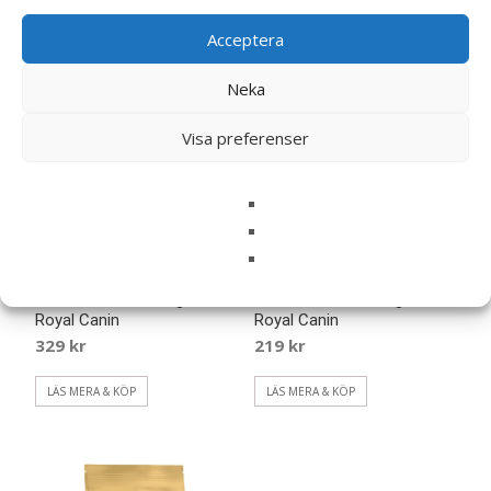
Acceptera
Neka
Visa preferenser
Mini Adult Torrfoder till
Mini Adult Torrfoder till
Vuxna Hundar – 4 kg –
Vuxna Hundar – 2 kg –
Royal Canin
Royal Canin
329
kr
219
kr
LÄS MERA & KÖP
LÄS MERA & KÖP