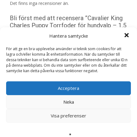
Det finns inga recensioner än.
Bli först med att recensera ”Cavalier King
Charles Puppy Torrfoder för hundvalp – 1,5
kg – Royal Canin”
Hantera samtycke
Din e-postadress kommer inte publiceras.
Obligatoriska fält
är märkta
*
För att ge en bra upplevelse använder vi teknik som cookies för att
lagra och/eller komma åt enhetsinformation. När du samtycker till
Ditt betyg
*
dessa tekniker kan vi behandla data som surfbeteende eller unika ID:n
på denna webbplats. Om du inte samtycker eller om du återkallar ditt
samtycke kan detta påverka vissa funktioner negativt.
Din recension
*
Acceptera
Neka
Namn
*
Visa preferenser
E-post
*