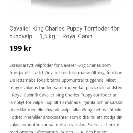
Cavalier King Charles Puppy Torrfoder för
hundvalp – 1,5 kg – Royal Canin
199
kr
Skräddarsytt valpfoder för Cavalier King Charles som
främjar ett stark hjärta och en frisk matsmältningsfunktion.
De lättsmälta foderbitarna uppmuntrar tuggande, vilket
rengör valpens tänder, samt motverkar plack och tandsten.
Royal Canin® Cavalier King Charles Puppy-torrfoder är
lämpligt för valpar upp till 10 månader gamla och är särskilt
utvecklat med din växande valps alla näringsbehov i åtanke.
Fodret innehåller antioxidanter som bidrar till att stödja din
valps immunförsvar när detta utvecklas. Fodret är berikat
med omega 3-fettsyror (EPA och DHA) och har ett