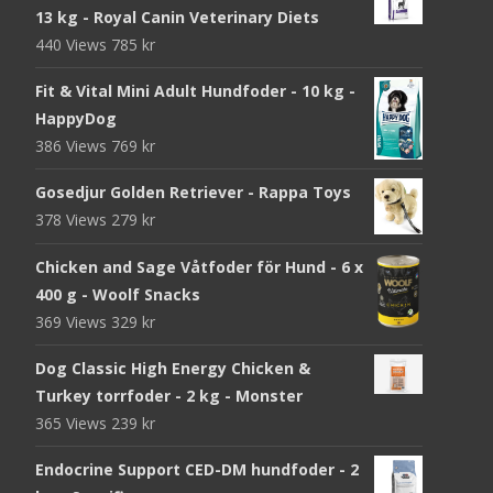
13 kg - Royal Canin Veterinary Diets
440 Views
785
kr
Fit & Vital Mini Adult Hundfoder - 10 kg -
HappyDog
386 Views
769
kr
Gosedjur Golden Retriever - Rappa Toys
378 Views
279
kr
Chicken and Sage Våtfoder för Hund - 6 x
400 g - Woolf Snacks
369 Views
329
kr
Dog Classic High Energy Chicken &
Turkey torrfoder - 2 kg - Monster
365 Views
239
kr
Endocrine Support CED-DM hundfoder - 2