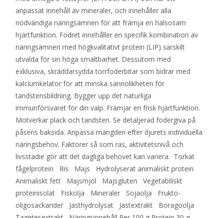
anpassat innehåll av mineraler, och innehåller alla
nödvändiga näringsämnen för att främja en hälsosam
hjärtfunktion. Fodret innehåller en specifik kombination av
näringsämnen med högkvalitativt protein (LIP) särskilt
utvalda för sin höga smältbarhet. Dessutom med
exklusiva, skräddarsydda torrfoderbitar som bidrar med
kalciumkelator för att minska sannolikheten för
tandstensbildning. Bygger upp det naturliga
immunförsvaret för din valp. Främjar en frisk hjärtfunktion.
Motverkar plack och tandsten. Se detaljerad fodergiva på
påsens baksida. Anpassa mängden efter djurets individuella
näringsbehov. Faktorer så som ras, aktivitetsnivå och
livsstadie gör att det dagliga behovet kan variera. Torkat
fågelprotein Ris Majs Hydrolyserat animaliskt protein
Animaliskt fett Majsmjöl Majsgluten Vegetabiliskt
proteinisolat Fiskolja Mineraler Sojaolja Frukto-
oligosackarider Jästhydrolysat Jästextrakt Boragoolja
Tagetesextrakt Näringsinnehåll Per 100 g Protein 30 g