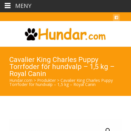
MENY
Cavalier King Charles Puppy
Torrfoder för hundvalp – 1,5 kg –
Royal Canin
Hundar.com
>
Produkter
>
Cavalier King Charles Puppy
Torrfoder för hundvalp – 1,5 kg – Royal Canin