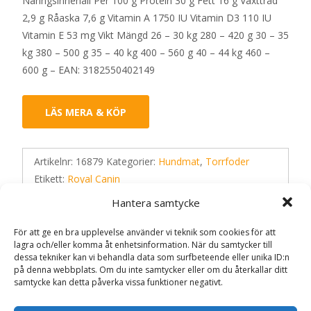
Näringsinnehåll Per 100 g Protein 30 g Fett 16 g Växttråd
2,9 g Råaska 7,6 g Vitamin A 1750 IU Vitamin D3 110 IU
Vitamin E 53 mg Vikt Mängd 26 – 30 kg 280 – 420 g 30 – 35
kg 380 – 500 g 35 – 40 kg 400 – 560 g 40 – 44 kg 460 –
600 g – EAN: 3182550402149
LÄS MERA & KÖP
Artikelnr:
16879
Kategorier:
Hundmat
,
Torrfoder
Etikett:
Royal Canin
Hantera samtycke
Recensioner (0)
För att ge en bra upplevelse använder vi teknik som cookies för att
lagra och/eller komma åt enhetsinformation. När du samtycker till
dessa tekniker kan vi behandla data som surfbeteende eller unika ID:n
på denna webbplats. Om du inte samtycker eller om du återkallar ditt
Recensioner
samtycke kan detta påverka vissa funktioner negativt.