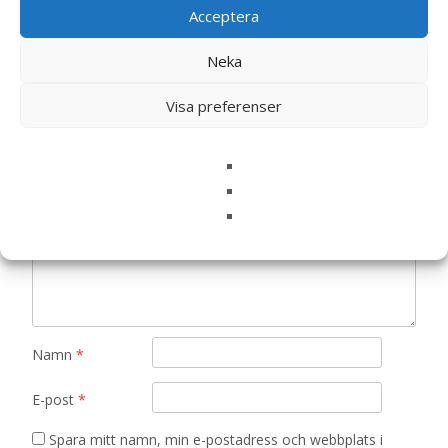
Det finns inga recensioner än.
Acceptera
Bli först med att recensera ”Maxi Puppy
Neka
Torrfoder – 4 kg – Royal Canin”
Visa preferenser
Din e-postadress kommer inte publiceras.
Obligatoriska fält
är märkta
*
Ditt betyg
*
Din recension
*
Namn
*
E-post
*
Spara mitt namn, min e-postadress och webbplats i