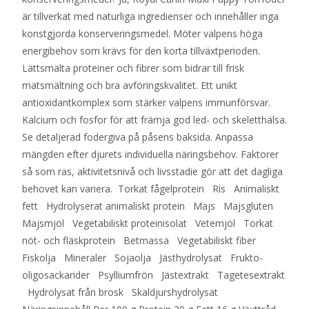
är tillverkat med naturliga ingredienser och innehåller inga
konstgjorda konserveringsmedel. Möter valpens höga
energibehov som krävs för den korta tillväxtperioden.
Lättsmälta proteiner och fibrer som bidrar till frisk
matsmältning och bra avföringskvalitet. Ett unikt
antioxidantkomplex som stärker valpens immunförsvar.
Kalcium och fosfor för att främja god led- och skeletthälsa.
Se detaljerad fodergiva på påsens baksida. Anpassa
mängden efter djurets individuella näringsbehov. Faktorer
så som ras, aktivitetsnivå och livsstadie gör att det dagliga
behovet kan variera. Torkat fågelprotein Ris Animaliskt
fett Hydrolyserat animaliskt protein Majs Majsgluten
Majsmjöl Vegetabiliskt proteinisolat Vetemjöl Torkat
nöt- och fläskprotein Betmassa Vegetabiliskt fiber
Fiskolja Mineraler Sojaolja Jästhydrolysat Frukto-
oligosackarider Psylliumfrön Jästextrakt Tagetesextrakt
Hydrolysat från brosk Skaldjurshydrolysat