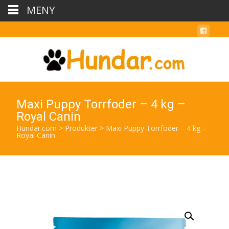
MENY
Maxi Puppy Torrfoder – 4 kg –
Royal Canin
Hundar.com
>
Produkter
>
Maxi Puppy Torrfoder – 4 kg –
Royal Canin