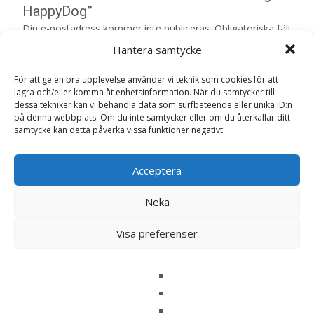
HappyDog”
Din e-postadress kommer inte publiceras.
Obligatoriska fält
är märkta
*
Hantera samtycke
Ditt betyg
*
För att ge en bra upplevelse använder vi teknik som cookies för att
lagra och/eller komma åt enhetsinformation. När du samtycker till
dessa tekniker kan vi behandla data som surfbeteende eller unika ID:n
Din recension
*
på denna webbplats. Om du inte samtycker eller om du återkallar ditt
samtycke kan detta påverka vissa funktioner negativt.
Acceptera
Namn
*
Neka
E-post
*
Visa preferenser
Spara mitt namn, min e-postadress och webbplats i
denna webbläsare till nästa gång jag skriver en
kommentar.