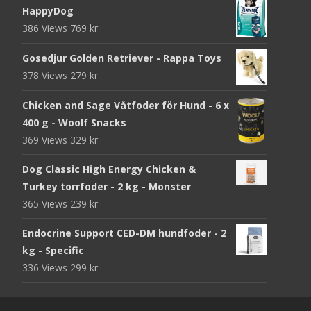
HappyDog
386 Views
769
kr
Gosedjur Golden Retriever - Rappa Toys
378 Views
279
kr
Chicken and Sage Våtfoder för Hund - 6 x
400 g - Woolf Snacks
369 Views
329
kr
Dog Classic High Energy Chicken &
Turkey torrfoder - 2 kg - Monster
365 Views
239
kr
Endocrine Support CED-DM hundfoder - 2
kg - Specific
336 Views
299
kr