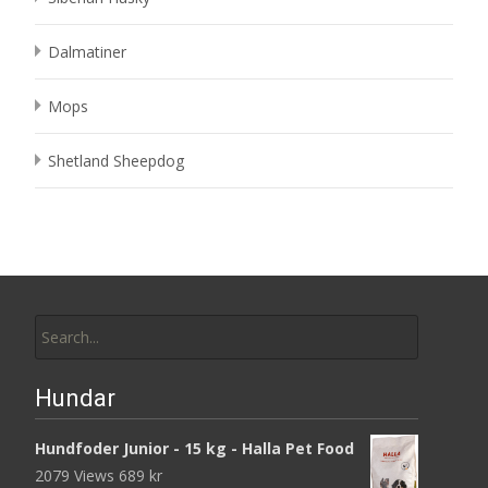
Dalmatiner
Mops
Shetland Sheepdog
Search
for:
Hundar
Hundfoder Junior - 15 kg - Halla Pet Food
2079 Views
689
kr