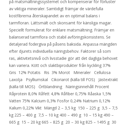
på matsmältningssystemet och kompenserar för förluster
av viktiga mineraler. Samtidigt främjar de värdefulla
kostfibrerna återskapandet av en optimal balans i
tarmfloran. Lättsmält och skonsamt för känsliga magar.
Speciellt formulerat för enklare matsmältning. Främjar en
balanserad tarmflora och stabil avföringskonsistens. Se
detaljerad fodergiva på påsens baksida. Anpassa mängden
efter djurets individuella näringsbehov. Faktorer så som
ras, aktivitetsnivå och livsstadie gör att det dagliga behovet
kan variera. Kött och slaktbiprodukter från kyckling 37%
Gris 12% Potatis Ris 3% Morot Mineraler Cellulosa
Laxolja Psylliumskal Cikoriarot (källa till FOS) Jästextrakt
(källa till MOS) Örtblandning Näringsinnehåll Procent
Råprotein 8,0% Råfett 4,8% Råfiber 0,75% Råaska 1,5%
Vatten 75% Kalcium 0,3% Fosfor 0,24% Natrium 0,12%
Kalium 0,22% Vikt Mängd 2 – 3,5 kg 150 – 225 g 3,5 – 7,5
kg 225 – 400 g 7,5 – 10 kg 400 – 490 g 10 – 15 kg 490 –
665 g 15 – 20 kg 665 – 825 g 20 – 30 kg 825 – 1495 g 30