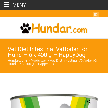
MENY
Vet Diet Intestinal Våtfoder för
Hund – 6 x 400 g – HappyDog
Hundar.com
>
Produkter
>
Vet Diet Intestinal Våtfoder för
Hund – 6 x 400 g – HappyDog