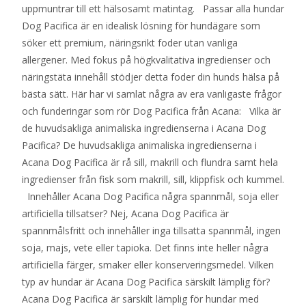
uppmuntrar till ett hälsosamt matintag. Passar alla hundar
Dog Pacifica är en idealisk lösning för hundägare som
söker ett premium, näringsrikt foder utan vanliga
allergener. Med fokus på högkvalitativa ingredienser och
näringstäta innehåll stödjer detta foder din hunds hälsa på
bästa sätt. Här har vi samlat några av era vanligaste frågor
och funderingar som rör Dog Pacifica från Acana: Vilka är
de huvudsakliga animaliska ingredienserna i Acana Dog
Pacifica? De huvudsakliga animaliska ingredienserna i
Acana Dog Pacifica är rå sill, makrill och flundra samt hela
ingredienser från fisk som makrill, sill, klippfisk och kummel.
Innehåller Acana Dog Pacifica några spannmål, soja eller
artificiella tillsatser? Nej, Acana Dog Pacifica är
spannmålsfritt och innehåller inga tillsatta spannmål, ingen
soja, majs, vete eller tapioka. Det finns inte heller några
artificiella färger, smaker eller konserveringsmedel. Vilken
typ av hundar är Acana Dog Pacifica särskilt lämplig för?
Acana Dog Pacifica är särskilt lämplig för hundar med