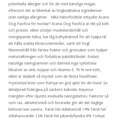
potentiella allergier och för de med känsliga magar,
eftersom det är tillverkat av högkvalitativa ingredienser
utan vanliga allergener. Vilka hälsofördelar erbjuder Acana
Dog Pacifica för hundar? Acana Dog Pacifica är rikt på kött
och protein, vilket stödjer muskelunderhåll och
övergripande hälsa, har låg kolhydratnivå för att hjälpa till
att hålla stabila blodsockernivåer, samt ett högt
fiberinnehåll från färska frukter och grönsaker som hjälper
matsmältningen och förbättrar pälstillståndet. Endast
naturliga näringsämnen och därmed inga syntetiska
tillsatser av zink, koppar och Vitamin-E. 70 % rent kött,
vilket är dubbelt så mycket som de flesta hundfoder.
Frystorkad lever som främjar en god aptit för din hund. Se
detaljerad fodergiva på säckens baksida. Anpassa
mängden efter djurets inviduella näringsbehov. Faktorer så
som ras, aktivitetsnivå och livsstadie gör att det dagliga
behovet kan variera. Färsk hel stillahavssill 14% Färsk hel
stillahavssardin 12% Färsk hel piltandsflundra 8% Torkad