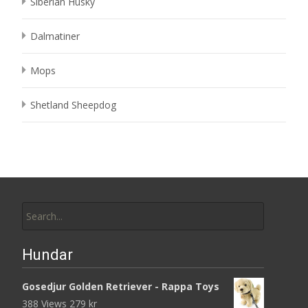
Siberian Husky
Dalmatiner
Mops
Shetland Sheepdog
Search
for:
Hundar
Gosedjur Golden Retriever - Rappa Toys
388 Views
279
kr