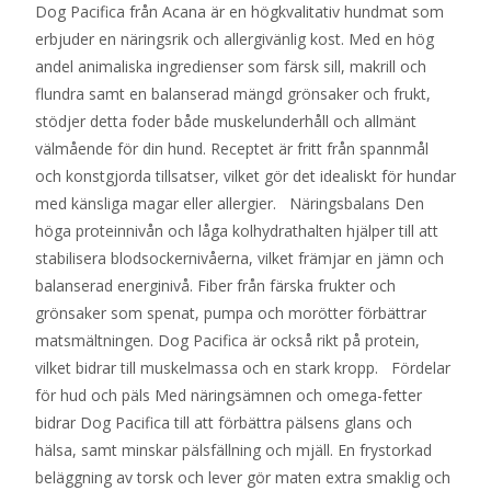
Dog Pacifica från Acana är en högkvalitativ hundmat som
erbjuder en näringsrik och allergivänlig kost. Med en hög
andel animaliska ingredienser som färsk sill, makrill och
flundra samt en balanserad mängd grönsaker och frukt,
stödjer detta foder både muskelunderhåll och allmänt
välmående för din hund. Receptet är fritt från spannmål
och konstgjorda tillsatser, vilket gör det idealiskt för hundar
med känsliga magar eller allergier. Näringsbalans Den
höga proteinnivån och låga kolhydrathalten hjälper till att
stabilisera blodsockernivåerna, vilket främjar en jämn och
balanserad energinivå. Fiber från färska frukter och
grönsaker som spenat, pumpa och morötter förbättrar
matsmältningen. Dog Pacifica är också rikt på protein,
vilket bidrar till muskelmassa och en stark kropp. Fördelar
för hud och päls Med näringsämnen och omega-fetter
bidrar Dog Pacifica till att förbättra pälsens glans och
hälsa, samt minskar pälsfällning och mjäll. En frystorkad
beläggning av torsk och lever gör maten extra smaklig och