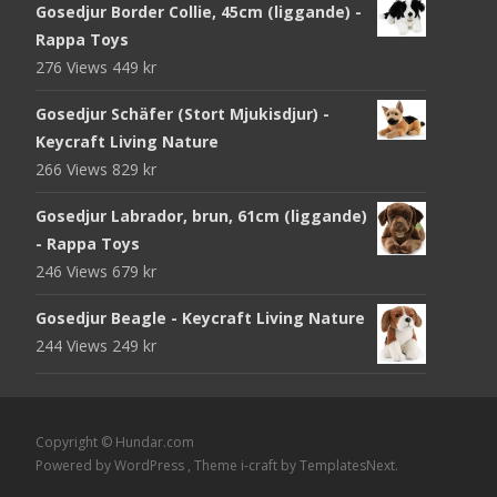
Gosedjur Border Collie, 45cm (liggande) -
Rappa Toys
276 Views
449
kr
Gosedjur Schäfer (Stort Mjukisdjur) -
Keycraft Living Nature
266 Views
829
kr
Gosedjur Labrador, brun, 61cm (liggande)
- Rappa Toys
246 Views
679
kr
Gosedjur Beagle - Keycraft Living Nature
244 Views
249
kr
Copyright © Hundar.com
Powered by WordPress
, Theme
i-craft
by TemplatesNext.