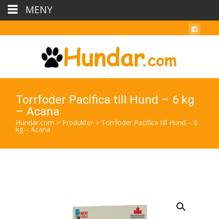
MENY
Torrfoder Pacifica till Hund – 6 kg
– Acana
Hundar.com
>
Produkter
>
Torrfoder Pacifica till Hund – 6
kg – Acana