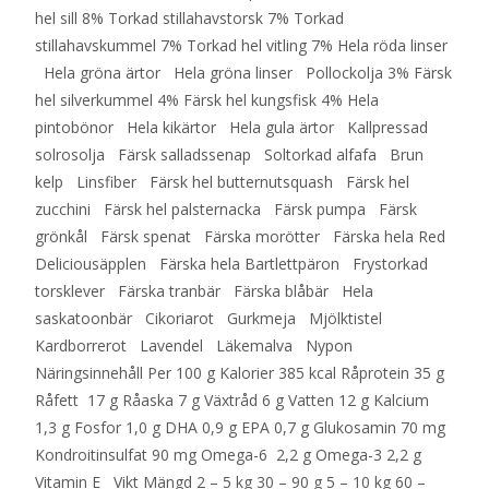
hel sill 8% Torkad stillahavstorsk 7% Torkad
stillahavskummel 7% Torkad hel vitling 7% Hela röda linser
Hela gröna ärtor Hela gröna linser Pollockolja 3% Färsk
hel silverkummel 4% Färsk hel kungsfisk 4% Hela
pintobönor Hela kikärtor Hela gula ärtor Kallpressad
solrosolja Färsk salladssenap Soltorkad alfafa Brun
kelp Linsfiber Färsk hel butternutsquash Färsk hel
zucchini Färsk hel palsternacka Färsk pumpa Färsk
grönkål Färsk spenat Färska morötter Färska hela Red
Deliciousäpplen Färska hela Bartlettpäron Frystorkad
torsklever Färska tranbär Färska blåbär Hela
saskatoonbär Cikoriarot Gurkmeja Mjölktistel
Kardborrerot Lavendel Läkemalva Nypon
Näringsinnehåll Per 100 g Kalorier 385 kcal Råprotein 35 g
Råfett 17 g Råaska 7 g Växtråd 6 g Vatten 12 g Kalcium
1,3 g Fosfor 1,0 g DHA 0,9 g EPA 0,7 g Glukosamin 70 mg
Kondroitinsulfat 90 mg Omega-6 2,2 g Omega-3 2,2 g
Vitamin E Vikt Mängd 2 – 5 kg 30 – 90 g 5 – 10 kg 60 –