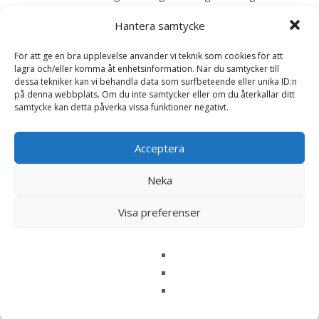
150 g 10 – 20 kg 90 – 240 g 20 – 30 kg 160 – 360 g 30 – 40
Hantera samtycke
kg 240 – 440 g 40 – 50 kg 280 – 510 g – EAN:
064992541606
För att ge en bra upplevelse använder vi teknik som cookies för att
lagra och/eller komma åt enhetsinformation. När du samtycker till
dessa tekniker kan vi behandla data som surfbeteende eller unika ID:n
LÄS MERA & KÖP
på denna webbplats. Om du inte samtycker eller om du återkallar ditt
samtycke kan detta påverka vissa funktioner negativt.
Artikelnr:
885
Kategorier:
Hundmat
,
Torrfoder
Etikett:
Acceptera
Acana
Neka
Recensioner (0)
Visa preferenser
Recensioner
Det finns inga recensioner än.