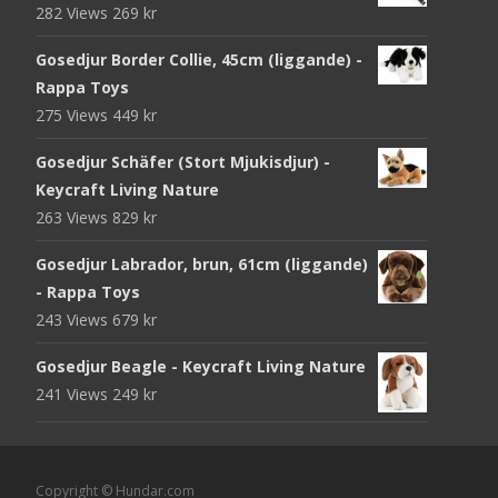
282 Views
269
kr
Gosedjur Border Collie, 45cm (liggande) -
Rappa Toys
275 Views
449
kr
Gosedjur Schäfer (Stort Mjukisdjur) -
Keycraft Living Nature
263 Views
829
kr
Gosedjur Labrador, brun, 61cm (liggande)
- Rappa Toys
243 Views
679
kr
Gosedjur Beagle - Keycraft Living Nature
241 Views
249
kr
Copyright © Hundar.com