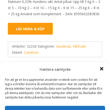
Natrium 0,32% Hundens vikt Antal påsar Upp till 5 kg 0 – 2
st 5 – 10 kg 2 – 4 st 10 – 15 kg 4 – 6 st 15 – 25 kg 6 – 8 st
> 25 kg Använd som komplement – EAN: 8595602583836
LÄS MERA & KÖP
Artikelnr:
32236
Kategorier:
Hundmat
,
Våtfoder
Etikett:
Carnilove
Recensioner (0)
Hantera samtycke
För att ge en bra upplevelse använder vi teknik som cookies för att
lagra och/eller komma åt enhetsinformation. När du samtycker till
Recensioner
dessa tekniker kan vi behandla data som surfbeteende eller unika ID:n
på denna webbplats. Om du inte samtycker eller om du återkallar ditt
samtycke kan detta påverka vissa funktioner negativt.
Det finns inga recensioner än.