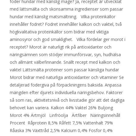
foder hundar med känslig mage? Ja, receptet är utvecklat
med lättsmälta och skonsamma ingredienser som passar
hundar med känslig matsmältning. Vilka proteinkällor
innehåller fodret? Fodret innehåller kalkon och vaktel, två
högkvalitativa proteinkällor som bidrar med viktiga
aminosyror och god smaklighet. Vilka fördelar ger morot i
receptet? Morot är naturligt rik på antioxidanter och
näringsämnen som stödjer immunförsvar, syn, hudhälsa
och allmänt välbefinnande. Snällt recept med kalkon och
vaktel Lättsmälta proteiner som passar känsliga hundar
Morot bidrar med naturliga antioxidanter och vitaminer Se
detaljerad fodergiva på förpackningens baksida. Anpassa
mängden efter djurets individuella näringsbehov. Faktorer
så som ras, aktivitetsnivå och livsstadie gör att det dagliga
behovet kan variera. Kalkon 44% Vaktel 26% Buljong
Morot 4% Ärtmjöl Linfröolja Ärtfiber Näringsinnehåll
Procent Råprotein 8,5% Råfett 7,5% Vattenhalt 79%
Råaska 3% Växttråd 2,5% Kalcium 0,4% Fosfor 0,4%