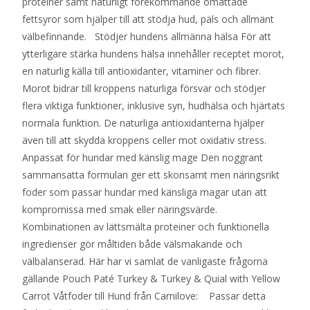
proteiner samt naturligt förekommande omättade
fettsyror som hjälper till att stödja hud, päls och allmänt
välbefinnande. Stödjer hundens allmänna hälsa För att
ytterligare stärka hundens hälsa innehåller receptet morot,
en naturlig källa till antioxidanter, vitaminer och fibrer.
Morot bidrar till kroppens naturliga försvar och stödjer
flera viktiga funktioner, inklusive syn, hudhälsa och hjärtats
normala funktion. De naturliga antioxidanterna hjälper
även till att skydda kroppens celler mot oxidativ stress.
Anpassat för hundar med känslig mage Den noggrant
sammansatta formulan ger ett skonsamt men näringsrikt
foder som passar hundar med känsliga magar utan att
kompromissa med smak eller näringsvärde.
Kombinationen av lättsmälta proteiner och funktionella
ingredienser gör måltiden både välsmakande och
välbalanserad. Här har vi samlat de vanligaste frågorna
gällande Pouch Paté Turkey & Turkey & Quial with Yellow
Carrot Våtfoder till Hund från Carnilove: Passar detta