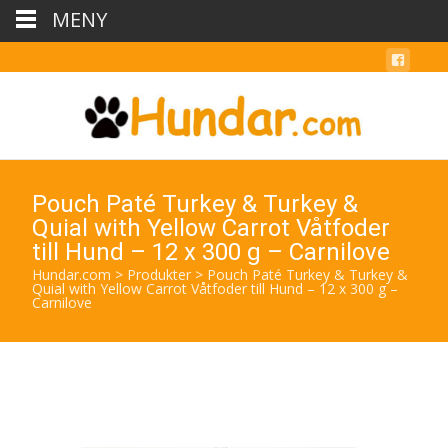
MENY
Pouch Paté Turkey & Turkey &
Quial with Yellow Carrot Våtfoder
till Hund – 12 x 300 g – Carnilove
Hundar.com
>
Produkter
>
Pouch Paté Turkey & Turkey &
Quial with Yellow Carrot Våtfoder till Hund – 12 x 300 g –
Carnilove