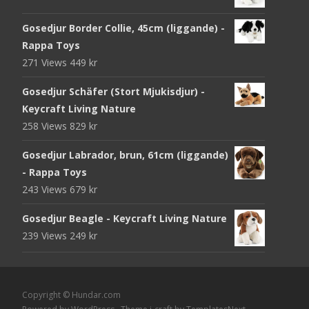
Gosedjur Border Collie, 45cm (liggande) -
Rappa Toys
271 Views
449
kr
Gosedjur Schäfer (Stort Mjukisdjur) -
Keycraft Living Nature
258 Views
829
kr
Gosedjur Labrador, brun, 61cm (liggande)
- Rappa Toys
243 Views
679
kr
Gosedjur Beagle - Keycraft Living Nature
239 Views
249
kr
Copyright © Hundar.com