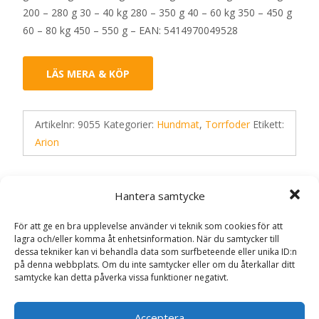
200 – 280 g 30 – 40 kg 280 – 350 g 40 – 60 kg 350 – 450 g
60 – 80 kg 450 – 550 g – EAN: 5414970049528
LÄS MERA & KÖP
Artikelnr:
9055
Kategorier:
Hundmat
,
Torrfoder
Etikett:
Arion
Recensioner (0)
Hantera samtycke
För att ge en bra upplevelse använder vi teknik som cookies för att
lagra och/eller komma åt enhetsinformation. När du samtycker till
Recensioner
dessa tekniker kan vi behandla data som surfbeteende eller unika ID:n
på denna webbplats. Om du inte samtycker eller om du återkallar ditt
samtycke kan detta påverka vissa funktioner negativt.
Det finns inga recensioner än.
Acceptera