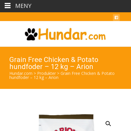
MENY
Grain Free Chicken & Potato
hundfoder – 12 kg – Arion
Hundar.com
>
Produkter
>
Grain Free Chicken & Potato
hundfoder – 12 kg – Arion