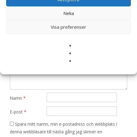
Bli först med att recensera ”Grain Free
Chicken & Potato hundfoder – 12 kg –
Neka
Arion”
Din e-postadress kommer inte publiceras.
Obligatoriska fält
Visa preferenser
är märkta
*
Ditt betyg
*
Din recension
*
Namn
*
E-post
*
Spara mitt namn, min e-postadress och webbplats i
denna webbläsare till nästa gång jag skriver en