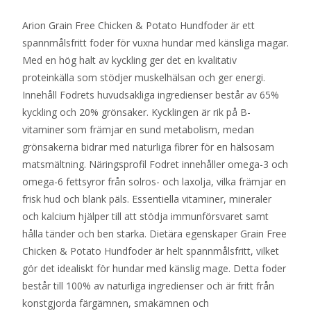
Arion Grain Free Chicken & Potato Hundfoder är ett
spannmålsfritt foder för vuxna hundar med känsliga magar.
Med en hög halt av kyckling ger det en kvalitativ
proteinkälla som stödjer muskelhälsan och ger energi.
Innehåll Fodrets huvudsakliga ingredienser består av 65%
kyckling och 20% grönsaker. Kycklingen är rik på B-
vitaminer som främjar en sund metabolism, medan
grönsakerna bidrar med naturliga fibrer för en hälsosam
matsmältning. Näringsprofil Fodret innehåller omega-3 och
omega-6 fettsyror från solros- och laxolja, vilka främjar en
frisk hud och blank päls. Essentiella vitaminer, mineraler
och kalcium hjälper till att stödja immunförsvaret samt
hålla tänder och ben starka. Dietära egenskaper Grain Free
Chicken & Potato Hundfoder är helt spannmålsfritt, vilket
gör det idealiskt för hundar med känslig mage. Detta foder
består till 100% av naturliga ingredienser och är fritt från
konstgjorda färgämnen, smakämnen och