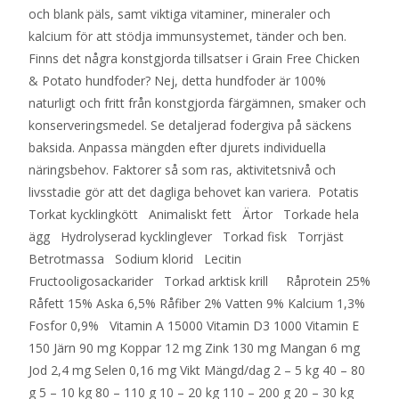
och blank päls, samt viktiga vitaminer, mineraler och
kalcium för att stödja immunsystemet, tänder och ben.
Finns det några konstgjorda tillsatser i Grain Free Chicken
& Potato hundfoder? Nej, detta hundfoder är 100%
naturligt och fritt från konstgjorda färgämnen, smaker och
konserveringsmedel. Se detaljerad fodergiva på säckens
baksida. Anpassa mängden efter djurets individuella
näringsbehov. Faktorer så som ras, aktivitetsnivå och
livsstadie gör att det dagliga behovet kan variera. Potatis
Torkat kycklingkött Animaliskt fett Ärtor Torkade hela
ägg Hydrolyserad kycklinglever Torkad fisk Torrjäst
Betrotmassa Sodium klorid Lecitin
Fructooligosackarider Torkad arktisk krill Råprotein 25%
Råfett 15% Aska 6,5% Råfiber 2% Vatten 9% Kalcium 1,3%
Fosfor 0,9% Vitamin A 15000 Vitamin D3 1000 Vitamin E
150 Järn 90 mg Koppar 12 mg Zink 130 mg Mangan 6 mg
Jod 2,4 mg Selen 0,16 mg Vikt Mängd/dag 2 – 5 kg 40 – 80
g 5 – 10 kg 80 – 110 g 10 – 20 kg 110 – 200 g 20 – 30 kg