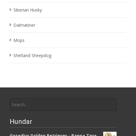
Siberian Husky
Dalmatiner
Mops
Shetland Sheepdog
Search
for:
Hundar
Gosedjur Golden Retriever - Rappa Toys