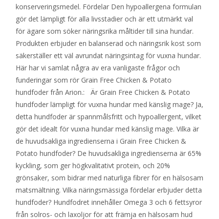
konserveringsmedel. Fördelar Den hypoallergena formulan
gör det lämpligt för alla livsstadier och är ett utmärkt val
för ägare som söker näringsrika måltider till sina hundar.
Produkten erbjuder en balanserad och näringsrik kost som
säkerställer ett väl avrundat näringsintag för vuxna hundar.
Här har vi samlat några av era vanligaste frågor och
funderingar som rör Grain Free Chicken & Potato
hundfoder från Arion.: Är Grain Free Chicken & Potato
hundfoder lämpligt för vuxna hundar med känslig mage? Ja,
detta hundfoder är spannmålsfritt och hypoallergent, vilket
gör det idealt för vuxna hundar med känslig mage. Vilka är
de huvudsakliga ingredienserna i Grain Free Chicken &
Potato hundfoder? De huvudsakliga ingredienserna är 65%
kyckling, som ger högkvalitativt protein, och 20%
grönsaker, som bidrar med naturliga fibrer för en hälsosam
matsmältning. Vilka näringsmässiga fördelar erbjuder detta
hundfoder? Hundfodret innehåller Omega 3 och 6 fettsyror
från solros- och laxoljor för att främja en hälsosam hud