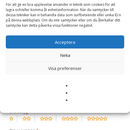
Etikett:
Monster
För att ge en bra upplevelse använder vi teknik som cookies för att
lagra och/eller komma åt enhetsinformation. När du samtycker till
dessa tekniker kan vi behandla data som surfbeteende eller unika ID:n
Recensioner (0)
på denna webbplats. Om du inte samtycker eller om du återkallar ditt
samtycke kan detta påverka vissa funktioner negativt.
Acceptera
Recensioner
Neka
Det finns inga recensioner än.
Visa preferenser
Bli först med att recensera ”Dog Original
Puppy small/medium Chicken & Turkey –
12 kg – Monster”
Din e-postadress kommer inte publiceras.
Obligatoriska fält
är märkta
*
Ditt betyg
*