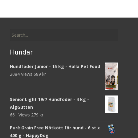
Search
for:
Hundar
Hundfoder Junior - 15 kg - Halla Pet Food
2084 Views
689
kr
Senior Light 19/7 Hundfoder - 4 kg -
AlgGutten
661 Views
279
kr
Puré Grain Free Nötkött för hund - 6 st x
400 g - HappyDog