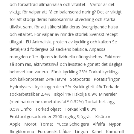
och förbättrad allmänhälsa och vitalitet. Varför är det
viktigt för valpar att få en balanserad näring? Det är viktigt
för att stödja deras hälsosamma utveckling och starka
tillväxt samt för att säkerställa deras övergripande hälsa
och vitalitet. För valpar av mindre storlek Svenskt recept
tillagat i EU Animaliskt protein av kyckling och kalkon Se
detaljerad fodergiva på säckens baksida. Anpassa
mängden efter djurets individuella näringsbehov. Faktorer
så som ras, aktivitetsnivå och livsstadie gör att det dagliga
behovet kan variera. Färsk kyckling 25% Torkat kyckling-
och kalkonprotein 24% Havre Sötpotatis Potatisflingor
Hydrolyserat kycklingprotein 5% Kycklingfett 4% Torkade
sockerbetsfiber 2,4% Fiskjöl 1% Fiskolja 0,9% Mineraler
(med natriumhexametafosfat* 0,32%) Torkat helt ägg
0,5% Linfrö Torkad öljäst Torkad krill 0,3%
Fruktooligosackarider 2500 mg/kg Sjögräs Kikärtor
Äpple Morot Tomat Yucca Schidigera Alfalfa Nypon
Ringblomma Europeiskt blåbär Lingon Kanel Kamomill