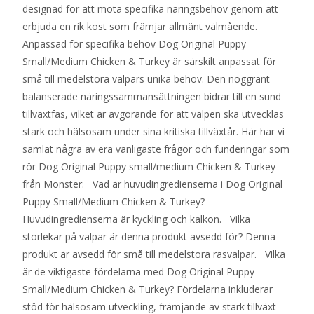
designad för att möta specifika näringsbehov genom att
erbjuda en rik kost som främjar allmänt välmående.
Anpassad för specifika behov Dog Original Puppy
Small/Medium Chicken & Turkey är särskilt anpassat för
små till medelstora valpars unika behov. Den noggrant
balanserade näringssammansättningen bidrar till en sund
tillväxtfas, vilket är avgörande för att valpen ska utvecklas
stark och hälsosam under sina kritiska tillväxtår. Här har vi
samlat några av era vanligaste frågor och funderingar som
rör Dog Original Puppy small/medium Chicken & Turkey
från Monster: Vad är huvudingredienserna i Dog Original
Puppy Small/Medium Chicken & Turkey?
Huvudingredienserna är kyckling och kalkon. Vilka
storlekar på valpar är denna produkt avsedd för? Denna
produkt är avsedd för små till medelstora rasvalpar. Vilka
är de viktigaste fördelarna med Dog Original Puppy
Small/Medium Chicken & Turkey? Fördelarna inkluderar
stöd för hälsosam utveckling, främjande av stark tillväxt