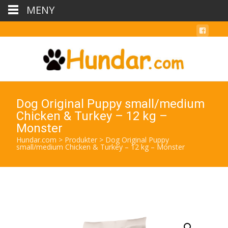
MENY
Dog Original Puppy small/medium
Chicken & Turkey – 12 kg –
Monster
Hundar.com
>
Produkter
>
Dog Original Puppy
small/medium Chicken & Turkey – 12 kg – Monster