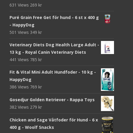
631 Views
269
kr
Puré Grain Free Get för hund - 6 st x 400 g
- HappyDog
501 Views
349
kr
Veterinary Diets Dog Health Large Adult -
13 kg - Royal Canin Veterinary Diets
441 Views
785
kr
Fit & Vital Mini Adult Hundfoder - 10 kg -
HappyDog
386 Views
769
kr
Gosedjur Golden Retriever - Rappa Toys
382 Views
279
kr
Chicken and Sage Våtfoder för Hund - 6 x
400 g - Woolf Snacks