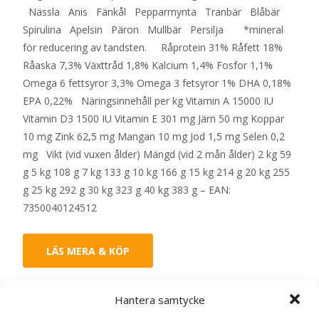
Nässla Anis Fänkål Pepparmynta Tranbär Blåbär
Spirulina Apelsin Päron Mullbär Persilja *mineral
för reducering av tandsten. Råprotein 31% Råfett 18%
Råaska 7,3% Växttråd 1,8% Kalcium 1,4% Fosfor 1,1%
Omega 6 fettsyror 3,3% Omega 3 fetsyror 1% DHA 0,18%
EPA 0,22% Näringsinnehåll per kg Vitamin A 15000 IU
Vitamin D3 1500 IU Vitamin E 301 mg Järn 50 mg Koppar
10 mg Zink 62,5 mg Mangan 10 mg Jod 1,5 mg Selen 0,2
mg Vikt (vid vuxen ålder) Mängd (vid 2 mån ålder) 2 kg 59
g 5 kg 108 g 7 kg 133 g 10 kg 166 g 15 kg 214 g 20 kg 255
g 25 kg 292 g 30 kg 323 g 40 kg 383 g – EAN:
7350040124512
LÄS MERA & KÖP
Hantera samtycke
Artikelnr:
10523
Kategorier:
Hundmat
,
Torrfoder