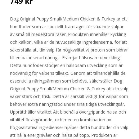
749
kr
Dog Original Puppy Small/Medium Chicken & Turkey är ett
hundfoder som är speciellt framtaget för växande valpar
av små till medelstora raser. Produkten innehåller kyckling
och kalkon, vilka är de huvudsakliga ingredienserna, för att
säkerställa att din valp får högkvalitativt protein som bidrar
till en balanserad näring. Främjar hälsosam utveckling
Detta hundfoder stödjer en hälsosam utveckling som är
nödvändig för valpens tillväxt. Genom att tillhandahålla de
essentiella näringsämnen som behövs, säkerställer Dog
Original Puppy Small/Medium Chicken & Turkey att din valp
växer stark och frisk. Detta är särskilt viktigt för valpar som
behöver extra näringsstöd under sina tidiga utvecklingsår.
Upprätthåller vitalitet Att bibehålla övergripande hälsa och
vitalitet är avgörande, och med en kombination av
högkvalitativa ingredienser hjälper detta hundfoder din valp
att hålla energinivåer och hälsa på topp. Produkten är