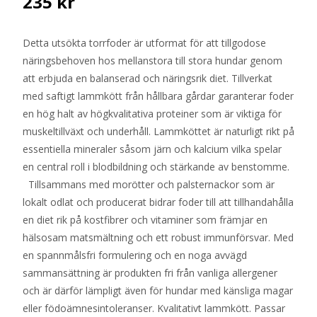
235
kr
Detta utsökta torrfoder är utformat för att tillgodose
näringsbehoven hos mellanstora till stora hundar genom
att erbjuda en balanserad och näringsrik diet. Tillverkat
med saftigt lammkött från hållbara gårdar garanterar foder
en hög halt av högkvalitativa proteiner som är viktiga för
muskeltillväxt och underhåll. Lammköttet är naturligt rikt på
essentiella mineraler såsom järn och kalcium vilka spelar
en central roll i blodbildning och stärkande av benstomme.
Tillsammans med morötter och palsternackor som är
lokalt odlat och producerat bidrar foder till att tillhandahålla
en diet rik på kostfibrer och vitaminer som främjar en
hälsosam matsmältning och ett robust immunförsvar. Med
en spannmålsfri formulering och en noga avvägd
sammansättning är produkten fri från vanliga allergener
och är därför lämpligt även för hundar med känsliga magar
eller födoämnesintoleranser. Kvalitativt lammkött. Passar