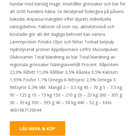
hundar med känslig mage. Innehåller grönsaker och bär för
att stött hundens hälsa. Se detaljerad fodergiva på påsens
baksida. Anpassa mängden efter djurets individuella
näringsbehov. Faktorer så som ras, aktivitetsnivå och
livsstadie gör att det dagliga behovet kan variera.
Lammprotein Potatis Oljor och fetter Torkad betpulp
Hydrolyserat protein Äppelpomace Linfrö Musselpulver
Glukosamin Total blandning av bär Total blandning av
regionala grönsaker Näringsinnehåll Procent Råprotein
22,0% Råfett 11,0% Råfiber 3,5% Råaska 9,5% Kalcium
1,95% Fosfor 1,1% Omega 6-fettsyror 2,5% Omega 3-
fettsyror 0,3% Vikt Mängd 2 – 3,5 kg 45 – 70 g 5 – 7,5 kg
90 – 125 g 10 – 15 kg 150 – 210 g 20 – 25 kg 260 – 305 g
30 – 35 kg 350 – 395 g 40 – 50 kg 440 – 52 g – EAN:
4001967139044
LÄS MERA & KÖP