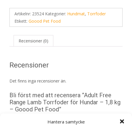
Artikelnr:
23524
Kategorier:
Hundmat
,
Torrfoder
Etikett:
Goood Pet Food
Recensioner (0)
Recensioner
Det finns inga recensioner än.
Bli först med att recensera ”Adult Free
Range Lamb Torrfoder för Hundar – 1,8 kg
– Goood Pet Food”
Din e-postadress kommer inte publiceras.
Obligatoriska fält
Hantera samtycke
är märkta
*