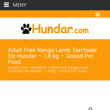
MENY
Adult Free Range Lamb Torrfoder
för Hundar – 1,8 kg – Goood Pet
Food
Hundar.com
>
Produkter
>
Adult Free Range Lamb
Torrfoder för Hundar – 1,8 kg – Goood Pet Food