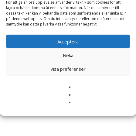
Ditt betyg
*
För att ge en bra upplevelse använder vi teknik som cookies för att
lagra och/eller komma åt enhetsinformation. När du samtycker till
dessa tekniker kan vi behandla data som surfbeteende eller unika ID:n
på denna webbplats. Om du inte samtycker eller om du återkallar ditt
Din recension
*
samtycke kan detta påverka vissa funktioner negativt.
Acceptera
Neka
Namn
*
Visa preferenser
E-post
*
Spara mitt namn, min e-postadress och webbplats i
denna webbläsare till nästa gång jag skriver en
kommentar.