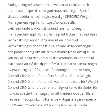
Slutligen, ingredienser som pulveriserad cellulosa och
betmassa hjälper till med god matsmältning. Specific
viktapp Ladda ner och registrera dig i SPECIFIC Weight
Management App (länk: https://www.specific-
diets.se/hund/sjukdomstillstaand-hos-hund/weight-
management-app) för att få hjälp att lyckas med ditt djurs
viktminskning. Appen utformar ut en individuell
viktminskningsplan för ditt djur, räknar ut fodermängder
och påminner dig om att du ska kontrollväga ditt djur. Du
kan också länka ditt konto till din veterinärklinik för att få
extra stöd att nå ditt djurs målvikt. Här har vi samlat några
av era vanligaste frågor och funderingar som rör Weight
Control CRD-2 hundfoder från Specific: Vad är Weight
Control CRD-2 hundfoder och vad är det avsett för? Weight
Control CRD-2 hundfoder är ett högkvalitativt dietfoder för
hundar, speciellt framtaget för att hantera och behålla en
hälsosam kroppsvikt. Vilka är de viktigaste egenskaperna
hos Weight Control CRD-2 hundfoder? De viktigaste