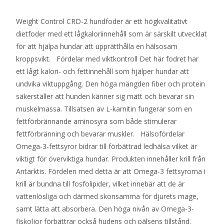
Weight Control CRD-2 hundfoder är ett högkvalitativt
dietfoder med ett lågkaloriinnehåll som är särskilt utvecklat
för att hjälpa hundar att upprätthålla en hälsosam
kroppsvikt. Fördelar med viktkontroll Det här fodret har
ett lågt kalori- och fettinnehåll som hjälper hundar att
undvika viktuppgång. Den höga mängden fiber och protein
säkerställer att hunden känner sig mätt och bevarar sin
muskelmassa. Tillsatsen av L-karnitin fungerar som en
fettförbrännande aminosyra som både stimulerar
fettförbränning och bevarar muskler. Hälsofördelar
Omega-3-fettsyror bidrar till förbättrad ledhälsa vilket är
viktigt för överviktiga hundar. Produkten innehåller krill från
Antarktis. Fördelen med detta är att Omega-3 fettsyrorna i
krill är bundna till fosfolipider, vilket innebär att de är
vattenlösliga och därmed skonsamma för djurets mage,
samt lätta att absorbera. Den höga nivån av Omega-3-
fiskoljor förbättrar också hudens och pälsens tillstånd.