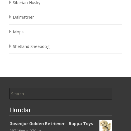
Siberian Husky
Dalmatiner
Mops
Shetland Sheepdog
Search
for:
Hundar
Gosedjur Golden Retriever - Rappa Toys
387 Views
279
kr