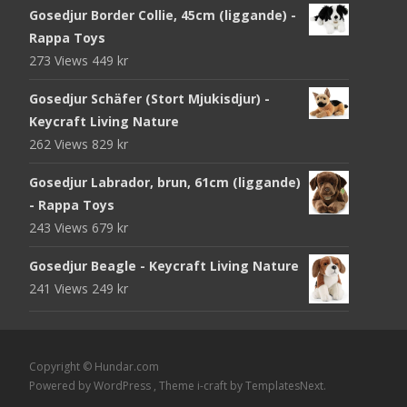
Gosedjur Border Collie, 45cm (liggande) -
Rappa Toys
273 Views
449
kr
Gosedjur Schäfer (Stort Mjukisdjur) -
Keycraft Living Nature
262 Views
829
kr
Gosedjur Labrador, brun, 61cm (liggande)
- Rappa Toys
243 Views
679
kr
Gosedjur Beagle - Keycraft Living Nature
241 Views
249
kr
Copyright © Hundar.com
Powered by WordPress
, Theme
i-craft
by TemplatesNext.