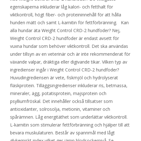
egenskaperna inkluderar låg kalori- och fetthalt för
viktkontroll, högt fiber- och proteininnehåll för att hålla
hunden mätt och samt L-karnitin för fettförbränning. Kan
alla hundar äta Weight Control CRD-2 hundfoder? Nej,
Weight Control CRD-2 hundfoder är endast avsett för
vuxna hundar som behöver viktkontroll. Det ska användas
under tillsyn av en veterinär och är inte rekommenderat för
växande valpar, dräktiga eller digivande tikar. Vilken typ av
ingredienser ingår i Weight Control CRD-2 hundfoder?
Huvudingrediensen är vete, fiskmjöl och hydrolyserat
fläskprotein. Tilläggsingredienser inkluderar ris, betmassa,
mineraler, ägg, potatisprotein, majsprotein och
psylliumfröskal. Det innehåller också tillsatser som
antioxidanter, solrosolja, metionin, vitaminer och
spårämnen. Låg energitäthet som underlättar viktkontroll.
L-karnitin som stimulerar fettförbränning och hjälper till att
bevara muskulaturen. Består av spannmål med lågt
glykemiskt index vilket ger jämn blodsockernivå. Se