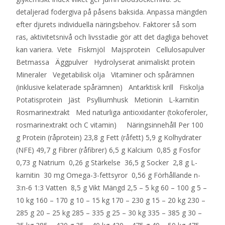
detaljerad fodergiva på påsens baksida. Anpassa mängden
efter djurets individuella näringsbehov. Faktorer så som
ras, aktivitetsnivå och livsstadie gör att det dagliga behovet
kan variera. Vete Fiskmjöl Majsprotein Cellulosapulver
Betmassa Äggpulver Hydrolyserat animaliskt protein
Mineraler Vegetabilisk olja Vitaminer och spårämnen
(inklusive kelaterade spårämnen) Antarktisk krill Fiskolja
Potatisprotein Jäst Psylliumhusk Metionin L-karnitin
Rosmarinextrakt Med naturliga antioxidanter (tokoferoler,
rosmarinextrakt och C vitamin) Näringsinnehåll Per 100
g Protein (råprotein) 23,8 g Fett (råfett) 5,9 g Kolhydrater
(NFE) 49,7 g Fibrer (råfibrer) 6,5 g Kalcium 0,85 g Fosfor
0,73 g Natrium 0,26 g Stärkelse 36,5 g Socker 2,8 g L-
karnitin 30 mg Omega-3-fettsyror 0,56 g Förhållande n-
3:n-6 1:3 Vatten 8,5 g Vikt Mängd 2,5 – 5 kg 60 – 100 g 5 –
10 kg 160 – 170 g 10 – 15 kg 170 – 230 g 15 – 20 kg 230 –
285 g 20 – 25 kg 285 – 335 g 25 – 30 kg 335 – 385 g 30 –