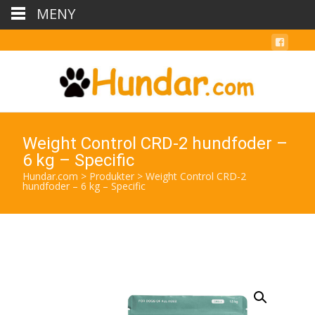
MENY
Weight Control CRD-2 hundfoder –
6 kg – Specific
Hundar.com
>
Produkter
>
Weight Control CRD-2
hundfoder – 6 kg – Specific