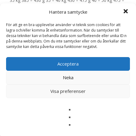
35 kg 385 – 430 g 35 – 40 kg 430 – 475 g 40 – 50 kg 475 –
565 g 50 – 60 kg 565 – 645 g 60 – 70 kg 645 – 725 g 70 –
Hantera samtycke
80 kg 725 – 800 g – EAN: 5701170111835
För att ge en bra upplevelse använder vi teknik som cookies för att
lagra och/eller komma åt enhetsinformation. När du samtycker till
LÄS MERA & KÖP
dessa tekniker kan vi behandla data som surfbeteende eller unika ID:n
på denna webbplats. Om du inte samtycker eller om du återkallar ditt
samtycke kan detta påverka vissa funktioner negativt.
Artikelnr:
168
Kategorier:
Djurtyp
,
Hund
,
Hundmat
,
Övervikt
,
Veterinärfoder
Etikett:
Specific
Acceptera
Neka
Recensioner (0)
Visa preferenser
Recensioner
Det finns inga recensioner än.