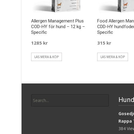
Allergen Management Plus
Food Allergen Ma
COD-HY för hund – 12 kg –
CDD-HY hundfoder
Specific
Specific
1285
kr
315
kr
LÄS MERA & KÖP
LÄS MERA & KÖP
Search
Hund
for:
Gosedju
Rappa 
384 Vi