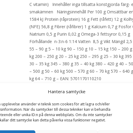
C vitamin) Innehåller inga tillsatta konstgjorda färg- e
smakämnen Näringsinnehåll Per 100 g Omsättbar en
1584 kJ Protein (råprotein) 16 g Fett (råfett) 12 g Kolh
(NFE) 56,8 g Fibrer (råfibrer) 1 g Kalcium 0,7 g Fosfor
Natrium 0,5 g Purin 0,02 g Omega-3 fettsyror 0,15 g
Förhållande n-3:n-6 1:14 Vatten 8,5 g Vikt Mängd 2,5
55 – 90 g 5 – 10 kg 90 – 150 g 10 – 15 kg 150 – 200 g
kg 200 – 250 g 20 – 25 kg 250 – 295 g 25 – 30 kg 395
30 – 35 kg 345 – 380 g 35 – 40 kg 380 – 420 g 40 – 5
– 500 g 50 – 60 kg 500 – 570 g 60 – 70 kg 570 – 640 
kg 64 – 710 g – EAN: 5701170110210
Hantera samtycke
LÄS MERA & KÖP
a upplevelse använder vi teknik som cookies för att lagra och/eller
information. När du samtycker till dessa tekniker kan vi behandla
teende eller unika ID:n på denna webbplats. Om du inte samtycker
Artikelnr:
121
Kategorier:
Allergi
,
Djurtyp
,
Hund
,
Hu
kallar ditt samtycke kan detta påverka vissa funktioner negativt.
Veterinärfoder
Etikett:
Specific