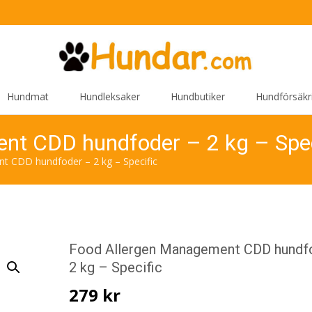
Hundmat
Hundleksaker
Hundbutiker
Hundförsäkr
nt CDD hundfoder – 2 kg – Spec
t CDD hundfoder – 2 kg – Specific
Food Allergen Management CDD hundf
2 kg – Specific
279
kr