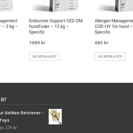
nagement
Endocrine Support CED-DM
Allergen Manageme
 – 2 kg –
hundfoder – 12 kg –
COD-HY för hund – 
Specific
Specific
1089
kr
685
kr
LÄS MERA & KÖP
LÄS MERA & KÖP
ar
r Golden Retriever -
Toys
ews
279
kr