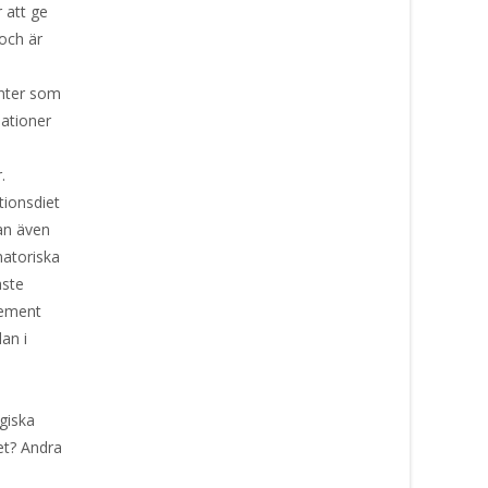
 att ge
och är
anter som
ationer
.
tionsdiet
kan även
matoriska
aste
gement
an i
rgiska
ret? Andra