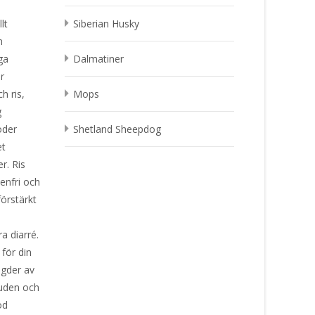
lt
Siberian Husky
h
ga
Dalmatiner
r
h ris,
Mops
g
oder
Shetland Sheepdog
et
r. Ris
enfri och
örstärkt
a diarré.
för din
gder av
huden och
od