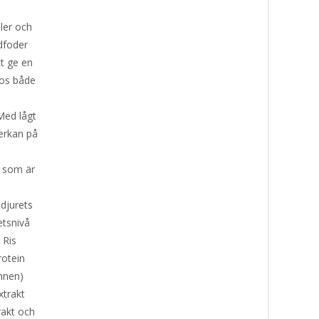
h
ler och
dfoder
tt ge en
hos både
 Med lågt
verkan på
g som är
djurets
etsnivå
. Ris
protein
ämnen)
xtrakt
rakt och