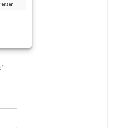
erenser
c”