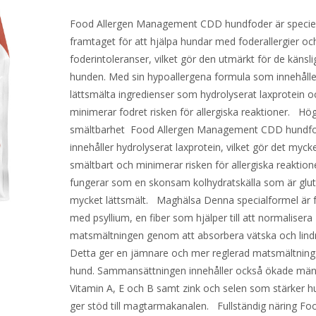
Food Allergen Management CDD hundfoder är speciel
framtaget för att hjälpa hundar med foderallergier oc
foderintoleranser, vilket gör den utmärkt för de känsli
hunden. Med sin hypoallergena formula som innehålle
lättsmälta ingredienser som hydrolyserat laxprotein oc
minimerar fodret risken för allergiska reaktioner. Hö
smältbarhet Food Allergen Management CDD hundf
innehåller hydrolyserat laxprotein, vilket gör det myck
smältbart och minimerar risken för allergiska reaktione
fungerar som en skonsam kolhydratskälla som är glut
mycket lättsmält. Maghälsa Denna specialformel är f
med psyllium, en fiber som hjälper till att normalisera
matsmältningen genom att absorbera vätska och lindr
Detta ger en jämnare och mer reglerad matsmältning 
hund. Sammansättningen innehåller också ökade män
Vitamin A, E och B samt zink och selen som stärker 
ger stöd till magtarmakanalen. Fullständig näring Fo