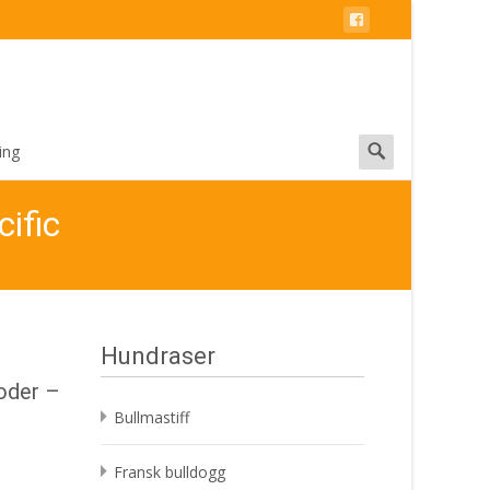
Search
ing
for:
ific
Hundraser
oder –
Bullmastiff
Fransk bulldogg