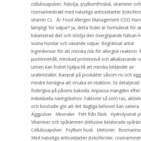
cellulosapulver, fiskolja, psylliumfröskal, vitaminer oc
rosmarinextrakt med naturliga antioxidanter (tokofero
vitamin C). Är Food Allergen Management CDD Hun
lämpligt för valpar? Ja, detta foder är formulerat för a
balanserad diet och stödja den övergripande hälsan 
vuxna hundar och växande valpar. Begränsat antal
ingredienser för att minska risk för allergisk reaktion.
purininnehåll, minskad proteinnivå och alkaliserande 
urinen kan fodret hjälpa till att minska bildandet av
uratkristaller. Baserat på produkter såsom ris och äg
mindre benägna att orsaka en reaktion. Se detaljerad
fodergiva på påsens baksida. Anpassa mängden efter 
individuella näringsbehov. Faktorer så som ras, aktivit
och livsstadie gör att det dagliga behovet kan variera
Äggpulver Mineraler Fett från fläsk Hydrolyserat 
Vitaminer och spårämnen (inklusive kelaterade spår
Cellulosapulver Psyllium husk Metionin Rosmarine
Med naturliga antioxidanter (tokoferoler, rosmarinext