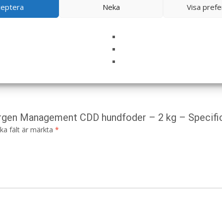
ceptera
Neka
Visa pref
lergen Management CDD hundfoder – 2 kg – Specifi
ska fält är märkta
*