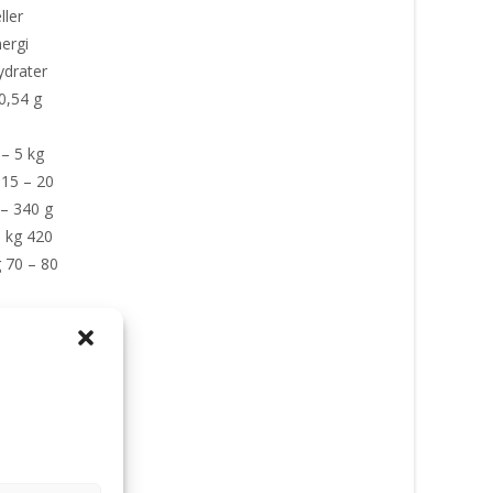
ller
ergi
ydrater
 0,54 g
 – 5 kg
 15 – 20
 – 340 g
0 kg 420
g 70 – 80
ndmat
,