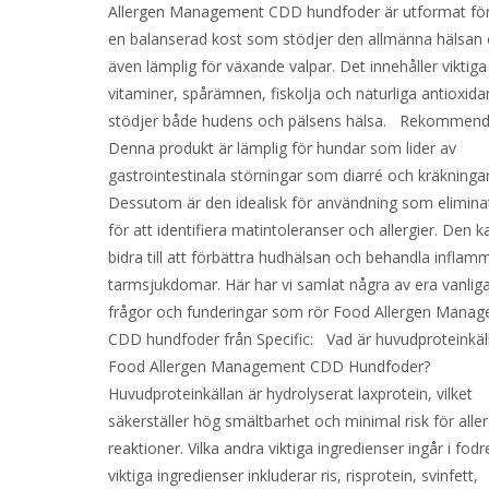
Allergen Management CDD hundfoder är utformat för
en balanserad kost som stödjer den allmänna hälsan 
även lämplig för växande valpar. Det innehåller viktiga
vitaminer, spårämnen, fiskolja och naturliga antioxid
stödjer både hudens och pälsens hälsa. Rekommend
Denna produkt är lämplig för hundar som lider av
gastrointestinala störningar som diarré och kräkningar
Dessutom är den idealisk för användning som elimina
för att identifiera matintoleranser och allergier. Den 
bidra till att förbättra hudhälsan och behandla inflam
tarmsjukdomar. Här har vi samlat några av era vanlig
frågor och funderingar som rör Food Allergen Mana
CDD hundfoder från Specific: Vad är huvudproteinkäll
Food Allergen Management CDD Hundfoder?
Huvudproteinkällan är hydrolyserat laxprotein, vilket
säkerställer hög smältbarhet och minimal risk för alle
reaktioner. Vilka andra viktiga ingredienser ingår i fod
viktiga ingredienser inkluderar ris, risprotein, svinfett,