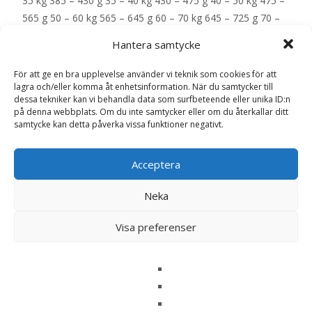
35 kg 385 – 430 g 35 – 40 kg 430 – 475 g 40 – 50 kg 475 –
565 g 50 – 60 kg 565 – 645 g 60 – 70 kg 645 – 725 g 70 –
80 kg 725 – 800 g – EAN: 5701170111842
Hantera samtycke
För att ge en bra upplevelse använder vi teknik som cookies för att
LÄS MERA & KÖP
lagra och/eller komma åt enhetsinformation. När du samtycker till
dessa tekniker kan vi behandla data som surfbeteende eller unika ID:n
på denna webbplats. Om du inte samtycker eller om du återkallar ditt
samtycke kan detta påverka vissa funktioner negativt.
Artikelnr:
169
Kategorier:
Djurtyp
,
Hund
,
Hundmat
,
Övervikt
,
Veterinärfoder
Etikett:
Specific
Acceptera
Recensioner (0)
Neka
Visa preferenser
Recensioner
Det finns inga recensioner än.