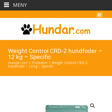
MENY
Weight Control CRD-2 hundfoder –
12 kg – Specific
Hundar.com
>
Produkter
>
Weight Control CRD-2
hundfoder – 12 kg – Specific