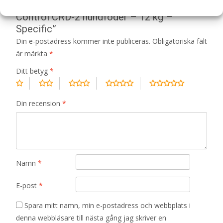
Bli först med att recensera ”Weight
Control CRD-2 hundfoder – 12 kg –
Specific”
Din e-postadress kommer inte publiceras.
Obligatoriska fält
är märkta
*
Ditt betyg
*
Din recension
*
Namn
*
E-post
*
Spara mitt namn, min e-postadress och webbplats i
denna webbläsare till nästa gång jag skriver en