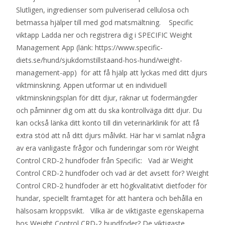
Slutligen, ingredienser som pulveriserad cellulosa och
betmassa hjälper till med god matsmältning. Specific
viktapp Ladda ner och registrera dig i SPECIFIC Weight
Management App (länk: https://www.specific-
diets.se/hund/sjukdomstillstaand-hos-hund/weight-
management-app) för att få hjälp att lyckas med ditt djurs
viktminskning. Appen utformar ut en individuell
viktminskningsplan för ditt djur, räknar ut fodermängder
och påminner dig om att du ska kontrollväga ditt djur. Du
kan också länka ditt konto till din veterinärklinik för att få
extra stöd att nå ditt djurs målvikt. Här har vi samlat några
av era vanligaste frågor och funderingar som rör Weight
Control CRD-2 hundfoder från Specific: Vad är Weight
Control CRD-2 hundfoder och vad är det avsett för? Weight
Control CRD-2 hundfoder är ett högkvalitativt dietfoder för
hundar, speciellt framtaget för att hantera och behålla en
hälsosam kroppsvikt. Vilka är de viktigaste egenskaperna
hos Weight Control CRD-2 hundfoder? De viktigaste