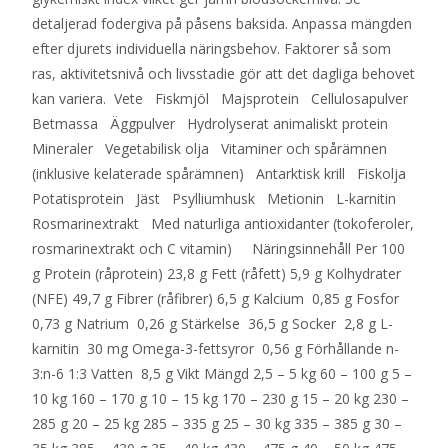
detaljerad fodergiva på påsens baksida. Anpassa mängden
efter djurets individuella näringsbehov. Faktorer så som
ras, aktivitetsnivå och livsstadie gör att det dagliga behovet
kan variera. Vete Fiskmjöl Majsprotein Cellulosapulver
Betmassa Äggpulver Hydrolyserat animaliskt protein
Mineraler Vegetabilisk olja Vitaminer och spårämnen
(inklusive kelaterade spårämnen) Antarktisk krill Fiskolja
Potatisprotein Jäst Psylliumhusk Metionin L-karnitin
Rosmarinextrakt Med naturliga antioxidanter (tokoferoler,
rosmarinextrakt och C vitamin) Näringsinnehåll Per 100
g Protein (råprotein) 23,8 g Fett (råfett) 5,9 g Kolhydrater
(NFE) 49,7 g Fibrer (råfibrer) 6,5 g Kalcium 0,85 g Fosfor
0,73 g Natrium 0,26 g Stärkelse 36,5 g Socker 2,8 g L-
karnitin 30 mg Omega-3-fettsyror 0,56 g Förhållande n-
3:n-6 1:3 Vatten 8,5 g Vikt Mängd 2,5 – 5 kg 60 – 100 g 5 –
10 kg 160 – 170 g 10 – 15 kg 170 – 230 g 15 – 20 kg 230 –
285 g 20 – 25 kg 285 – 335 g 25 – 30 kg 335 – 385 g 30 –