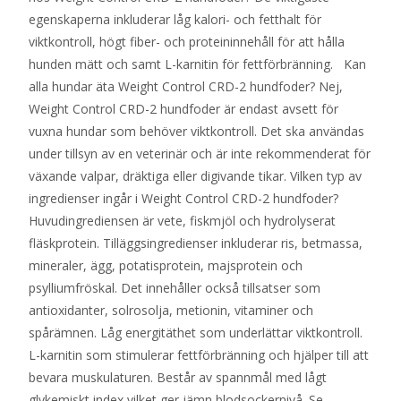
egenskaperna inkluderar låg kalori- och fetthalt för
viktkontroll, högt fiber- och proteininnehåll för att hålla
hunden mätt och samt L-karnitin för fettförbränning. Kan
alla hundar äta Weight Control CRD-2 hundfoder? Nej,
Weight Control CRD-2 hundfoder är endast avsett för
vuxna hundar som behöver viktkontroll. Det ska användas
under tillsyn av en veterinär och är inte rekommenderat för
växande valpar, dräktiga eller digivande tikar. Vilken typ av
ingredienser ingår i Weight Control CRD-2 hundfoder?
Huvudingrediensen är vete, fiskmjöl och hydrolyserat
fläskprotein. Tilläggsingredienser inkluderar ris, betmassa,
mineraler, ägg, potatisprotein, majsprotein och
psylliumfröskal. Det innehåller också tillsatser som
antioxidanter, solrosolja, metionin, vitaminer och
spårämnen. Låg energitäthet som underlättar viktkontroll.
L-karnitin som stimulerar fettförbränning och hjälper till att
bevara muskulaturen. Består av spannmål med lågt
glykemiskt index vilket ger jämn blodsockernivå. Se