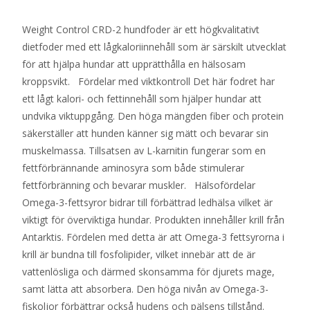
Weight Control CRD-2 hundfoder är ett högkvalitativt
dietfoder med ett lågkaloriinnehåll som är särskilt utvecklat
för att hjälpa hundar att upprätthålla en hälsosam
kroppsvikt. Fördelar med viktkontroll Det här fodret har
ett lågt kalori- och fettinnehåll som hjälper hundar att
undvika viktuppgång. Den höga mängden fiber och protein
säkerställer att hunden känner sig mätt och bevarar sin
muskelmassa. Tillsatsen av L-karnitin fungerar som en
fettförbrännande aminosyra som både stimulerar
fettförbränning och bevarar muskler. Hälsofördelar
Omega-3-fettsyror bidrar till förbättrad ledhälsa vilket är
viktigt för överviktiga hundar. Produkten innehåller krill från
Antarktis. Fördelen med detta är att Omega-3 fettsyrorna i
krill är bundna till fosfolipider, vilket innebär att de är
vattenlösliga och därmed skonsamma för djurets mage,
samt lätta att absorbera. Den höga nivån av Omega-3-
fiskoljor förbättrar också hudens och pälsens tillstånd.