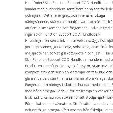
Hundfoder? Skin Function Support COD Hundfoder st
hundar med hudproblem samt främjar hälsan för leder
och njurar. Det är energirikt och innehåller viktiga
näringsämnen, stärker immunförsvaret och är fritt frå
artificiella smakämnen och färgämnen. Vilka ingredie
ingår i Skin Function Support COD Hundfoder?
Huvudingredienserna inkluderar vete, ris, ägg, fiskmjöl,
potatisproteiner, gurkörtolja, solrosolja, animaliskt fet
majsproteiner, torkat grisköttsprotein och jäst. Hur 
Skin Function Support COD Hundfoder hundens hud o
Produkten innehåller Omega-3-fettsyror, vitamin A oc
komplex, zink och selen som främjar en frisk hud och
glänsande päls samt har antiinflammatoriska egenska
Fungerar som näringstillskott till hundar med cancer. 
med både omega-3 och -6 för att främja en vacker pä
frisk hud. L-karnitin och taurin för att stödja hjärtmus
Förpackat under kväveatmosfär för att bevara de värd
och ömtåliga omega-3-fettsyrorna från fiskolja. Selen,