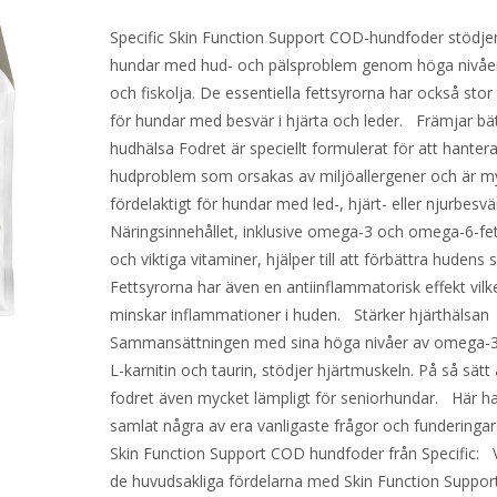
Specific Skin Function Support COD-hundfoder stödje
hundar med hud- och pälsproblem genom höga nivåer 
och fiskolja. De essentiella fettsyrorna har också stor
för hundar med besvär i hjärta och leder. Främjar bä
hudhälsa Fodret är speciellt formulerat för att hanter
hudproblem som orsakas av miljöallergener och är m
fördelaktigt för hundar med led-, hjärt- eller njurbesvä
Näringsinnehållet, inklusive omega-3 och omega-6-fet
och viktiga vitaminer, hjälper till att förbättra hudens s
Fettsyrorna har även en antiinflammatorisk effekt vilk
minskar inflammationer i huden. Stärker hjärthälsan
Sammansättningen med sina höga nivåer av omega-3, 
L-karnitin och taurin, stödjer hjärtmuskeln. På så sätt 
fodret även mycket lämpligt för seniorhundar. Här ha
samlat några av era vanligaste frågor och funderinga
Skin Function Support COD hundfoder från Specific: V
de huvudsakliga fördelarna med Skin Function Suppo