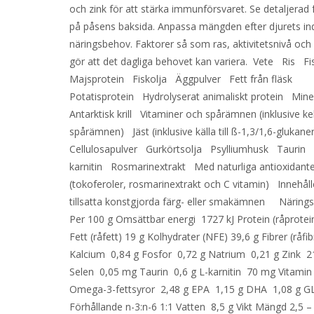
och zink för att stärka immunförsvaret. Se detaljerad 
på påsens baksida. Anpassa mängden efter djurets ind
näringsbehov. Faktorer så som ras, aktivitetsnivå och 
gör att det dagliga behovet kan variera. Vete Ris F
Majsprotein Fiskolja Äggpulver Fett från fläsk
Potatisprotein Hydrolyserat animaliskt protein Min
Antarktisk krill Vitaminer och spårämnen (inklusive k
spårämnen) Jäst (inklusive källa till ß-1,3/1,6-glukan
Cellulosapulver Gurkörtsolja Psylliumhusk Taurin 
karnitin Rosmarinextrakt Med naturliga antioxidant
(tokoferoler, rosmarinextrakt och C vitamin) Innehåll
tillsatta konstgjorda färg- eller smakämnen Närings
Per 100 g Omsättbar energi 1727 kJ Protein (råprotei
Fett (råfett) 19 g Kolhydrater (NFE) 39,6 g Fibrer (råfib
Kalcium 0,84 g Fosfor 0,72 g Natrium 0,21 g Zink 
Selen 0,05 mg Taurin 0,6 g L-karnitin 70 mg Vitami
Omega-3-fettsyror 2,48 g EPA 1,15 g DHA 1,08 g G
Förhållande n-3:n-6 1:1 Vatten 8,5 g Vikt Mängd 2,5 –