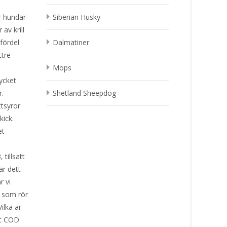
r hundar
Siberian Husky
av krill
 fördel
Dalmatiner
ttre
a
Mops
ycket
r.
Shetland Sheepdog
tsyror
kick.
et
tillsatt
är dett
r vi
r som rör
ilka är
rt COD