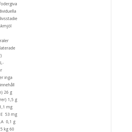
fodergiva
ividuella
livsstadie
iskmjöl
eraler
elaterade
er)
L-
er
er inga
innehåll
n) 26 g
rer) 1,5 g
21,1 mg
n E 53 mg
LA 0,1 g
 5 kg 60