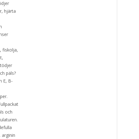
ödjer
, hjärta
n
nser
 fiskolja,
t,
stödjer
ch päls?
h E, B-
per.
Fullpackat
ls och
kulaturen.
efulla
 arginin