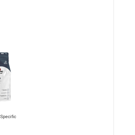
Digestive Support CID
Weight Reduction C
Specific
hundfoder – 12 kg –
hundfoder – 12 kg –
Specific
Specific
865
kr
849
kr