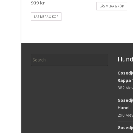
939
kr
LÄS MERA & KÖP
LÄS MERA & KÖP
Search
Hund
for:
Gosedju
Rappa 
382 Vi
Gosedj
Hund -
290 Vi
Gosedj