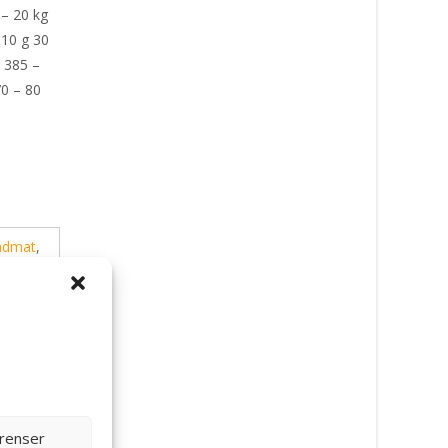
 – 20 kg
310 g 30
g 385 –
70 – 80
ndmat
,
erenser