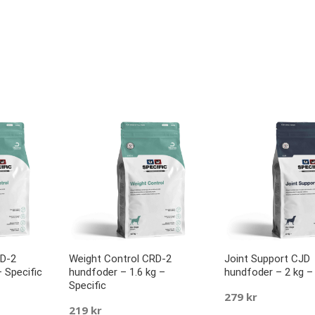
RD-2
Weight Control CRD-2
Joint Support CJD
 Specific
hundfoder – 1.6 kg –
hundfoder – 2 kg – 
Specific
279
kr
219
kr