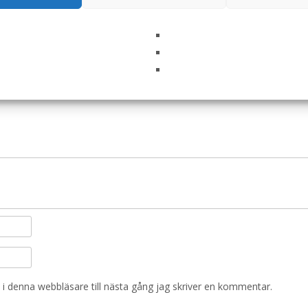
ction Support COD hundfoder – 7 kg – Specific”
ska fält är märkta
*
i denna webbläsare till nästa gång jag skriver en kommentar.