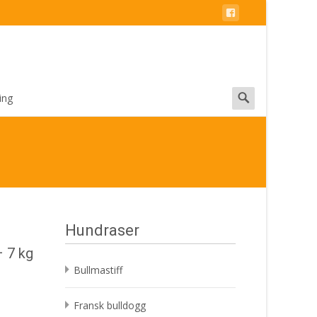
Search
ing
for:
Hundraser
 7 kg
Bullmastiff
Fransk bulldogg