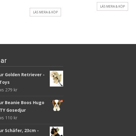
LÄS MERA & KÖP
LÄS MERA & KÖP
ar
r Golden Retriever -
Toys
ews
279
kr
ur Beanie Boos Hugo
 TY Gosedjur
ews
110
kr
ur Schäfer, 23cm -