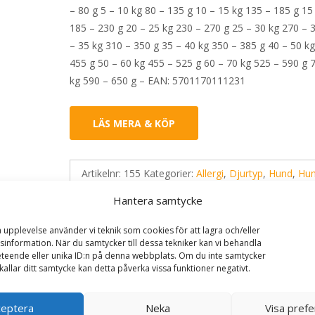
– 80 g 5 – 10 kg 80 – 135 g 10 – 15 kg 135 – 185 g 15
185 – 230 g 20 – 25 kg 230 – 270 g 25 – 30 kg 270 – 
– 35 kg 310 – 350 g 35 – 40 kg 350 – 385 g 40 – 50 k
455 g 50 – 60 kg 455 – 525 g 60 – 70 kg 525 – 590 g 
kg 590 – 650 g – EAN: 5701170111231
LÄS MERA & KÖP
Artikelnr:
155
Kategorier:
Allergi
,
Djurtyp
,
Hund
,
Hu
Veterinärfoder
Etikett:
Specific
Hantera samtycke
a upplevelse använder vi teknik som cookies för att lagra och/eller
information. När du samtycker till dessa tekniker kan vi behandla
teende eller unika ID:n på denna webbplats. Om du inte samtycker
kallar ditt samtycke kan detta påverka vissa funktioner negativt.
ceptera
Neka
Visa pref