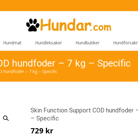
Hundmat
Hundleksaker
Hundbutiker
Hundförsäkr
OD hundfoder – 7 kg – Specific
 hundfoder – 7 kg – Specific
Skin Function Support COD hundfoder –
– Specific
729
kr