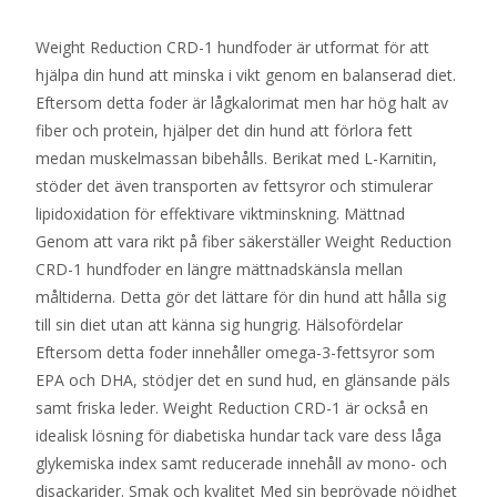
Weight Reduction CRD-1 hundfoder är utformat för att
hjälpa din hund att minska i vikt genom en balanserad diet.
Eftersom detta foder är lågkalorimat men har hög halt av
fiber och protein, hjälper det din hund att förlora fett
medan muskelmassan bibehålls. Berikat med L-Karnitin,
stöder det även transporten av fettsyror och stimulerar
lipidoxidation för effektivare viktminskning. Mättnad
Genom att vara rikt på fiber säkerställer Weight Reduction
CRD-1 hundfoder en längre mättnadskänsla mellan
måltiderna. Detta gör det lättare för din hund att hålla sig
till sin diet utan att känna sig hungrig. Hälsofördelar
Eftersom detta foder innehåller omega-3-fettsyror som
EPA och DHA, stödjer det en sund hud, en glänsande päls
samt friska leder. Weight Reduction CRD-1 är också en
idealisk lösning för diabetiska hundar tack vare dess låga
glykemiska index samt reducerade innehåll av mono- och
disackarider. Smak och kvalitet Med sin beprövade nöjdhet