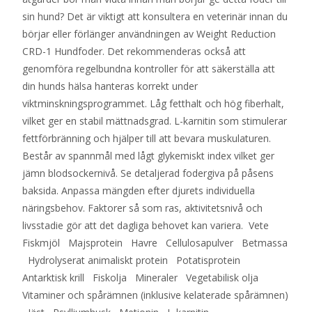
sin hund? Det är viktigt att konsultera en veterinär innan du
börjar eller förlänger användningen av Weight Reduction
CRD-1 Hundfoder. Det rekommenderas också att
genomföra regelbundna kontroller för att säkerställa att
din hunds hälsa hanteras korrekt under
viktminskningsprogrammet. Låg fetthalt och hög fiberhalt,
vilket ger en stabil mättnadsgrad. L-karnitin som stimulerar
fettförbränning och hjälper till att bevara muskulaturen.
Består av spannmål med lågt glykemiskt index vilket ger
jämn blodsockernivå. Se detaljerad fodergiva på påsens
baksida. Anpassa mängden efter djurets individuella
näringsbehov. Faktorer så som ras, aktivitetsnivå och
livsstadie gör att det dagliga behovet kan variera. Vete
Fiskmjöl Majsprotein Havre Cellulosapulver Betmassa
Hydrolyserat animaliskt protein Potatisprotein
Antarktisk krill Fiskolja Mineraler Vegetabilisk olja
Vitaminer och spårämnen (inklusive kelaterade spårämnen)