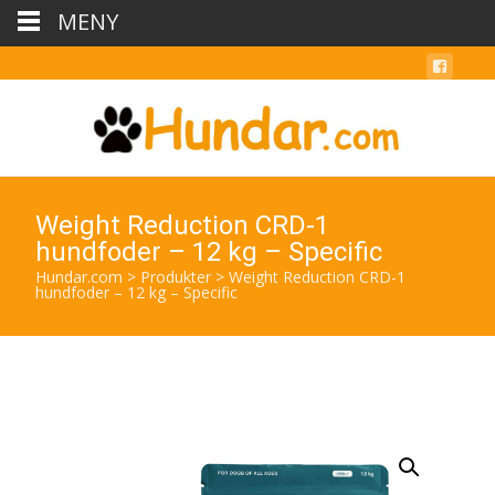
MENY
Weight Reduction CRD-1
hundfoder – 12 kg – Specific
Hundar.com
>
Produkter
>
Weight Reduction CRD-1
hundfoder – 12 kg – Specific