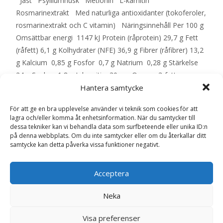
Jäst Psylliumhusk Metionin L-karnitin
Rosmarinextrakt Med naturliga antioxidanter (tokoferoler,
rosmarinextrakt och C vitamin) Näringsinnehåll Per 100 g
Omsättbar energi 1147 kJ Protein (råprotein) 29,7 g Fett
(råfett) 6,1 g Kolhydrater (NFE) 36,9 g Fibrer (råfibrer) 13,2
g Kalcium 0,85 g Fosfor 0,7 g Natrium 0,28 g Stärkelse
24 g Socker 1,8 g L-karnitin 30 mg Omega-3-fettsyror
0,72 g Förhållande n-3:n-6 1:2 Vatten 8,5 g Vikt Mängd 2,5
Hantera samtycke
– 5 kg 60 – 100 g 5 – 10 kg 160 – 170 g 10 – 15 kg 170 –
För att ge en bra upplevelse använder vi teknik som cookies för att
230 g 15 – 20 kg 230 – 285 g 20 – 25 kg 285 – 335 g 25 –
lagra och/eller komma åt enhetsinformation. När du samtycker till
30 kg 335 – 385 g 30 – 35 kg 385 – 430 g 35 – 40 kg 430 –
dessa tekniker kan vi behandla data som surfbeteende eller unika ID:n
på denna webbplats. Om du inte samtycker eller om du återkallar ditt
475 g 40 – 50 kg 475 – 565 g 50 – 60 kg 565 – 645 g 60 –
samtycke kan detta påverka vissa funktioner negativt.
70 kg 645 – 725 g 70 – 80 kg 725 – 800 g – EAN:
5701170111743
Acceptera
LÄS MERA & KÖP
Neka
Visa preferenser