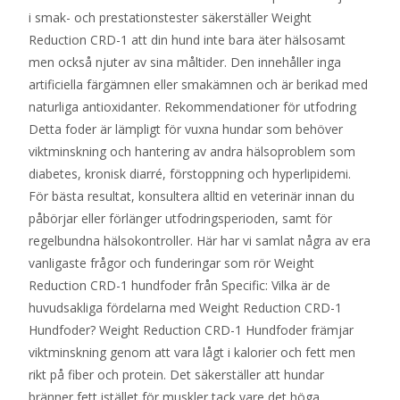
i smak- och prestationstester säkerställer Weight
Reduction CRD-1 att din hund inte bara äter hälsosamt
men också njuter av sina måltider. Den innehåller inga
artificiella färgämnen eller smakämnen och är berikad med
naturliga antioxidanter. Rekommendationer för utfodring
Detta foder är lämpligt för vuxna hundar som behöver
viktminskning och hantering av andra hälsoproblem som
diabetes, kronisk diarré, förstoppning och hyperlipidemi.
För bästa resultat, konsultera alltid en veterinär innan du
påbörjar eller förlänger utfodringsperioden, samt för
regelbundna hälsokontroller. Här har vi samlat några av era
vanligaste frågor och funderingar som rör Weight
Reduction CRD-1 hundfoder från Specific: Vilka är de
huvudsakliga fördelarna med Weight Reduction CRD-1
Hundfoder? Weight Reduction CRD-1 Hundfoder främjar
viktminskning genom att vara lågt i kalorier och fett men
rikt på fiber och protein. Det säkerställer att hundar
bränner fett istället för muskler tack vare det höga