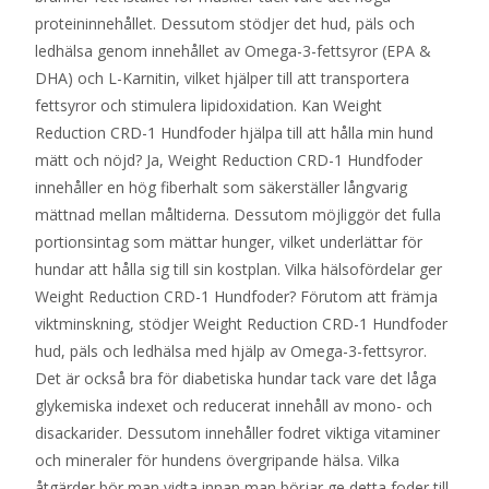
proteininnehållet. Dessutom stödjer det hud, päls och
ledhälsa genom innehållet av Omega-3-fettsyror (EPA &
DHA) och L-Karnitin, vilket hjälper till att transportera
fettsyror och stimulera lipidoxidation. Kan Weight
Reduction CRD-1 Hundfoder hjälpa till att hålla min hund
mätt och nöjd? Ja, Weight Reduction CRD-1 Hundfoder
innehåller en hög fiberhalt som säkerställer långvarig
mättnad mellan måltiderna. Dessutom möjliggör det fulla
portionsintag som mättar hunger, vilket underlättar för
hundar att hålla sig till sin kostplan. Vilka hälsofördelar ger
Weight Reduction CRD-1 Hundfoder? Förutom att främja
viktminskning, stödjer Weight Reduction CRD-1 Hundfoder
hud, päls och ledhälsa med hjälp av Omega-3-fettsyror.
Det är också bra för diabetiska hundar tack vare det låga
glykemiska indexet och reducerat innehåll av mono- och
disackarider. Dessutom innehåller fodret viktiga vitaminer
och mineraler för hundens övergripande hälsa. Vilka
åtgärder bör man vidta innan man börjar ge detta foder till