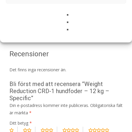
Artikelnr:
165
Kategorier:
Djurtyp
,
Hund
,
Hundmat
,
Övervikt
,
Veterinärfoder
Etikett:
Specific
Recensioner (0)
Recensioner
Det finns inga recensioner än.
Bli först med att recensera ”Weight
Reduction CRD-1 hundfoder – 12 kg –
Specific”
Din e-postadress kommer inte publiceras.
Obligatoriska fält
är märkta
*
Ditt betyg
*