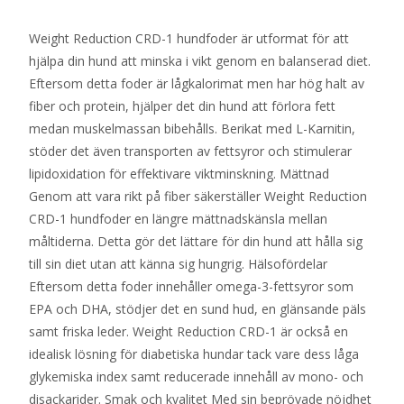
Weight Reduction CRD-1 hundfoder är utformat för att
hjälpa din hund att minska i vikt genom en balanserad diet.
Eftersom detta foder är lågkalorimat men har hög halt av
fiber och protein, hjälper det din hund att förlora fett
medan muskelmassan bibehålls. Berikat med L-Karnitin,
stöder det även transporten av fettsyror och stimulerar
lipidoxidation för effektivare viktminskning. Mättnad
Genom att vara rikt på fiber säkerställer Weight Reduction
CRD-1 hundfoder en längre mättnadskänsla mellan
måltiderna. Detta gör det lättare för din hund att hålla sig
till sin diet utan att känna sig hungrig. Hälsofördelar
Eftersom detta foder innehåller omega-3-fettsyror som
EPA och DHA, stödjer det en sund hud, en glänsande päls
samt friska leder. Weight Reduction CRD-1 är också en
idealisk lösning för diabetiska hundar tack vare dess låga
glykemiska index samt reducerade innehåll av mono- och
disackarider. Smak och kvalitet Med sin beprövade nöjdhet