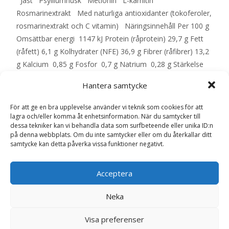
Jäst Psylliumhusk Metionin L-karnitin
Rosmarinextrakt Med naturliga antioxidanter (tokoferoler,
rosmarinextrakt och C vitamin) Näringsinnehåll Per 100 g
Omsättbar energi 1147 kJ Protein (råprotein) 29,7 g Fett
(råfett) 6,1 g Kolhydrater (NFE) 36,9 g Fibrer (råfibrer) 13,2
g Kalcium 0,85 g Fosfor 0,7 g Natrium 0,28 g Stärkelse
24 g Socker 1,8 g L-karnitin 30 mg Omega-3-fettsyror
Hantera samtycke
0,72 g Förhållande n-3:n-6 1:2 Vatten 8,5 g Vikt Mängd 2,5
– 5 kg 60 – 100 g 5 – 10 kg 160 – 170 g 10 – 15 kg 170 –
För att ge en bra upplevelse använder vi teknik som cookies för att
230 g 15 – 20 kg 230 – 285 g 20 – 25 kg 285 – 335 g 25 –
lagra och/eller komma åt enhetsinformation. När du samtycker till
dessa tekniker kan vi behandla data som surfbeteende eller unika ID:n
30 kg 335 – 385 g 30 – 35 kg 385 – 430 g 35 – 40 kg 430 –
på denna webbplats. Om du inte samtycker eller om du återkallar ditt
475 g 40 – 50 kg 475 – 565 g 50 – 60 kg 565 – 645 g 60 –
samtycke kan detta påverka vissa funktioner negativt.
70 kg 645 – 725 g 70 – 80 kg 725 – 800 g – EAN:
5701170111712
Acceptera
Neka
LÄS MERA & KÖP
Visa preferenser