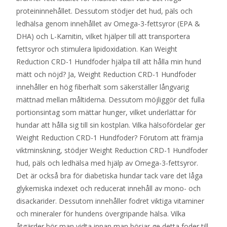
proteininnehållet. Dessutom stödjer det hud, päls och
ledhälsa genom innehållet av Omega-3-fettsyror (EPA &
DHA) och L-Karnitin, vilket hjälper till att transportera
fettsyror och stimulera lipidoxidation. Kan Weight
Reduction CRD-1 Hundfoder hjälpa till att hålla min hund
mätt och nöjd? Ja, Weight Reduction CRD-1 Hundfoder
innehåller en hög fiberhalt som säkerställer långvarig
mättnad mellan måltiderna. Dessutom möjliggör det fulla
portionsintag som mättar hunger, vilket underlättar för
hundar att hålla sig till sin kostplan. Vilka hälsofördelar ger
Weight Reduction CRD-1 Hundfoder? Förutom att främja
viktminskning, stödjer Weight Reduction CRD-1 Hundfoder
hud, päls och ledhälsa med hjälp av Omega-3-fettsyror.
Det är också bra för diabetiska hundar tack vare det låga
glykemiska indexet och reducerat innehåll av mono- och
disackarider. Dessutom innehåller fodret viktiga vitaminer
och mineraler för hundens övergripande hälsa. Vilka
åtgärder bör man vidta innan man börjar ge detta foder till