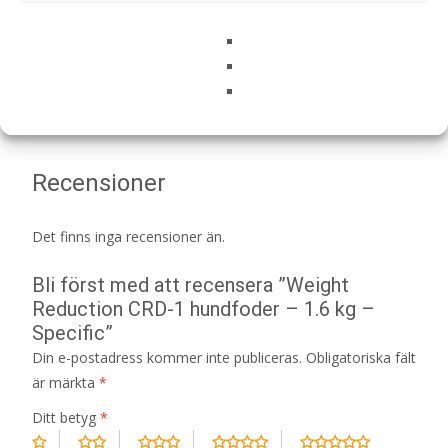
Artikelnr:
163
Kategorier:
Djurtyp
,
Hund
,
Hundmat
,
Övervikt
,
Veterinärfoder
Etikett:
Specific
Recensioner (0)
Recensioner
Det finns inga recensioner än.
Bli först med att recensera ”Weight
Reduction CRD-1 hundfoder – 1.6 kg –
Specific”
Din e-postadress kommer inte publiceras.
Obligatoriska fält
är märkta
*
Ditt betyg
*