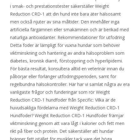
i smak- och prestationstester säkerställer Weight
Reduction CRD-1 att din hund inte bara äter hälsosamt
men också njuter av sina måltider. Den innehåller inga
artificiella färgämnen eller smakämnen och är berikad med
naturliga antioxidanter. Rekommendationer för utfodring
Detta foder är lämpligt för vuxna hundar som behöver
viktminskning och hantering av andra hälsoproblem som
diabetes, kronisk diarré, förstoppning och hyperlipidemi.
För bästa resultat, konsultera alltid en veterinär innan du
påbörjar eller förlänger utfodringsperioden, samt för
regelbundna hälsokontroller. Här har vi samlat några av era
vanligaste frågor och funderingar som rör Weight
Reduction CRD-1 hundfoder från Specific: Vilka är de
huvudsakliga fördelarna med Weight Reduction CRD-1
Hundfoder? Weight Reduction CRD-1 Hundfoder främjar
viktminskning genom att vara lågt i kalorier och fett men
rikt på fiber och protein. Det säkerställer att hundar
bränner fett istället för muskler tack vare det höga