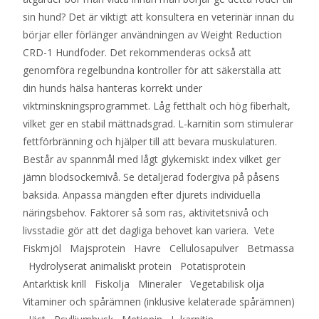
sin hund? Det är viktigt att konsultera en veterinär innan du
börjar eller förlänger användningen av Weight Reduction
CRD-1 Hundfoder. Det rekommenderas också att
genomföra regelbundna kontroller för att säkerställa att
din hunds hälsa hanteras korrekt under
viktminskningsprogrammet. Låg fetthalt och hög fiberhalt,
vilket ger en stabil mättnadsgrad. L-karnitin som stimulerar
fettförbränning och hjälper till att bevara muskulaturen.
Består av spannmål med lågt glykemiskt index vilket ger
jämn blodsockernivå. Se detaljerad fodergiva på påsens
baksida. Anpassa mängden efter djurets individuella
näringsbehov. Faktorer så som ras, aktivitetsnivå och
livsstadie gör att det dagliga behovet kan variera. Vete
Fiskmjöl Majsprotein Havre Cellulosapulver Betmassa
Hydrolyserat animaliskt protein Potatisprotein
Antarktisk krill Fiskolja Mineraler Vegetabilisk olja
Vitaminer och spårämnen (inklusive kelaterade spårämnen)