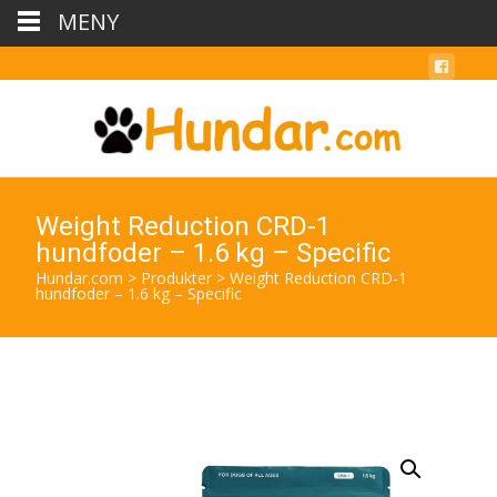
MENY
Weight Reduction CRD-1
hundfoder – 1.6 kg – Specific
Hundar.com
>
Produkter
>
Weight Reduction CRD-1
hundfoder – 1.6 kg – Specific