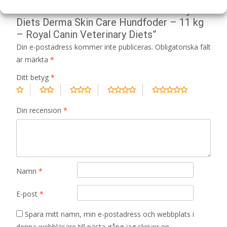
Bli först med att recensera ”Veterinary
Diets Derma Skin Care Hundfoder – 11 kg
– Royal Canin Veterinary Diets”
Din e-postadress kommer inte publiceras.
Obligatoriska fält
är märkta
*
Ditt betyg
*
Din recension
*
Namn
*
E-post
*
Spara mitt namn, min e-postadress och webbplats i
denna webbläsare till nästa gång jag skriver en