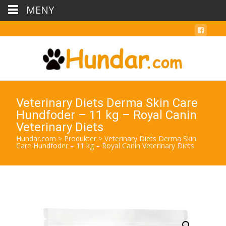
MENY
Veterinary Diets Derma Skin Care
Hundfoder – 11 kg – Royal Canin
Veterinary Diets
Hundar.com
>
Produkter
>
Veterinary Diets Derma Skin
Care Hundfoder – 11 kg – Royal Canin Veterinary Diets