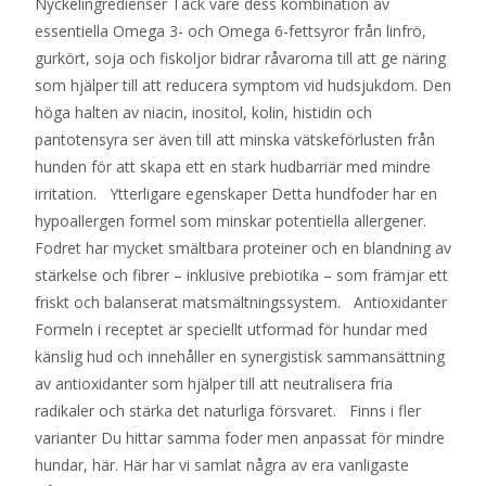
Nyckelingredienser Tack vare dess kombination av
essentiella Omega 3- och Omega 6-fettsyror från linfrö,
gurkört, soja och fiskoljor bidrar råvarorna till att ge näring
som hjälper till att reducera symptom vid hudsjukdom. Den
höga halten av niacin, inositol, kolin, histidin och
pantotensyra ser även till att minska vätskeförlusten från
hunden för att skapa ett en stark hudbarriär med mindre
irritation. Ytterligare egenskaper Detta hundfoder har en
hypoallergen formel som minskar potentiella allergener.
Fodret har mycket smältbara proteiner och en blandning av
stärkelse och fibrer – inklusive prebiotika – som främjar ett
friskt och balanserat matsmältningssystem. Antioxidanter
Formeln i receptet är speciellt utformad för hundar med
känslig hud och innehåller en synergistisk sammansättning
av antioxidanter som hjälper till att neutralisera fria
radikaler och stärka det naturliga försvaret. Finns i fler
varianter Du hittar samma foder men anpassat för mindre
hundar, här. Här har vi samlat några av era vanligaste