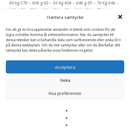
60 kg 570 – 608 g 60 – 65 kg 608 – 646 g 65 – 70 kg 646 –
683 g 70 – 75 kg 683 – 719 g 75 – 80 kg 719 – 754 g –
Hantera samtycke
EAN: 3182550940450
För att ge en bra upplevelse använder vi teknik som cookies för att
LÄS MERA & KÖP
lagra och/eller komma åt enhetsinformation. När du samtycker till
dessa tekniker kan vi behandla data som surfbeteende eller unika ID:n
på denna webbplats. Om du inte samtycker eller om du återkallar ditt
samtycke kan detta påverka vissa funktioner negativt.
Artikelnr:
16780
Kategorier:
Hundmat
,
Veterinärfoder
Etikett:
Royal Canin Veterinary Diets
Acceptera
Neka
Recensioner (0)
Visa preferenser
Recensioner
Det finns inga recensioner än.