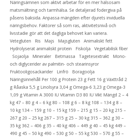
Näringsämnen som aktivt arbetar för en mer hälsosam
matsmältning och tarmhälsa. Se detaljerad fodergiva på
påsens baksida. Anpassa mängden efter djurets inviduella
näringsbehov. Faktorer så som ras, aktivitetsnivå och
livsstadie gör att det dagliga behovet kan variera.
Vetegluten Ris Majs Majsgluten Animaliskt fett
Hydrolyserat animaliskt protein Fiskolja Vegetabilisk fiber
Sojaolja Mineraler Betmassa Tagetesextrakt Mono-
och diglycerider av palmitin- och stearinsyror
Fruktooligosackarider Linfrö Boragoolja
Näringsinnehåll Per 100 g Protein 23 g Fett 16 g Växttråd 2
g Råaska 5,5 g Linolsyra 3,04 g Omega-6 3,23 g Omega-3
1,09 g Vitamin A 3000 IU Vitamin D3 80 IU Vikt Mängd 2 – 4
kg 47 – 80 g 4 – 6 kg 80 – 108 g 6 – 8 kg 108 – 134 g 8 –
10 kg 134 – 159 g 10 – 15 kg 159 – 215 g 15 – 20 kg 215 –
267 g 20 – 25 kg 267 – 315 g 25 – 30 kg 315 – 362 g 30 –
35 kg 362 – 406 g 35 – 40 kg 406 – 449 g 40 – 45 kg 449 –
490 g 45 – 50 kg 490 – 530 g 50 – 55 kg 530 – 570 g 55 –