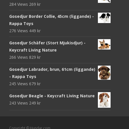
284 Views
269
kr
Gosedjur Border Collie, 45cm (liggande) -
Rappa Toys
276 Views
449
kr
Gosedjur Schäfer (Stort Mjukisdjur) -
Keycraft Living Nature
266 Views
829
kr
Gosedjur Labrador, brun, 61cm (liggande)
- Rappa Toys
245 Views
679
kr
Gosedjur Beagle - Keycraft Living Nature
243 Views
249
kr
Copyright © Hundar.com