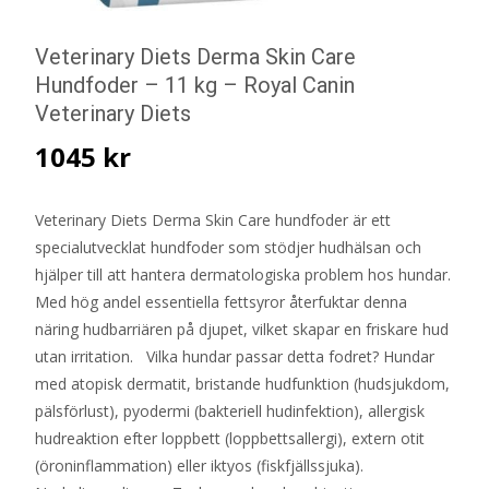
Veterinary Diets Derma Skin Care
Hundfoder – 11 kg – Royal Canin
Veterinary Diets
1045
kr
Veterinary Diets Derma Skin Care hundfoder är ett
specialutvecklat hundfoder som stödjer hudhälsan och
hjälper till att hantera dermatologiska problem hos hundar.
Med hög andel essentiella fettsyror återfuktar denna
näring hudbarriären på djupet, vilket skapar en friskare hud
utan irritation. Vilka hundar passar detta fodret? Hundar
med atopisk dermatit, bristande hudfunktion (hudsjukdom,
pälsförlust), pyodermi (bakteriell hudinfektion), allergisk
hudreaktion efter loppbett (loppbettsallergi), extern otit
(öroninflammation) eller iktyos (fiskfjällssjuka).