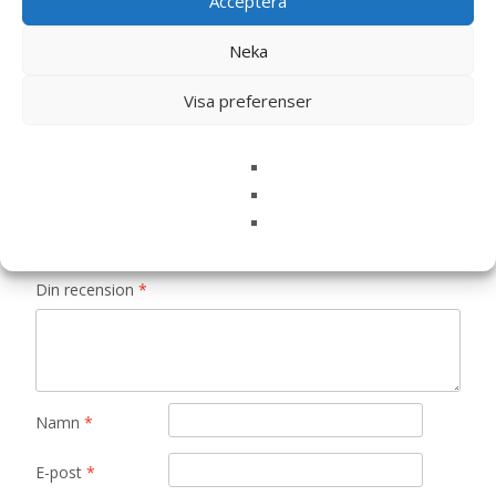
Acceptera
Det finns inga recensioner än.
Neka
Bli först med att recensera ”Torrfoder för
Visa preferenser
Hundvalp – 4,75 kg – Doggy”
Din e-postadress kommer inte publiceras.
Obligatoriska fält
är märkta
*
Ditt betyg
*
Din recension
*
Namn
*
E-post
*