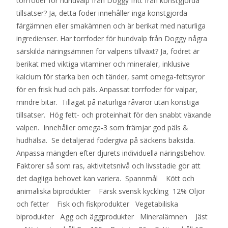
torrfoder för hundvalp från Doggy fritt från konstgjorda
tillsatser? Ja, detta foder innehåller inga konstgjorda
färgämnen eller smakämnen och är berikat med naturliga
ingredienser. Har torrfoder för hundvalp från Doggy några
särskilda näringsämnen för valpens tillväxt? Ja, fodret är
berikat med viktiga vitaminer och mineraler, inklusive
kalcium för starka ben och tänder, samt omega-fettsyror
för en frisk hud och päls. Anpassat torrfoder för valpar,
mindre bitar. Tillagat på naturliga råvaror utan konstiga
tillsatser. Hög fett- och proteinhalt för den snabbt växande
valpen. Innehåller omega-3 som främjar god päls &
hudhälsa. Se detaljerad fodergiva på säckens baksida.
Anpassa mängden efter djurets individuella näringsbehov.
Faktorer så som ras, aktivitetsnivå och livsstadie gör att
det dagliga behovet kan variera. Spannmål Kött och
animaliska biprodukter Färsk svensk kyckling 12% Oljor
och fetter Fisk och fiskprodukter Vegetabiliska
biprodukter Ägg och äggprodukter Mineralämnen Jäst