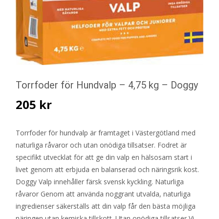
Torrfoder för Hundvalp – 4,75 kg – Doggy
205
kr
Torrfoder för hundvalp är framtaget i Västergötland med
naturliga råvaror och utan onödiga tillsatser. Fodret är
specifikt utvecklat för att ge din valp en hälsosam start i
livet genom att erbjuda en balanserad och näringsrik kost.
Doggy Valp innehåller färsk svensk kyckling. Naturliga
råvaror Genom att använda noggrant utvalda, naturliga
ingredienser säkerställs att din valp får den bästa möjliga
näringen utan kemiska tillskott. Utan onödiga tillsatser Vi