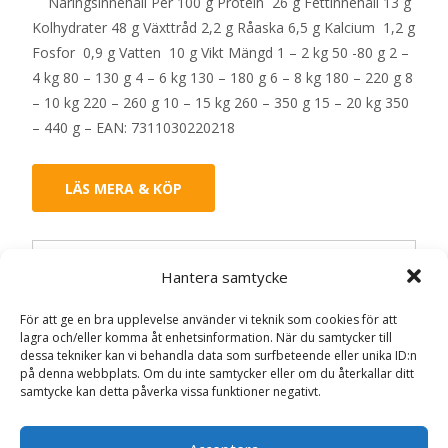
Näringsinnehåll Per 100 g Protein 26 g Fettinnehåll 13 g
Kolhydrater 48 g Växttråd 2,2 g Råaska 6,5 g Kalcium 1,2 g
Fosfor 0,9 g Vatten 10 g Vikt Mängd 1 – 2 kg 50 -80 g 2 –
4 kg 80 – 130 g 4 – 6 kg 130 – 180 g 6 – 8 kg 180 – 220 g 8
– 10 kg 220 – 260 g 10 – 15 kg 260 – 350 g 15 – 20 kg 350
– 440 g – EAN: 7311030220218
LÄS MERA & KÖP
Artikelnr:
6754
Kategorier:
Hundmat
,
Torrfoder
Etikett:
Hantera samtycke
Doggy
För att ge en bra upplevelse använder vi teknik som cookies för att
lagra och/eller komma åt enhetsinformation. När du samtycker till
Recensioner (0)
dessa tekniker kan vi behandla data som surfbeteende eller unika ID:n
på denna webbplats. Om du inte samtycker eller om du återkallar ditt
samtycke kan detta påverka vissa funktioner negativt.
Recensioner