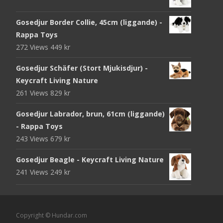
Gosedjur Border Collie, 45cm (liggande) -
Rappa Toys
272 Views
449
kr
Gosedjur Schäfer (Stort Mjukisdjur) -
Keycraft Living Nature
261 Views
829
kr
Gosedjur Labrador, brun, 61cm (liggande)
- Rappa Toys
243 Views
679
kr
Gosedjur Beagle - Keycraft Living Nature
241 Views
249
kr
Copyright © Hundar.com