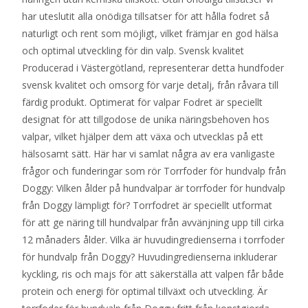
har uteslutit alla onödiga tillsatser för att hålla fodret så
naturligt och rent som möjligt, vilket främjar en god hälsa
och optimal utveckling för din valp. Svensk kvalitet
Producerad i Västergötland, representerar detta hundfoder
svensk kvalitet och omsorg för varje detalj, från råvara till
färdig produkt. Optimerat för valpar Fodret är speciellt
designat för att tillgodose de unika näringsbehoven hos
valpar, vilket hjälper dem att växa och utvecklas på ett
hälsosamt sätt. Här har vi samlat några av era vanligaste
frågor och funderingar som rör Torrfoder för hundvalp från
Doggy: Vilken ålder på hundvalpar är torrfoder för hundvalp
från Doggy lämpligt för? Torrfodret är speciellt utformat
för att ge näring till hundvalpar från avvänjning upp till cirka
12 månaders ålder. Vilka är huvudingredienserna i torrfoder
för hundvalp från Doggy? Huvudingredienserna inkluderar
kyckling, ris och majs för att säkerställa att valpen får både
protein och energi för optimal tillväxt och utveckling. Är