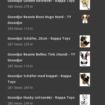
Gosedjur Golden Retriever - Rappa Toys
386 Views
279
kr
Gosedjur Beanie Boos Hugo Hund - TY
Gosedjur
294 Views
110
kr
Gosedjur Schäfer, 23cm - Rappa Toys
287 Views
239
kr
Gosedjur Beanie Bellies Tink (Hund) - TY
Gosedjur
285 Views
110
kr
Gosedjur Schäfer med koppel - Rappa
Toys
281 Views
269
kr
Gosedjur Husky (sittande) - Rappa Toys
280 Views
249
kr