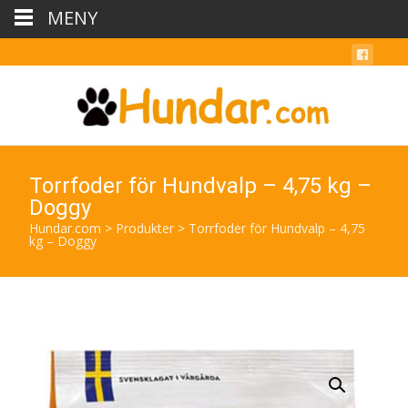
MENY
Torrfoder för Hundvalp – 4,75 kg –
Doggy
Hundar.com
>
Produkter
>
Torrfoder för Hundvalp – 4,75
kg – Doggy