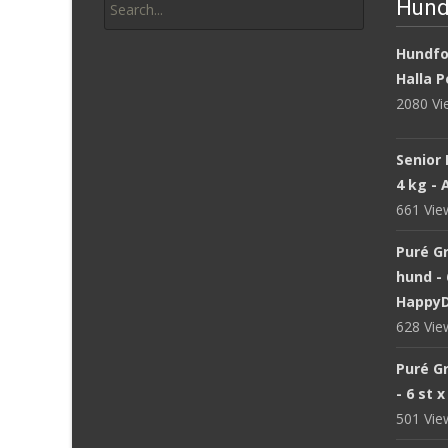
Hund
for:
Hundfod
Halla P
2080 V
Senior 
4 kg -
661 Vi
Puré Gr
hund - 
Happy
628 Vi
Puré Gr
- 6 st 
501 Vi