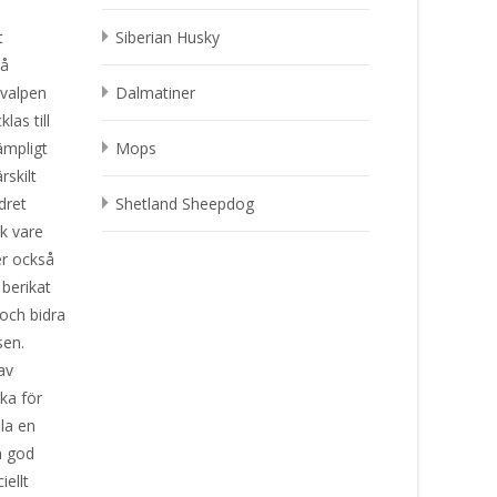
t
Siberian Husky
må
a valpen
Dalmatiner
las till
ämpligt
Mops
rskilt
dret
Shetland Sheepdog
ck vare
er också
berikat
och bidra
lsen.
av
ka för
lla en
n god
iellt