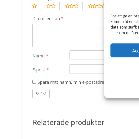
För att ge en br
Din recension
*
komma åt enhets
data som surfbe
eller om du åter
Ac
Namn
*
E-post
*
Spara mitt namn, min e-postadress och webbplats 
Relaterade produkter