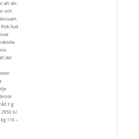
r att din
er och
 hälsosam
frisk hud
rsvar
baksida.
hov.
att det
n
rotein
ja
olja
n brosk
råd 3 g
 2950 IU
 kg 110 –