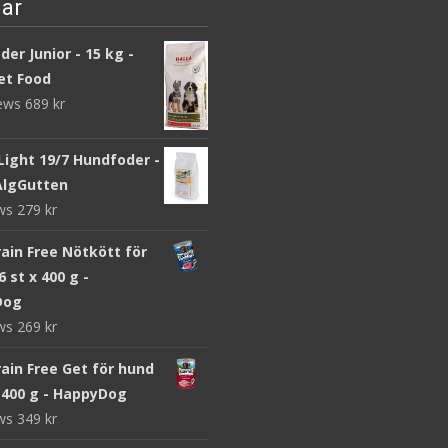
ar
er Junior - 15 kg -
et Food
iews
689
kr
Light 19/7 Hundfoder -
 AlgGutten
ews
279
kr
ain Free Nötkött för
6 st x 400 g -
Dog
ews
269
kr
ain Free Get för hund
x 400 g - HappyDog
ews
349
kr