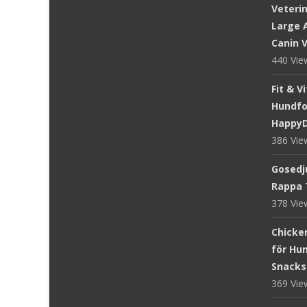
Veteri
Large A
Canin V
440 Vi
Fit & V
Hundfod
Happy
386 Vi
Gosedju
Rappa 
378 Vi
Chicke
för Hun
Snacks
369 Vi