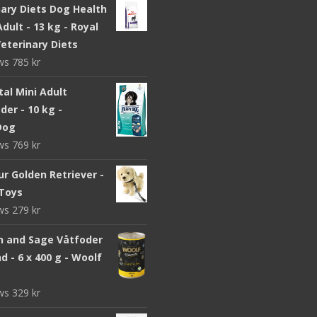
nary Diets Dog Health
dult - 13 kg - Royal
eterinary Diets
ews
785
kr
ital Mini Adult
er - 10 kg -
Dog
ews
769
kr
r Golden Retriever -
Toys
ews
279
kr
n and Sage Våtfoder
d - 6 x 400 g - Woolf
ews
329
kr