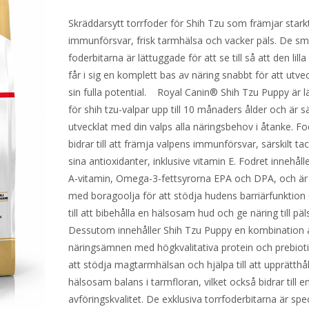
Skräddarsytt torrfoder för Shih Tzu som främjar stark
immunförsvar, frisk tarmhälsa och vacker päls. De s
foderbitarna är lättuggade för att se till så att den lill
får i sig en komplett bas av näring snabbt för att utveck
sin fulla potential. Royal Canin® Shih Tzu Puppy är l
för shih tzu-valpar upp till 10 månaders ålder och är sä
utvecklat med din valps alla näringsbehov i åtanke. Fo
bidrar till att främja valpens immunförsvar, särskilt ta
sina antioxidanter, inklusive vitamin E. Fodret innehåll
A-vitamin, Omega-3-fettsyrorna EPA och DPA, och är 
med boragoolja för att stödja hudens barriärfunktion 
till att bibehålla en hälsosam hud och ge näring till pä
Dessutom innehåller Shih Tzu Puppy en kombination 
näringsämnen med högkvalitativa protein och prebioti
att stödja magtarmhälsan och hjälpa till att upprätthå
hälsosam balans i tarmfloran, vilket också bidrar till e
avföringskvalitet. De exklusiva torrfoderbitarna är spec