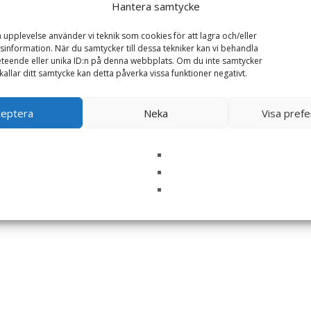
Hantera samtycke
a upplevelse använder vi teknik som cookies för att lagra och/eller
information. När du samtycker till dessa tekniker kan vi behandla
teende eller unika ID:n på denna webbplats. Om du inte samtycker
kallar ditt samtycke kan detta påverka vissa funktioner negativt.
ceptera
Neka
Visa pref
i denna webbläsare till nästa gång jag skriver en kommentar.