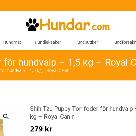
Hundmat
Hundleksaker
Hundbutiker
Hundförsäkr
 för hundvalp – 1,5 kg – Royal 
för hundvalp – 1,5 kg – Royal Canin
Shih Tzu Puppy Torrfoder för hundvalp 
kg – Royal Canin
279
kr