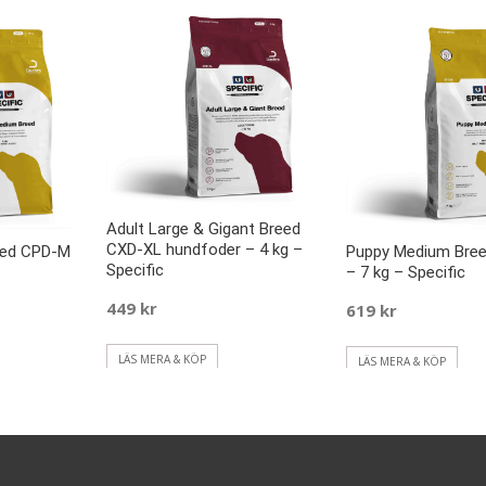
Adult Large & Gigant Breed
CXD-XL hundfoder – 4 kg –
eed CPD-M
Puppy Medium Bre
Specific
– 7 kg – Specific
449
kr
619
kr
LÄS MERA & KÖP
LÄS MERA & KÖP