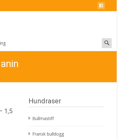
Search
ing
for:
Canin
Hundraser
– 1,5
Bullmastiff
Fransk bulldogg