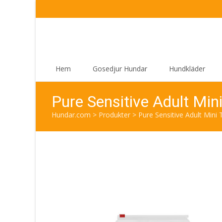
Skip
Hem
Gosedjur Hundar
Hundkläder
to
content
Pure Sensitive Adult Min
Hundar.com
>
Produkter
>
Pure Sensitive Adult Mini 