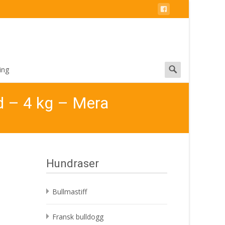
Search
ing
for:
nd – 4 kg – Mera
Hundraser
e
Bullmastiff
Fransk bulldogg