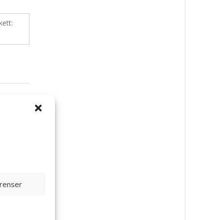
kett:
 4 kg
erenser