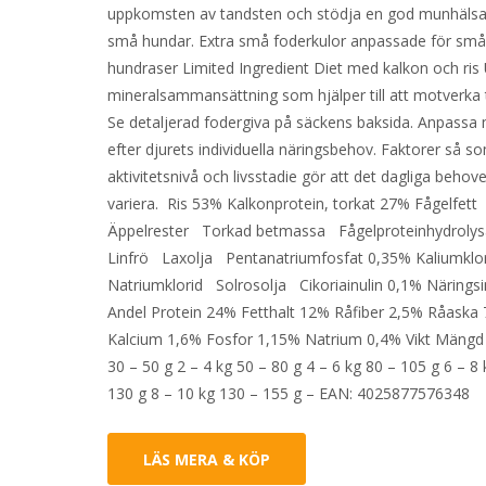
uppkomsten av tandsten och stödja en god munhäls
små hundar. Extra små foderkulor anpassade för sm
hundraser Limited Ingredient Diet med kalkon och ris 
mineralsammansättning som hjälper till att motverka
Se detaljerad fodergiva på säckens baksida. Anpass
efter djurets individuella näringsbehov. Faktorer så so
aktivitetsnivå och livsstadie gör att det dagliga behov
variera. Ris 53% Kalkonprotein, torkat 27% Fågelfet
Äppelrester Torkad betmassa Fågelproteinhydroly
Linfrö Laxolja Pentanatriumfosfat 0,35% Kaliumkl
Natriumklorid Solrosolja Cikoriainulin 0,1% Näringsi
Andel Protein 24% Fetthalt 12% Råfiber 2,5% Råaska
Kalcium 1,6% Fosfor 1,15% Natrium 0,4% Vikt Mängd 
30 – 50 g 2 – 4 kg 50 – 80 g 4 – 6 kg 80 – 105 g 6 – 8
130 g 8 – 10 kg 130 – 155 g – EAN: 4025877576348
LÄS MERA & KÖP