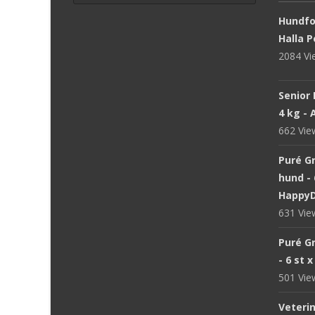
Hundfod
Halla P
2084 V
Senior 
4 kg -
662 Vi
Puré Gr
hund - 
Happy
631 Vi
Puré Gr
- 6 st 
501 Vi
Veteri