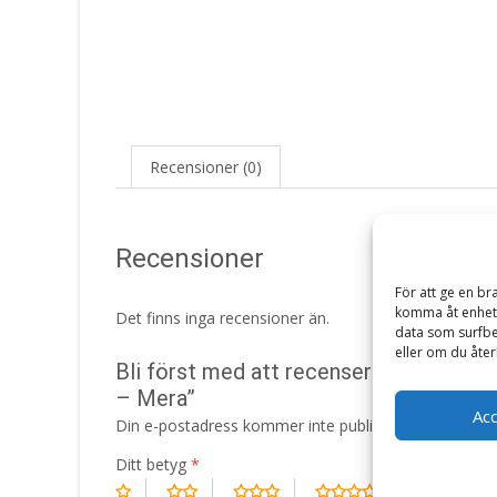
Recensioner (0)
Recensioner
För att ge en br
komma åt enhets
Det finns inga recensioner än.
data som surfbe
eller om du åter
Bli först med att recensera ”Pure Sensi
– Mera”
Ac
Din e-postadress kommer inte publiceras.
Obligatori
Ditt betyg
*