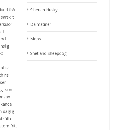
Hund från
Siberian Husky
särskilt
erkulor
Dalmatiner
ad
 och
Mops
nslig
kt
Shetland Sheepdog
d
alisk
h ris.
ser
digt som
Skonsam
makande
h daglig
tkälla
utom fritt