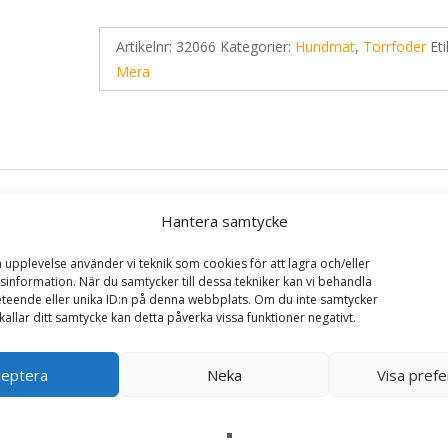
Artikelnr:
32066
Kategorier:
Hundmat
,
Torrfoder
Eti
Mera
Hantera samtycke
a upplevelse använder vi teknik som cookies för att lagra och/eller
information. När du samtycker till dessa tekniker kan vi behandla
teende eller unika ID:n på denna webbplats. Om du inte samtycker
kallar ditt samtycke kan detta påverka vissa funktioner negativt.
tive Adult Mini Turkey & Rice Torrfoder till Hund –
ceptera
Neka
Visa pref
ska fält är märkta
*