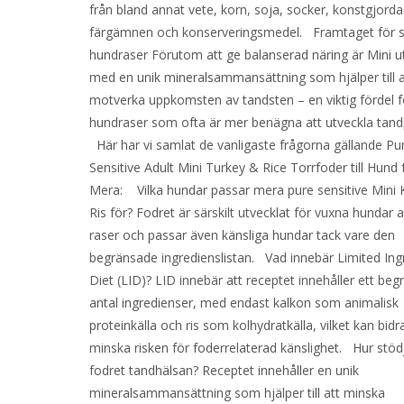
från bland annat vete, korn, soja, socker, konstgjorda
färgämnen och konserveringsmedel. Framtaget för
hundraser Förutom att ge balanserad näring är Mini u
med en unik mineralsammansättning som hjälper till a
motverka uppkomsten av tandsten – en viktig fördel 
hundraser som ofta är mer benägna att utveckla tan
Här har vi samlat de vanligaste frågorna gällande Pu
Sensitive Adult Mini Turkey & Rice Torrfoder till Hund 
Mera: Vilka hundar passar mera pure sensitive Mini 
Ris för? Fodret är särskilt utvecklat för vuxna hundar
raser och passar även känsliga hundar tack vare den
begränsade ingredienslistan. Vad innebär Limited Ing
Diet (LID)? LID innebär att receptet innehåller ett beg
antal ingredienser, med endast kalkon som animalisk
proteinkälla och ris som kolhydratkälla, vilket kan bidra 
minska risken för foderrelaterad känslighet. Hur stöd
fodret tandhälsan? Receptet innehåller en unik
mineralsammansättning som hjälper till att minska