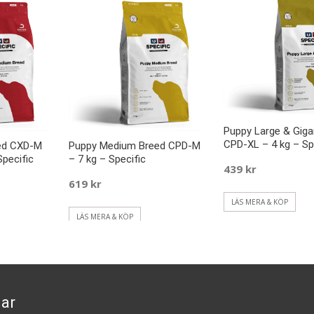
Puppy Large & Giga
CPD-XL – 4 kg – Sp
ed CXD-M
Puppy Medium Breed CPD-M
Specific
– 7 kg – Specific
439
kr
619
kr
LÄS MERA & KÖP
LÄS MERA & KÖP
ar