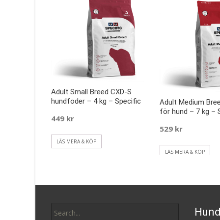
Adult Small Breed CXD-S
hundfoder – 4 kg – Specific
Adult Medium Bre
för hund – 7 kg – 
449
kr
529
kr
LÄS MERA & KÖP
LÄS MERA & KÖP
Search
Hund
for: