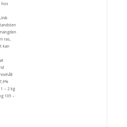
a hos
å
Unik
 tandsten
a mängden
m ras,
et kan
t
sat
orid
nnehåll
 7,9%
1 – 2 kg
 kg 105 –