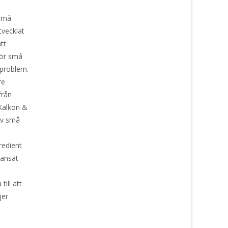
 små
tvecklat
tt
för små
dproblem.
re
från
Kalkon &
 av små
redient
ränsat
till att
jer