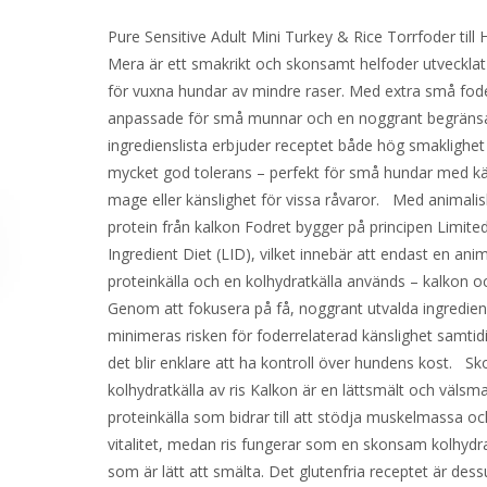
Pure Sensitive Adult Mini Turkey & Rice Torrfoder till 
Mera är ett smakrikt och skonsamt helfoder utvecklat 
för vuxna hundar av mindre raser. Med extra små fod
anpassade för små munnar och en noggrant begräns
ingredienslista erbjuder receptet både hög smaklighet
mycket god tolerans – perfekt för små hundar med kä
mage eller känslighet för vissa råvaror. Med animalis
protein från kalkon Fodret bygger på principen Limite
Ingredient Diet (LID), vilket innebär att endast en anim
proteinkälla och en kolhydratkälla används – kalkon oc
Genom att fokusera på få, noggrant utvalda ingredien
minimeras risken för foderrelaterad känslighet samti
det blir enklare att ha kontroll över hundens kost. 
kolhydratkälla av ris Kalkon är en lättsmält och väls
proteinkälla som bidrar till att stödja muskelmassa oc
vitalitet, medan ris fungerar som en skonsam kolhydra
som är lätt att smälta. Det glutenfria receptet är dess