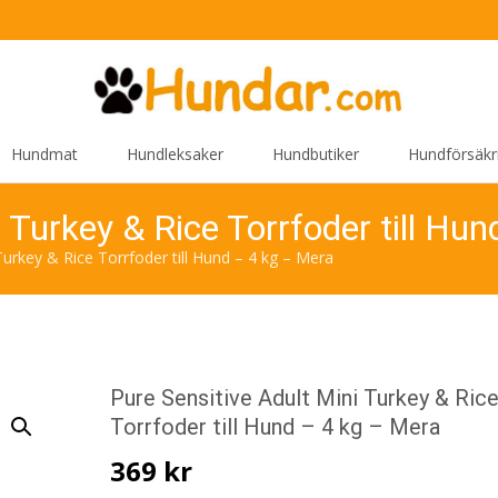
Hundmat
Hundleksaker
Hundbutiker
Hundförsäkr
i Turkey & Rice Torrfoder till Hu
Turkey & Rice Torrfoder till Hund – 4 kg – Mera
Pure Sensitive Adult Mini Turkey & Ric
Torrfoder till Hund – 4 kg – Mera
369
kr