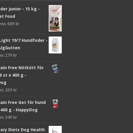
er Junior - 15 kg -
et Food
iews
689
kr
Light 19/7 Hundfoder -
 AlgGutten
ews
279
kr
ain Free Nötkött för
6 st x 400 g -
Dog
ews
269
kr
ain Free Get för hund
x 400 g - HappyDog
ews
349
kr
nary Diets Dog Health