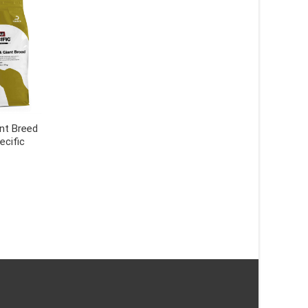
Adult All Breed CXW
hundfoder – 6 x 300
Specific
nt Breed
ecific
Puppy Small Breed CPD-S –
189
kr
7 kg – Specific
LÄS MERA & KÖP
549
kr
LÄS MERA & KÖP