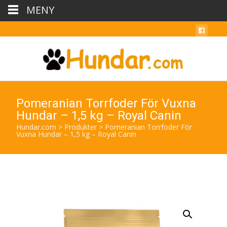
MENY
Pomeranian Torrfoder För Vuxna
Hundar – 1,5 kg – Royal Canin
Hundar.com
>
Produkter
>
Pomeranian Torrfoder För
Vuxna Hundar – 1,5 kg – Royal Canin