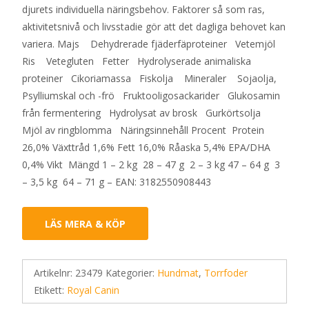
djurets individuella näringsbehov. Faktorer så som ras,
aktivitetsnivå och livsstadie gör att det dagliga behovet kan
variera. Majs Dehydrerade fjäderfäproteiner Vetemjöl
Ris Vetegluten Fetter Hydrolyserade animaliska
proteiner Cikoriamassa Fiskolja Mineraler Sojaolja,
Psylliumskal och -frö Fruktooligosackarider Glukosamin
från fermentering Hydrolysat av brosk Gurkörtsolja
Mjöl av ringblomma Näringsinnehåll Procent Protein
26,0% Växttråd 1,6% Fett 16,0% Råaska 5,4% EPA/DHA
0,4% Vikt Mängd 1 – 2 kg 28 – 47 g 2 – 3 kg 47 – 64 g 3
– 3,5 kg 64 – 71 g – EAN: 3182550908443
LÄS MERA & KÖP
Artikelnr:
23479
Kategorier:
Hundmat
,
Torrfoder
Etikett:
Royal Canin