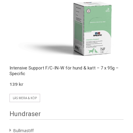
Intensive Support F/C-IN-W för hund & katt – 7 x 95g –
Specific
139
kr
LÄS MERA & KÖP
Hundraser
Bullmastiff