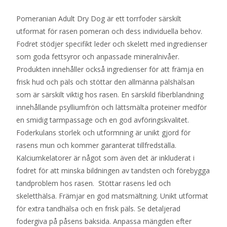
Pomeranian Adult Dry Dog är ett torrfoder särskilt
utformat för rasen pomeran och dess individuella behov.
Fodret stödjer specifikt leder och skelett med ingredienser
som goda fettsyror och anpassade mineralnivåer.
Produkten innehåller också ingredienser för att främja en
frisk hud och päls och stöttar den allmänna pälshälsan
som är särskilt viktig hos rasen. En särskild fiberblandning
innehållande psylliumfrön och lättsmälta proteiner medför
en smidig tarmpassage och en god avföringskvalitet.
Foderkulans storlek och utformning är unikt gjord för
rasens mun och kommer garanterat tillfredställa.
Kalciumkelatorer är något som även det är inkluderat i
fodret för att minska bildningen av tandsten och förebygga
tandproblem hos rasen. Stöttar rasens led och
skeletthälsa. Främjar en god matsmältning. Unikt utformat
för extra tandhälsa och en frisk päls. Se detaljerad
fodergiva på påsens baksida. Anpassa mängden efter