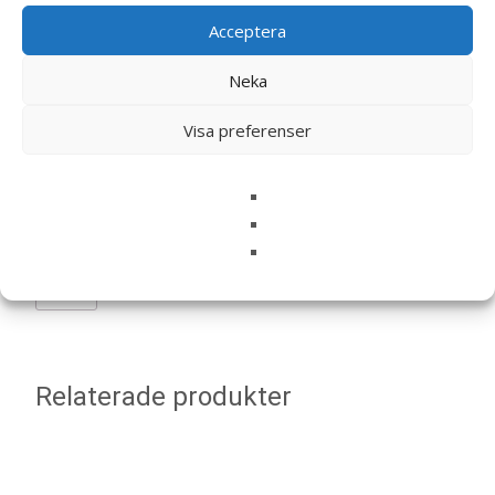
Acceptera
Neka
Namn
*
Visa preferenser
E-post
*
Spara mitt namn, min e-postadress och webbplats i
denna webbläsare till nästa gång jag skriver en
kommentar.
Relaterade produkter