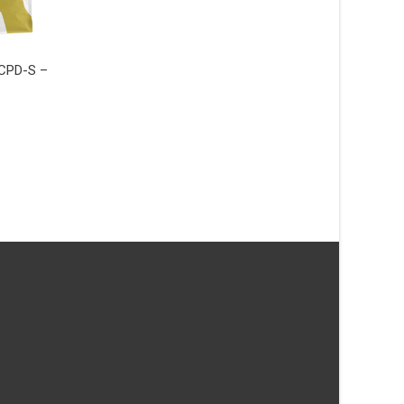
 CPD-S –
Joint Support CJD
Endocrine Support 
hundfoder – 2 kg – Specific
hundfoder – 12 kg –
Specific
279
kr
1089
kr
LÄS MERA & KÖP
LÄS MERA & KÖP