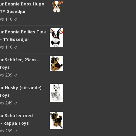
ur Beanie Boos Hugo
 TY Gosedjur
ews
110
kr
r Beanie Bellies Tink
- TY Gosedjur
ews
110
kr
ur Schäfer, 23cm -
Toys
ews
239
kr
r Husky (sittande) -
Toys
ews
249
kr
ur Schäfer med
 - Rappa Toys
ews
269
kr