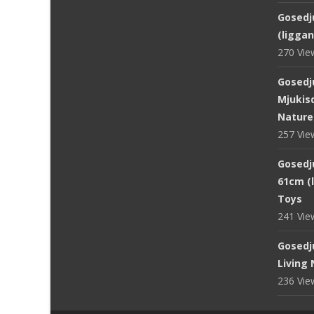
Gosedju
(ligga
270 Vi
Gosedj
Mjukisd
Nature
257 Vi
Gosedju
61cm (
Toys
241 Vi
Gosedj
Living
236 Vi