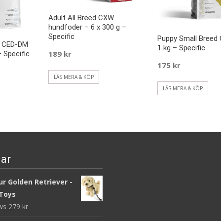
Adult All Breed CXW
hundfoder – 6 x 300 g –
Specific
Puppy Small Breed
t CED-DM
1 kg – Specific
189
kr
 Specific
175
kr
LÄS MERA & KÖP
LÄS MERA & KÖP
ar
r Golden Retriever -
Toys
ews
279
kr