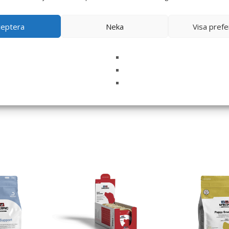
ceptera
Neka
Visa pref
i denna webbläsare till nästa gång jag skriver en kommentar.