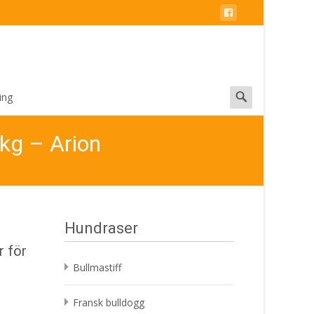
Search
ing
for:
 kg – Arion
Hundraser
r för
Bullmastiff
Fransk bulldogg