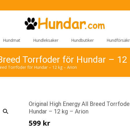
Hundmat
Hundleksaker
Hundbutiker
Hundförsäkr
 Breed Torrfoder för Hundar – 12
reed Torrfoder för Hundar – 12 kg – Arion
Original High Energy All Breed Torrfode
Hundar – 12 kg – Arion
599
kr