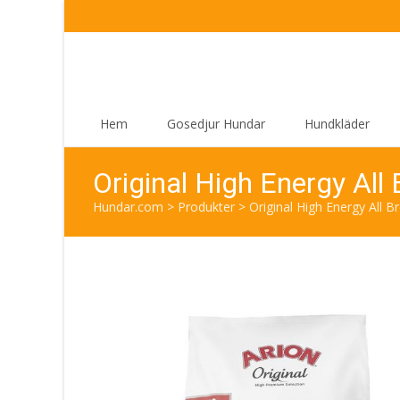
Skip
Hem
Gosedjur Hundar
Hundkläder
to
content
Original High Energy All
Hundar.com
>
Produkter
>
Original High Energy All B