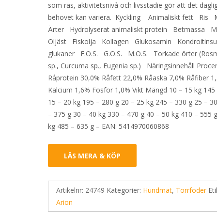
som ras, aktivitetsnivå och livsstadie gör att det dagli
behovet kan variera. Kyckling Animaliskt fett Ris
Ärter Hydrolyserat animaliskt protein Betmassa M
Öljäst Fiskolja Kollagen Glukosamin Kondroitinsu
glukaner F.O.S. G.O.S. M.O.S. Torkade örter (Ros
sp., Curcuma sp., Eugenia sp.) Näringsinnehåll Proce
Råprotein 30,0% Råfett 22,0% Råaska 7,0% Råfiber 1
Kalcium 1,6% Fosfor 1,0% Vikt Mängd 10 – 15 kg 145
15 – 20 kg 195 – 280 g 20 – 25 kg 245 – 330 g 25 – 3
– 375 g 30 – 40 kg 330 – 470 g 40 – 50 kg 410 – 555 
kg 485 – 635 g – EAN: 5414970060868
LÄS MERA & KÖP
Artikelnr:
24749
Kategorier:
Hundmat
,
Torrfoder
Eti
Arion