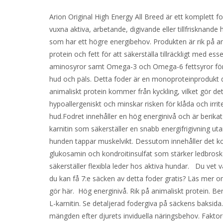
Arion Original High Energy All Breed är ett komplett fo
vuxna aktiva, arbetande, digivande eller tillfrisknande
som har ett högre energibehov. Produkten är rik på an
protein och fett för att säkerställa tillräckligt med esse
aminosyror samt Omega-3 och Omega-6 fettsyror för 
hud och päls. Detta foder är en monoproteinprodukt d
animaliskt protein kommer från kyckling, vilket gör de
hypoallergeniskt och minskar risken för klåda och irrit
hud.Fodret innehåller en hög energinivå och är berika
karnitin som säkerställer en snabb energifrigivning uta
hunden tappar muskelvikt. Dessutom innehåller det ko
glukosamin och kondroitinsulfat som stärker ledbrosk
säkerställer flexibla leder hos aktiva hundar. Du vet v
du kan få 7:e säcken av detta foder gratis? Läs mer 
gör här. Hög energinivå. Rik på animaliskt protein. Be
L-karnitin. Se detaljerad fodergiva på säckens baksid
mängden efter djurets inviduella näringsbehov. Faktor