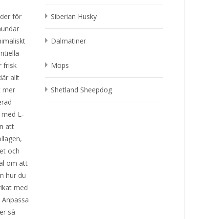
der för
Siberian Husky
 hundar
imaliskt
Dalmatiner
ntiella
frisk
Mops
är allt
t mer
Shetland Sheepdog
erad
t med L-
n att
llagen,
et och
äl om att
om hur du
rikat med
a. Anpassa
er så