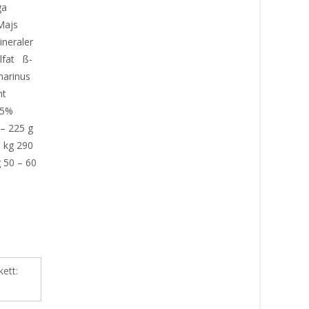
ga
 Majs
ineraler
lfat ß-
marinus
nt
,5%
 – 225 g
0 kg 290
g 50 – 60
kett: