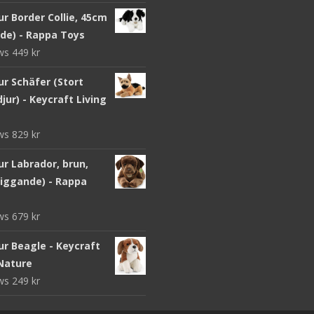
r Border Collie, 45cm
nde) - Rappa Toys
ews
449
kr
ur Schäfer (Stort
jur) - Keycraft Living
ews
829
kr
r Labrador, brun,
liggande) - Rappa
ews
679
kr
ur Beagle - Keycraft
 Nature
ews
249
kr