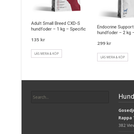
Adult Small Breed CXD-S
Endocrine Suppor
hundfoder – 1 kg – Specific
hundfoder – 2 kg –
135
kr
299
kr
LÄS MERA & KÖP
LÄS MERA & KÖP
Search
Hund
for:
Gosedju
Rappa 
382 Vi