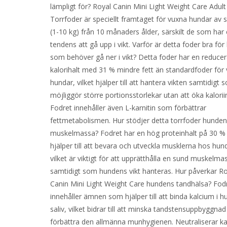
lämpligt för? Royal Canin Mini Light Weight Care Adult
Torrfoder är speciellt framtaget för vuxna hundar av 
(1-10 kg) från 10 månaders ålder, särskilt de som har
tendens att gå upp i vikt. Varför är detta foder bra fö
som behöver gå ner i vikt? Detta foder har en reduce
kalorihalt med 31 % mindre fett än standardfoder för
hundar, vilket hjälper till att hantera vikten samtidigt
möjliggör större portionsstorlekar utan att öka kalorii
Fodret innehåller även L-karnitin som förbättrar
fettmetabolismen. Hur stödjer detta torrfoder hunde
muskelmassa? Fodret har en hög proteinhalt på 30 
hjälper till att bevara och utveckla musklerna hos hun
vilket är viktigt för att upprätthålla en sund muskelma
samtidigt som hundens vikt hanteras. Hur påverkar Ro
Canin Mini Light Weight Care hundens tandhälsa? Fod
innehåller ämnen som hjälper till att binda kalcium i 
saliv, vilket bidrar till att minska tandstensuppbyggna
förbättra den allmänna munhygienen. Neutraliserar ka