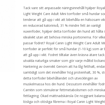
Tack vare sitt anpassade näringsinnehåll hjälper Roya
Light Weight Care Adult Mini torrfoder små hundar s
tenderar att gå upp i vikt att bibehålla en hälsosam vi
en reducerad kalorinivå, 31 % mindre fett än vanligt
vuxenfoder, hjälper detta torrfoder din hund att hålla 
idealvikt utan att behöva minska portionerna. För vilk
passar fodret? Royal Canin Light Weight Care Adult Mi
torrfoder är perfekt för små hundar (1-10 kg) som är
att gå upp i vikt. Fodret tilltalar även kräsna ätare tack
utvalda naturliga smaker som gör varje måltid lockan
Hantering av övervikt Genom att ha låg fetthalt, enda
samtidigt som det innehåller hög proteinhalt, 30 %, st
detta torrfoder bibehållandet och utvecklingen av
muskelmassa hos din hund. Dessutom innehåller fodr
Carnitin som stimulerar fettmetabolismen och minska
fettlagring. Ökad mättnadskänsla De noggrant balans
lösliga och olösliga fibrerna i Royal Canin Light Weigh