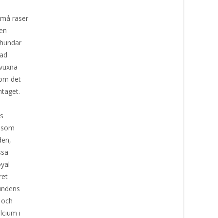
små raser
 en
r hundar
rad
 vuxna
 som det
ntaget.
ns
% som
den,
ssa
yal
ret
hundens
d och
lcium i