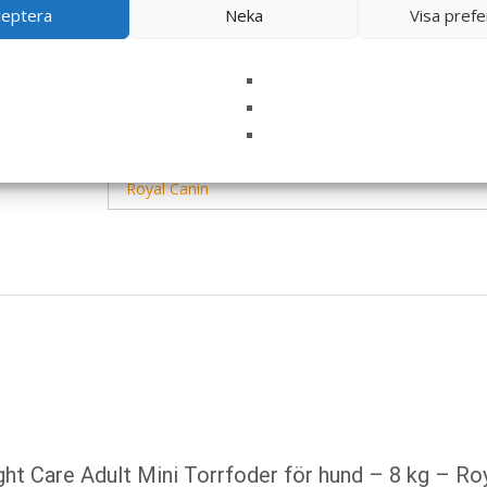
ceptera
Neka
Visa pref
– 10 kg 144 – 156 g – EAN: 3182550716918
LÄS MERA & KÖP
Artikelnr:
4609
Kategorier:
Hundmat
,
Torrfoder
Etik
Royal Canin
ght Care Adult Mini Torrfoder för hund – 8 kg – Ro