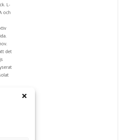
k. L-
HA och
ktiv
ida.
hov.
att det
ajs
yserat
isolat
arider
nehåll
a 5 g
 kg 47 –
– 106 g 6
– 144 g 9