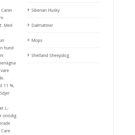
l Canin
Siberian Husky
om
kt. Med
Dalmatiner
sin
Mops
en hund
ni
Shetland Sheepdog
 benägna
 vare
de.
st 11 %,
ödjer
et L-
r onödig
erade
t Care