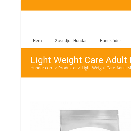
Skip
Hem
Gosedjur Hundar
Hundkläder
to
content
Light Weight Care Adult 
Hundar.com
>
Produkter
>
Light Weight Care Adult M