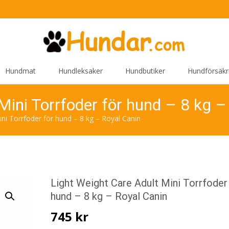
Hundmat
Hundleksaker
Hundbutiker
Hundförsäkr
Mini Torrfoder för hund – 8 kg –
ini Torrfoder för hund – 8 kg – Royal Canin
Light Weight Care Adult Mini Torrfoder
hund – 8 kg – Royal Canin
745
kr