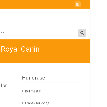
Search
ing
for:
 Royal Canin
Hundraser
 för
Bullmastiff
Fransk bulldogg