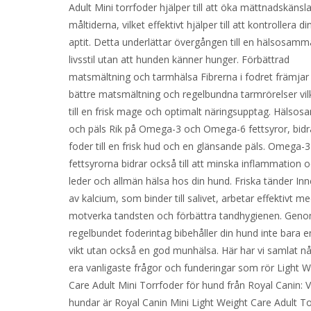
Adult Mini torrfoder hjälper till att öka mättnadskänsl
måltiderna, vilket effektivt hjälper till att kontrollera d
aptit. Detta underlättar övergången till en hälsosamm
livsstil utan att hunden känner hunger. Förbättrad
matsmältning och tarmhälsa Fibrerna i fodret främjar
bättre matsmältning och regelbundna tarmrörelser vilk
till en frisk mage och optimalt näringsupptag. Hälsos
och päls Rik på Omega-3 och Omega-6 fettsyror, bidr
foder till en frisk hud och en glänsande päls. Omega-3
fettsyrorna bidrar också till att minska inflammation 
leder och allmän hälsa hos din hund. Friska tänder Inn
av kalcium, som binder till salivet, arbetar effektivt me
motverka tandsten och förbättra tandhygienen. Gen
regelbundet foderintag bibehåller din hund inte bara 
vikt utan också en god munhälsa. Här har vi samlat n
era vanligaste frågor och funderingar som rör Light W
Care Adult Mini Torrfoder för hund från Royal Canin: V
hundar är Royal Canin Mini Light Weight Care Adult T