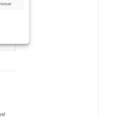
erenser
ett:
yal