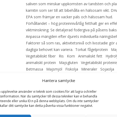
saliven som minskar uppkomsten av tandsten och plac
karnitin som ser till att bibehålla en hälsosam vikt. D
EPA som främjar en vacker päls och hälsosam hud.
Förhållandet – hög proteinnivå/låg fetthalt ger en effe
viktminskning. Se detaljerad fodergiva på påsens baks
Anpassa mängden efter djurets individuella näringsbe
Faktorer så som ras, aktivitetsnivå och livsstadie gör 
dagliga behovet kan variera. Torkat fågelprotein M
Vegetabiliskt fiber Ris Korn Animaliskt fett Hydrol
animaliskt protein Majsgluten Vegetabiliskt protein
Betmassa Majsmjöl Fiskolja Mineraler Sojaolja
Cellulosapulver Jäst Psylliumfrön Frukto-oligosack
Hantera samtycke
Fettsyrasalter Boragoolja Tagetesextrakt
Skaldjurshydrolysat Hydrolysat från brosk Näringsin
a upplevelse använder vi teknik som cookies för att lagra och/eller
Per 100 g Protein 30 g Fett 11 g Växttråd 8,6 g Råask
information. När du samtycker till dessa tekniker kan vi behandla
teende eller unika ID:n på denna webbplats. Om du inte samtycker
Vitamin A 2200 IU Vitamin D3 100 IU Vikt Mängd 2 – 3
kallar ditt samtycke kan detta påverka vissa funktioner negativt.
63 g 3 – 4 kg 63 – 79 g 4 – 5 kg 79 – 93 g 5 – 6 kg 93 
– 7 kg 106 – 119 g 7 – 8 kg 109 – 132 g 8 – 9 kg 132 