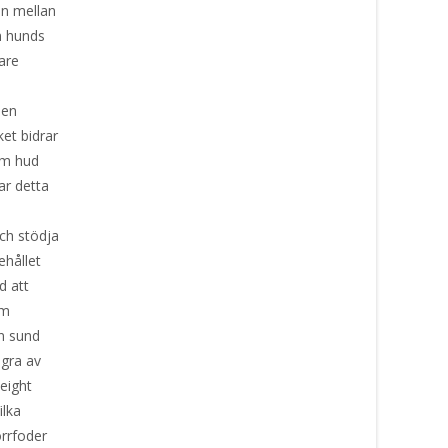
an mellan
in hunds
are
 en
et bidrar
am hud
ar detta
och stödja
ehållet
d att
om
en sund
ågra av
eight
ilka
orrfoder