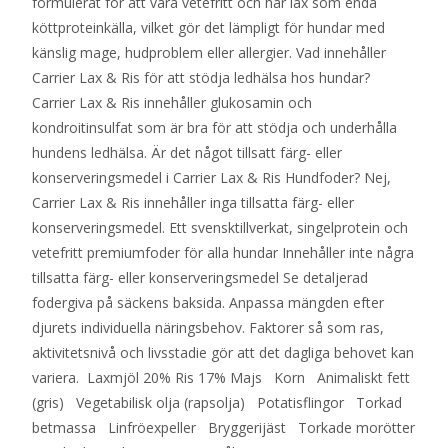
formulerat för att vara vetefritt och har lax som enda
köttproteinkälla, vilket gör det lämpligt för hundar med
känslig mage, hudproblem eller allergier. Vad innehåller
Carrier Lax & Ris för att stödja ledhälsa hos hundar?
Carrier Lax & Ris innehåller glukosamin och
kondroitinsulfat som är bra för att stödja och underhålla
hundens ledhälsa. Är det något tillsatt färg- eller
konserveringsmedel i Carrier Lax & Ris Hundfoder? Nej,
Carrier Lax & Ris innehåller inga tillsatta färg- eller
konserveringsmedel. Ett svensktillverkat, singelprotein och
vetefritt premiumfoder för alla hundar Innehåller inte några
tillsatta färg- eller konserveringsmedel Se detaljerad
fodergiva på säckens baksida. Anpassa mängden efter
djurets individuella näringsbehov. Faktorer så som ras,
aktivitetsnivå och livsstadie gör att det dagliga behovet kan
variera. Laxmjöl 20% Ris 17% Majs Korn Animaliskt fett
(gris) Vegetabilisk olja (rapsolja) Potatisflingor Torkad
betmassa Linfröexpeller Bryggerijäst Torkade morötter