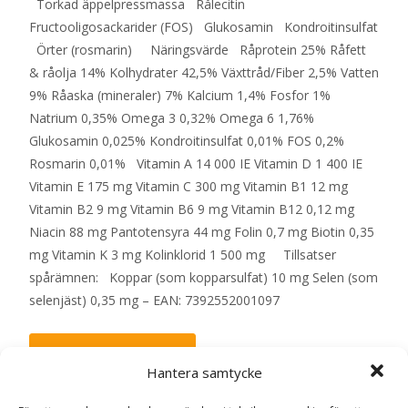
Torkad äppelpressmassa Rålecitin
Fructooligosackarider (FOS) Glukosamin Kondroitinsulfat
Örter (rosmarin) Näringsvärde Råprotein 25% Råfett
& råolja 14% Kolhydrater 42,5% Växttråd/Fiber 2,5% Vatten
9% Råaska (mineraler) 7% Kalcium 1,4% Fosfor 1%
Natrium 0,35% Omega 3 0,32% Omega 6 1,76%
Glukosamin 0,025% Kondroitinsulfat 0,01% FOS 0,2%
Rosmarin 0,01% Vitamin A 14 000 IE Vitamin D 1 400 IE
Vitamin E 175 mg Vitamin C 300 mg Vitamin B1 12 mg
Vitamin B2 9 mg Vitamin B6 9 mg Vitamin B12 0,12 mg
Niacin 88 mg Pantotensyra 44 mg Folin 0,7 mg Biotin 0,35
mg Vitamin K 3 mg Kolinklorid 1 500 mg Tillsatser
spårämnen: Koppar (som kopparsulfat) 10 mg Selen (som
selenjäst) 0,35 mg – EAN: 7392552001097
LÄS MERA & KÖP
Hantera samtycke