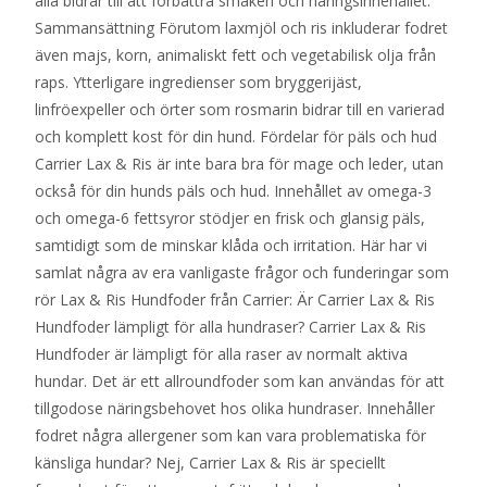
alla bidrar till att förbättra smaken och näringsinnehållet.
Sammansättning Förutom laxmjöl och ris inkluderar fodret
även majs, korn, animaliskt fett och vegetabilisk olja från
raps. Ytterligare ingredienser som bryggerijäst,
linfröexpeller och örter som rosmarin bidrar till en varierad
och komplett kost för din hund. Fördelar för päls och hud
Carrier Lax & Ris är inte bara bra för mage och leder, utan
också för din hunds päls och hud. Innehållet av omega-3
och omega-6 fettsyror stödjer en frisk och glansig päls,
samtidigt som de minskar klåda och irritation. Här har vi
samlat några av era vanligaste frågor och funderingar som
rör Lax & Ris Hundfoder från Carrier: Är Carrier Lax & Ris
Hundfoder lämpligt för alla hundraser? Carrier Lax & Ris
Hundfoder är lämpligt för alla raser av normalt aktiva
hundar. Det är ett allroundfoder som kan användas för att
tillgodose näringsbehovet hos olika hundraser. Innehåller
fodret några allergener som kan vara problematiska för
känsliga hundar? Nej, Carrier Lax & Ris är speciellt