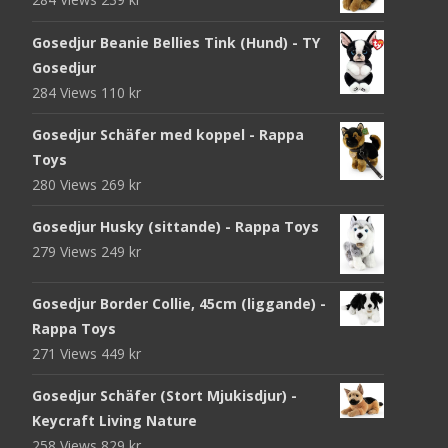
Gosedjur Beanie Bellies Tink (Hund) - TY
Gosedjur
284 Views
110
kr
Gosedjur Schäfer med koppel - Rappa
Toys
280 Views
269
kr
Gosedjur Husky (sittande) - Rappa Toys
279 Views
249
kr
Gosedjur Border Collie, 45cm (liggande) -
Rappa Toys
271 Views
449
kr
Gosedjur Schäfer (Stort Mjukisdjur) -
Keycraft Living Nature
258 Views
829
kr