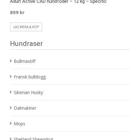
Adult Active CAD hundfoder – 12 kg – Specific
809
kr
LÄS MERA & KÖP
Hundraser
Bullmastiff
Fransk bulldogg
Siberian Husky
Dalmatiner
Mops
Shetland Sheepdog