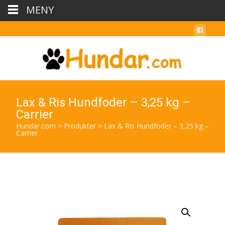
MENY
Lax & Ris Hundfoder – 3,25 kg –
Carrier
Hundar.com
>
Produkter
>
Lax & Ris Hundfoder – 3,25 kg –
Carrier