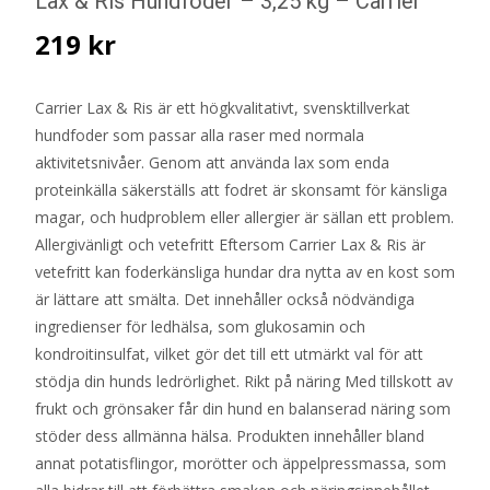
Lax & Ris Hundfoder – 3,25 kg – Carrier
219
kr
Carrier Lax & Ris är ett högkvalitativt, svensktillverkat
hundfoder som passar alla raser med normala
aktivitetsnivåer. Genom att använda lax som enda
proteinkälla säkerställs att fodret är skonsamt för känsliga
magar, och hudproblem eller allergier är sällan ett problem.
Allergivänligt och vetefritt Eftersom Carrier Lax & Ris är
vetefritt kan foderkänsliga hundar dra nytta av en kost som
är lättare att smälta. Det innehåller också nödvändiga
ingredienser för ledhälsa, som glukosamin och
kondroitinsulfat, vilket gör det till ett utmärkt val för att
stödja din hunds ledrörlighet. Rikt på näring Med tillskott av
frukt och grönsaker får din hund en balanserad näring som
stöder dess allmänna hälsa. Produkten innehåller bland
annat potatisflingor, morötter och äppelpressmassa, som