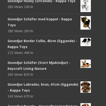
Gosedjur Husky (sittande) - Rappa Toys
280 Views
249
kr
Gosedjur Schäfer med koppel - Rappa
Toys
280 Views
269
kr
Gosedjur Border Collie, 45cm (liggande) -
Rappa Toys
272 Views
449
kr
Gosedjur Schäfer (Stort Mjukisdjur) -
Keycraft Living Nature
260 Views
829
kr
Gosedjur Labrador, brun, 61cm (liggande)
- Rappa Toys
243 Views
679
kr