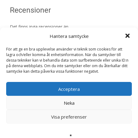
Recensioner
Det finns inga recensioner än.
Hantera samtycke
Bli först med att recensera ”Giant Starter
Adult Torrfoder för hund – 15 kg – Royal
För att ge en bra upplevelse använder vi teknik som cookies för att
lagra och/eller komma åt enhetsinformation. När du samtycker till
Canin”
dessa tekniker kan vi behandla data som surfbeteende eller unika ID:n
Din e-postadress kommer inte publiceras.
Obligatoriska fält
på denna webbplats. Om du inte samtycker eller om du återkallar ditt
är märkta
*
samtycke kan detta påverka vissa funktioner negativt.
Ditt betyg
*
Acceptera
Din recension
*
Neka
Visa preferenser