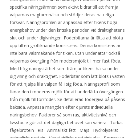
specifika näringsämnen som aktivt bidrar till att främja
valparnas magtarmhälsa och stödjer deras naturliga
försvar. Näringsprofilen är anpassad efter tikens höga
energibehov under den kritiska perioden vid dräktighetens
slut och under digivningen. Foderbitarna är lätta att blöta
upp till en grötliknande konsistens. Denna konsistens är
inte bara välsmakande för tiken, utan underlättar också
valparnas övergång från modersmjölk till mer fast föda.
Med hög näringstäthet som främjar tikens hälsa under
digivning och dräktighet. Foderbitar som lätt blöts i vatten
för att hjälpa lilla valpen få i sig föda. Näringsprofil som
liknar den i moderns mjölk för att underlätta övergången
från mjölk till torrfoder. Se detaljerad fodergiva på påsens
baksida. Anpassa mängden efter djurets individuella
näringsbehov. Faktorer så som ras, aktivitetsnivå och
livsstadie gör att det dagliga behovet kan variera. Torkat
fågelprotein Ris Animaliskt fett Majs Hydrolyserat
animaliskt protein Vegetabiliskt proteinisolat Betmassa