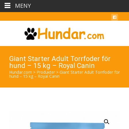
MENY
Giant Starter Adult Torrfoder för
hund – 15 kg – Royal Canin
Hundar.com
>
Produkter
>
Giant Starter Adult Torrfoder för
hund – 15 kg – Royal Canin