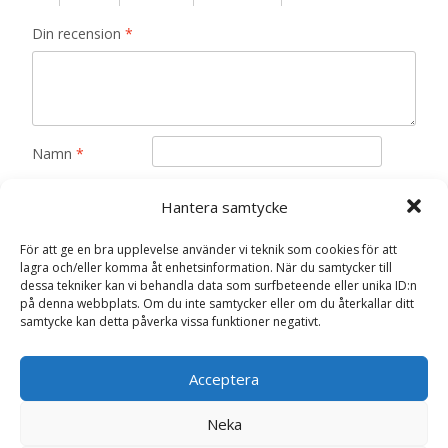
Din recension
*
Namn
*
E-post
*
Hantera samtycke
Spara mitt namn, min e-postadress och webbplats i
För att ge en bra upplevelse använder vi teknik som cookies för att
denna webbläsare till nästa gång jag skriver en
lagra och/eller komma åt enhetsinformation. När du samtycker till
dessa tekniker kan vi behandla data som surfbeteende eller unika ID:n
kommentar.
på denna webbplats. Om du inte samtycker eller om du återkallar ditt
samtycke kan detta påverka vissa funktioner negativt.
Acceptera
Relaterade produkter
Neka