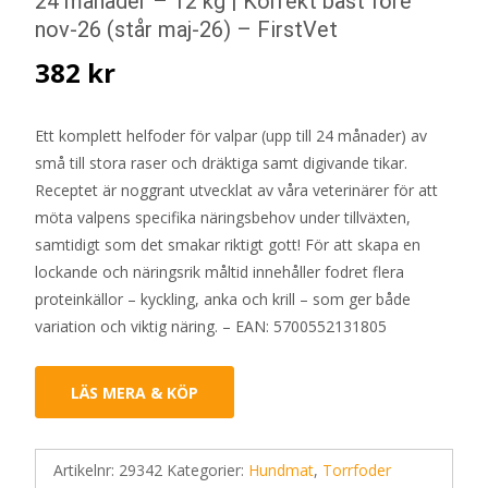
24 månader – 12 kg | Korrekt bäst före
nov-26 (står maj-26) – FirstVet
382
kr
Ett komplett helfoder för valpar (upp till 24 månader) av
små till stora raser och dräktiga samt digivande tikar.
Receptet är noggrant utvecklat av våra veterinärer för att
möta valpens specifika näringsbehov under tillväxten,
samtidigt som det smakar riktigt gott! För att skapa en
lockande och näringsrik måltid innehåller fodret flera
proteinkällor – kyckling, anka och krill – som ger både
variation och viktig näring. – EAN: 5700552131805
LÄS MERA & KÖP
Artikelnr:
29342
Kategorier:
Hundmat
,
Torrfoder