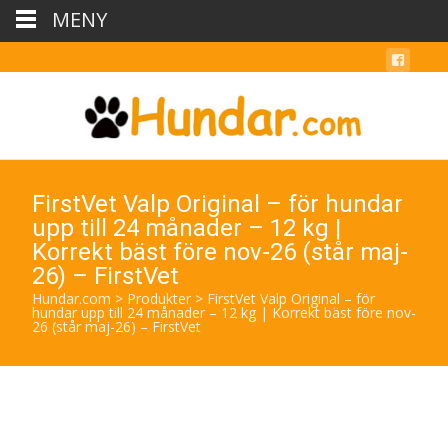
MENY
FirstVet Valp Original – för hundar
upp till 24 månader – 12 kg |
Korrekt bäst före nov-26 (står maj-
26) – FirstVet
Hundar.com
>
Produkter
>
FirstVet Valp Original – för
hundar upp till 24 månader – 12 kg | Korrekt bäst före nov-
26 (står maj-26) – FirstVet