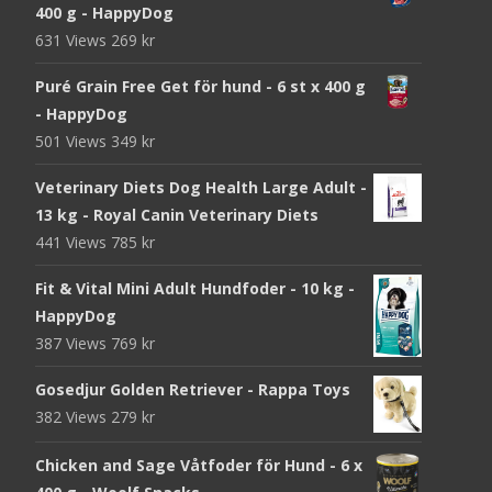
400 g - HappyDog
631 Views
269
kr
Puré Grain Free Get för hund - 6 st x 400 g
- HappyDog
501 Views
349
kr
Veterinary Diets Dog Health Large Adult -
13 kg - Royal Canin Veterinary Diets
441 Views
785
kr
Fit & Vital Mini Adult Hundfoder - 10 kg -
HappyDog
387 Views
769
kr
Gosedjur Golden Retriever - Rappa Toys
382 Views
279
kr
Chicken and Sage Våtfoder för Hund - 6 x