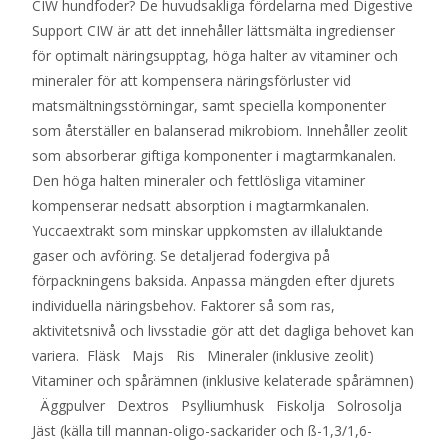
CIW hundfoder? De huvudsakliga fördelarna med Digestive
Support CIW är att det innehåller lättsmälta ingredienser
för optimalt näringsupptag, höga halter av vitaminer och
mineraler för att kompensera näringsförluster vid
matsmältningsstörningar, samt speciella komponenter
som återställer en balanserad mikrobiom. Innehåller zeolit
som absorberar giftiga komponenter i magtarmkanalen.
Den höga halten mineraler och fettlösliga vitaminer
kompenserar nedsatt absorption i magtarmkanalen.
Yuccaextrakt som minskar uppkomsten av illaluktande
gaser och avföring. Se detaljerad fodergiva på
förpackningens baksida. Anpassa mängden efter djurets
individuella näringsbehov. Faktorer så som ras,
aktivitetsnivå och livsstadie gör att det dagliga behovet kan
variera. Fläsk Majs Ris Mineraler (inklusive zeolit)
Vitaminer och spårämnen (inklusive kelaterade spårämnen)
Äggpulver Dextros Psylliumhusk Fiskolja Solrosolja
Jäst (källa till mannan-oligo-sackarider och ß-1,3/1,6-