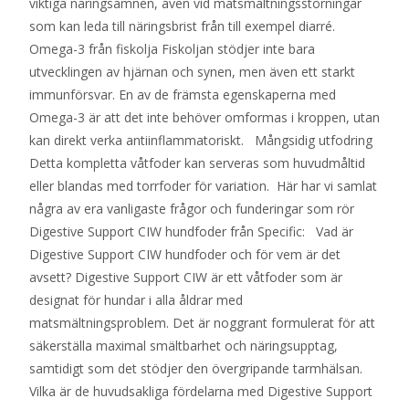
viktiga näringsämnen, även vid matsmältningsstörningar
som kan leda till näringsbrist från till exempel diarré.
Omega-3 från fiskolja Fiskoljan stödjer inte bara
utvecklingen av hjärnan och synen, men även ett starkt
immunförsvar. En av de främsta egenskaperna med
Omega-3 är att det inte behöver omformas i kroppen, utan
kan direkt verka antiinflammatoriskt. Mångsidig utfodring
Detta kompletta våtfoder kan serveras som huvudmåltid
eller blandas med torrfoder för variation. Här har vi samlat
några av era vanligaste frågor och funderingar som rör
Digestive Support CIW hundfoder från Specific: Vad är
Digestive Support CIW hundfoder och för vem är det
avsett? Digestive Support CIW är ett våtfoder som är
designat för hundar i alla åldrar med
matsmältningsproblem. Det är noggrant formulerat för att
säkerställa maximal smältbarhet och näringsupptag,
samtidigt som det stödjer den övergripande tarmhälsan.
Vilka är de huvudsakliga fördelarna med Digestive Support