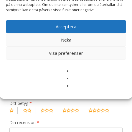
på denna webbplats. Om du inte samtycker eller om du återkallar ditt
Recensioner (0)
samtycke kan detta påverka vissa funktioner negativt.
Acceptera
Recensioner
Neka
Det finns inga recensioner än.
Visa preferenser
Bli först med att recensera ”Digestive
Support CIW hundfoder – 6 x 300 g –
Specific”
Din e-postadress kommer inte publiceras.
Obligatoriska fält
är märkta
*
Ditt betyg
*
Din recension
*