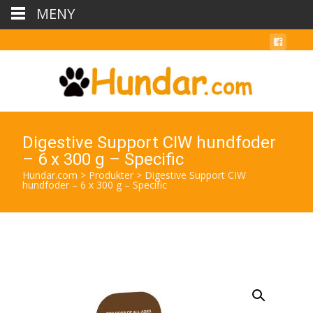
MENY
Digestive Support CIW hundfoder
– 6 x 300 g – Specific
Hundar.com
>
Produkter
>
Digestive Support CIW
hundfoder – 6 x 300 g – Specific