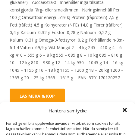
glukaner) Yuccaextrakt Innehåller inga tillsatta
konstgjorda färg- eller smakämnen Näringsinnehåll Per
100 g Omsättbar energi 519 kJ Protein (råprotein) 7,5 g
Fett (råfett) 4,5 g Kolhydrater (NFE) 14,8 g Fibrer (råfibrer)
0,4 g Kalcium 0,32 g Fosfor 0,28 g Natrium 0,22 g
Kalium 0,31 g Omega-3-fettsyror 0,2 g Förhållande n-3:n-
6 1:4 Vatten 69,9 g Vikt Mängd 2 – 4 kg 245 – 410 g 4 – 6
kg 410 – 555 g 6 – 8 kg 555 – 685 g 8 – 10 kg 685 – 810 g
10 – 12 kg 810 – 930 g 12 – 14 kg 930 – 1045 g 14 – 16 kg
1045 – 1155 g 16 – 18 kg 1155 – 1260 g 18 – 20 kg 1260 –
1365 g 20 – 25 kg 1365 – 1615 g – EAN: 5701170120257
LÄS MERA & KÖP
Hantera samtycke
Artikelnr:
177
Kategorier:
Djurtyp
,
Hund
,
Hundmat
,
För att ge en bra upplevelse använder vi teknik som cookies för att
Mage och Tarm
,
Veterinärfoder
Etikett:
Specific
lagra och/eller komma åt enhetsinformation. När du samtycker till
dessa tekniker kan vi behandla data som surfbeteende eller unika ID:n