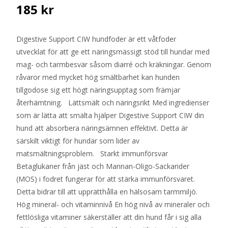
185
kr
Digestive Support CIW hundfoder är ett våtfoder
utvecklat för att ge ett näringsmässigt stöd till hundar med
mag- och tarmbesvär såsom diarré och kräkningar. Genom
råvaror med mycket hög smältbarhet kan hunden
tillgodose sig ett högt näringsupptag som främjar
återhämtning. Lättsmält och näringsrikt Med ingredienser
som är lätta att smälta hjälper Digestive Support CIW din
hund att absorbera näringsämnen effektivt. Detta är
särskilt viktigt för hundar som lider av
matsmältningsproblem. Starkt immunförsvar
Betaglukaner från jäst och Mannan-Oligo-Sackarider
(MOS) i fodret fungerar för att stärka immunförsvaret.
Detta bidrar till att upprätthålla en hälsosam tarmmiljö.
Hög mineral- och vitaminnivå En hög nivå av mineraler och
fettlösliga vitaminer säkerställer att din hund får i sig alla