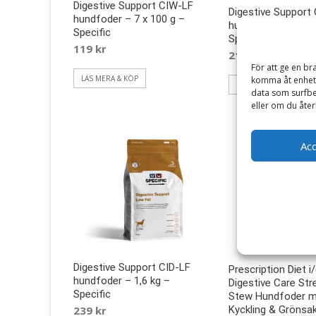
Digestive Support CIW-LF
Digestive Support
hundfoder – 7 x 100 g –
hundfoder – 6 st x
Specific
Specific
119
kr
219
kr
För att ge en br
LÄS MERA & KÖP
komma åt enhets
LÄS MERA & KÖP
data som surfbe
eller om du åter
Ac
Digestive Support CID-LF
Prescription Diet i
hundfoder – 1,6 kg –
Digestive Care Str
Specific
Stew Hundfoder 
239
kr
Kyckling & Grönsa