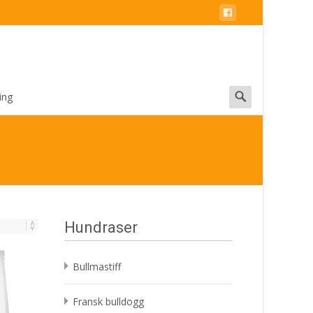
Search
ing
for:
Hundraser
Bullmastiff
Fransk bulldogg