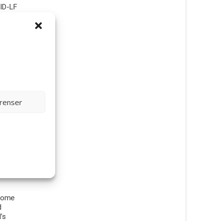
CID-LF
Specific
erenser
Biome
d
’s