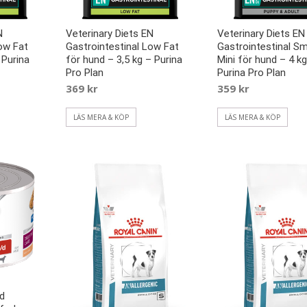
N
Veterinary Diets EN
Veterinary Diets EN
ow Fat
Gastrointestinal Low Fat
Gastrointestinal Sm
 Purina
för hund – 3,5 kg – Purina
Mini för hund – 4 kg
Pro Plan
Purina Pro Plan
369
kr
359
kr
LÄS MERA & KÖP
LÄS MERA & KÖP
/d