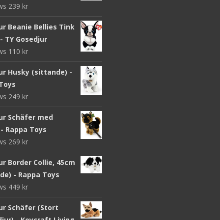
ews
239
kr
r Beanie Bellies Tink
- TY Gosedjur
ews
110
kr
r Husky (sittande) -
Toys
ews
249
kr
ur Schäfer med
 - Rappa Toys
ews
269
kr
r Border Collie, 45cm
nde) - Rappa Toys
ews
449
kr
ur Schäfer (Stort
jur) - Keycraft Living