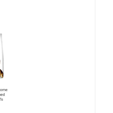
Biome
med
’s