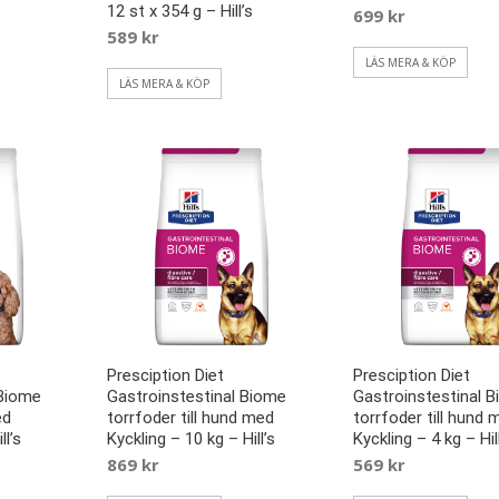
12 st x 354 g – Hill’s
699
kr
589
kr
LÄS MERA & KÖP
LÄS MERA & KÖP
Presciption Diet
Presciption Diet
 Biome
Gastroinstestinal Biome
Gastroinstestinal 
ed
torrfoder till hund med
torrfoder till hund 
ll’s
Kyckling – 10 kg – Hill’s
Kyckling – 4 kg – Hill
869
kr
569
kr