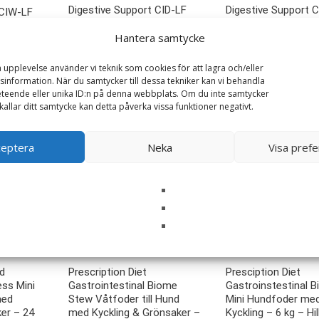
Digestive Support CID-LF
Digestive Support 
 CIW-LF
hundfoder – 12 kg –
hundfoder – 6 kg – 
 300 g –
Hantera samtycke
Specific
625
kr
939
kr
a upplevelse använder vi teknik som cookies för att lagra och/eller
LÄS MERA & KÖP
information. När du samtycker till dessa tekniker kan vi behandla
LÄS MERA & KÖP
teende eller unika ID:n på denna webbplats. Om du inte samtycker
kallar ditt samtycke kan detta påverka vissa funktioner negativt.
ceptera
Neka
Visa pref
/d
Prescription Diet
Presciption Diet
ess Mini
Gastrointestinal Biome
Gastroinstestinal 
med
Stew Våtfoder till Hund
Mini Hundfoder me
ker – 24
med Kyckling & Grönsaker –
Kyckling – 6 kg – Hill