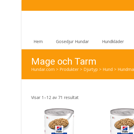
Skip
Hem
Gosedjur Hundar
Hundkläder
to
content
Mage och Tarm
Hundar.com
>
Produkter
>
Djurtyp
>
Hund
>
Hundma
Sortera
Visar 1–12 av 71 resultat
efter
senaste