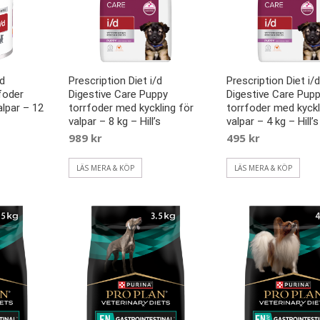
/d
Prescription Diet i/d
Prescription Diet i/d
foder
Digestive Care Puppy
Digestive Care Pup
alpar – 12
torrfoder med kyckling för
torrfoder med kyckl
valpar – 8 kg – Hill’s
valpar – 4 kg – Hill’s
989
kr
495
kr
LÄS MERA & KÖP
LÄS MERA & KÖP