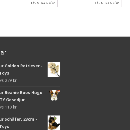
LÄS MERA & KÖP
LÄS MERA & KÖP
ar
r Golden Retriever -
Toys
ews
279
kr
ur Beanie Boos Hugo
 TY Gosedjur
ews
110
kr
ur Schäfer, 23cm -
Toys