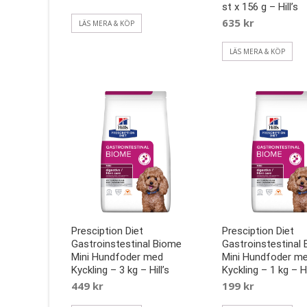
st x 156 g – Hill’s
635
kr
LÄS MERA & KÖP
LÄS MERA & KÖP
Presciption Diet
Presciption Diet
Gastroinstestinal Biome
Gastroinstestinal
Mini Hundfoder med
Mini Hundfoder m
Kyckling – 3 kg – Hill’s
Kyckling – 1 kg – Hi
449
kr
199
kr