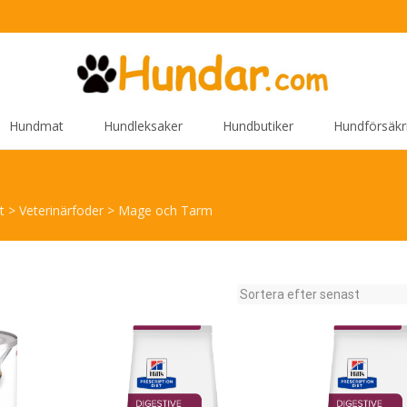
Hundmat
Hundleksaker
Hundbutiker
Hundförsäkr
t
>
Veterinärfoder
>
Mage och Tarm