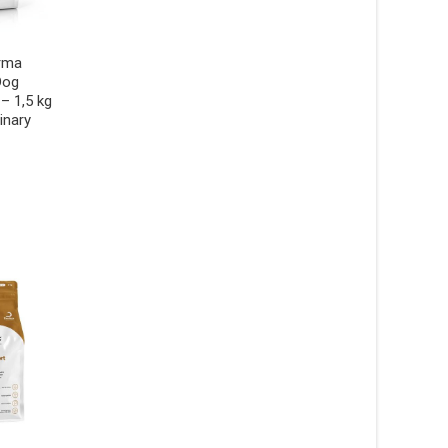
erma
Dog
– 1,5 kg
inary