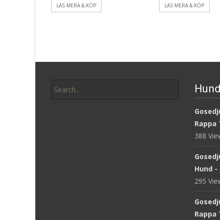
LÄS MERA & KÖP
LÄS MERA & KÖP
Search
Hund
for:
Gosedju
Rappa 
388 Vi
Gosedj
Hund -
295 Vi
Gosedj
Rappa 