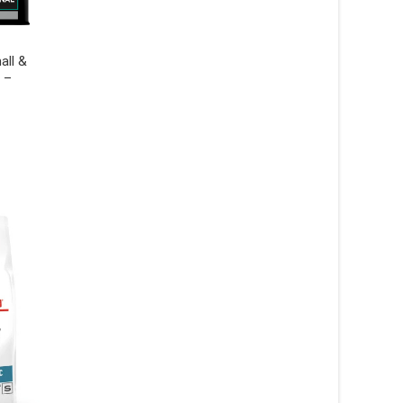
all &
 –