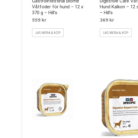
Gastrointestinal Biome
Digestive Care Vå
Våtfoder för hund – 12 x
Hund Kalkon – 12 s
370 g – Hill’s
– Hill’s
559
kr
369
kr
LÄS MERA & KÖP
LÄS MERA & KÖP