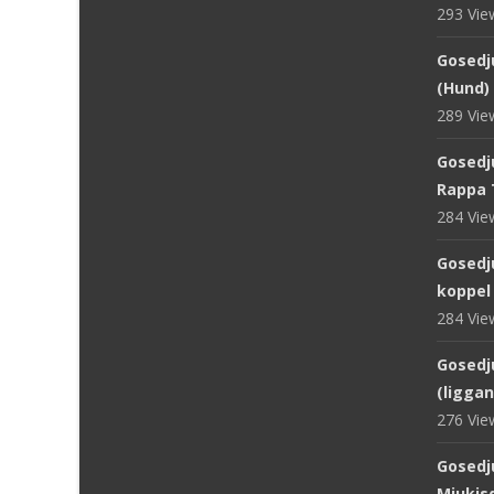
293 Vi
Gosedju
(Hund) 
289 Vi
Gosedju
Rappa 
284 Vi
Gosedj
koppel
284 Vi
Gosedju
(ligga
276 Vi
Gosedj
Mjukisd