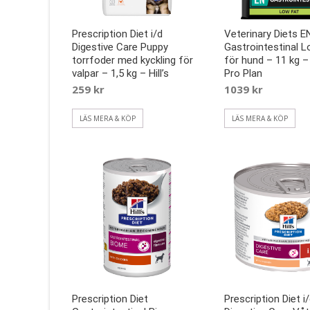
Prescription Diet i/d
Veterinary Diets E
Digestive Care Puppy
Gastrointestinal L
torrfoder med kyckling för
för hund – 11 kg –
valpar – 1,5 kg – Hill’s
Pro Plan
259
kr
1039
kr
LÄS MERA & KÖP
LÄS MERA & KÖP
Prescription Diet
Prescription Diet i