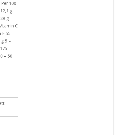
 Per 100
 12,1 g
,29 g
Vitamin C
n E 55
 g 5 –
 175 –
40 – 50
ett: