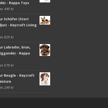
nde) - Rappa Toys
ews
449
kr
ur Schäfer (Stort
jur) - Keycraft Living
ews
829
kr
r Labrador, brun,
liggande) - Rappa
ews
679
kr
ur Beagle - Keycraft
 Nature
ews
249
kr