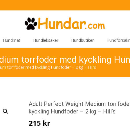
Hundmat
Hundleksaker
Hundbutiker
Hundförsäkr
ium torrfoder med kyckling Hund
um torrfoder med kyckling Hundfoder – 2 kg – Hill’s
Adult Perfect Weight Medium torrfod
kyckling Hundfoder – 2 kg – Hill’s
215
kr