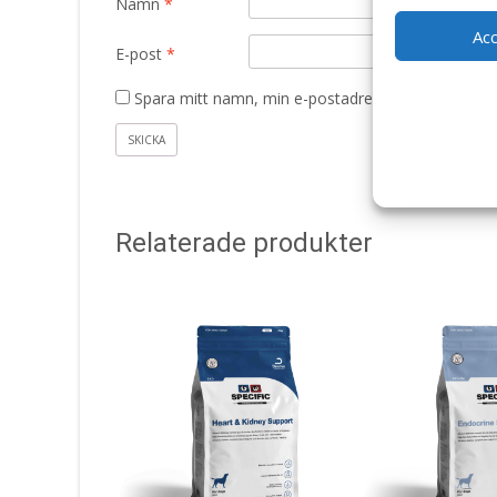
Namn
*
Ac
E-post
*
Spara mitt namn, min e-postadress och webbplats 
Relaterade produkter