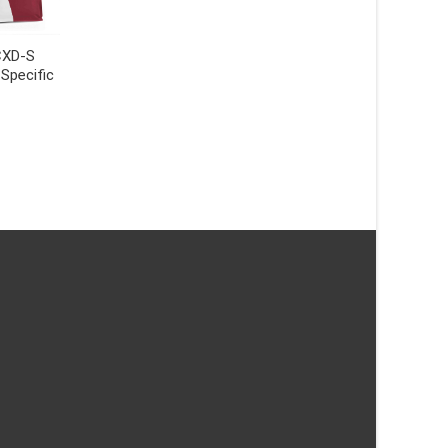
hundfoder – 6 x 300
Specific
CXD-S
Puppy Medium Breed CPD-M
189
kr
Specific
– 12 kg – Specific
LÄS MERA & KÖP
679
kr
LÄS MERA & KÖP