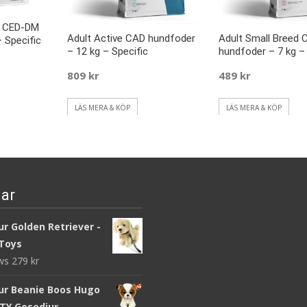
t CED-DM
Adult Active CAD hundfoder
Adult Small Breed 
 Specific
– 12 kg – Specific
hundfoder – 7 kg – 
809
kr
489
kr
LÄS MERA & KÖP
LÄS MERA & KÖP
ar
r Golden Retriever -
Toys
ews
279
kr
ur Beanie Boos Hugo
 TY Gosedjur