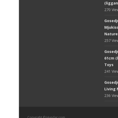
(ligga
270 Vi
Gosedj
Mjukisd
Nature
257 Vi
Gosedju
61cm (
Toys
241 Vi
Gosedj
Living
236 Vi
Copyright © Hundar.com