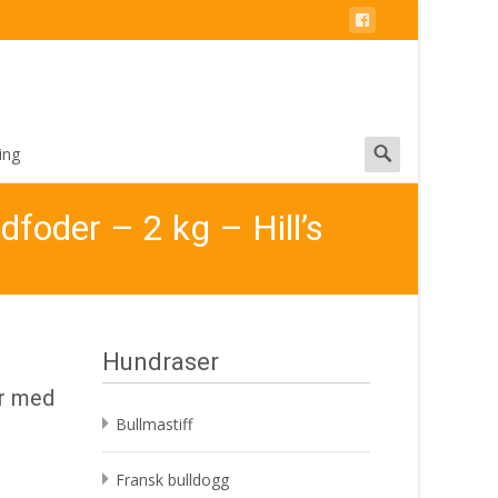
Search
ing
for:
foder – 2 kg – Hill’s
Hundraser
er med
Bullmastiff
Fransk bulldogg