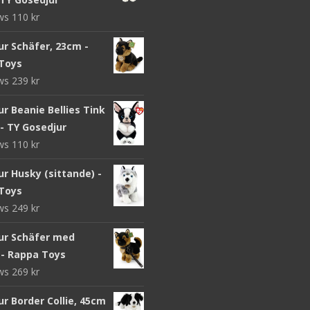
ews
110
kr
ur Schäfer, 23cm -
Toys
ews
239
kr
r Beanie Bellies Tink
- TY Gosedjur
ews
110
kr
r Husky (sittande) -
Toys
ews
249
kr
ur Schäfer med
 - Rappa Toys
ews
269
kr
r Border Collie, 45cm