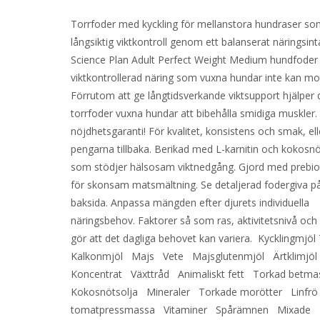
Torrfoder med kyckling för mellanstora hundraser so
långsiktig viktkontroll genom ett balanserat näringsinta
Science Plan Adult Perfect Weight Medium hundfoder
viktkontrollerad näring som vuxna hundar inte kan mo
Förrutom att ge långtidsverkande viktsupport hjälper 
torrfoder vuxna hundar att bibehålla smidiga muskle
nöjdhetsgaranti! För kvalitet, konsistens och smak, ell
pengarna tillbaka. Berikad med L-karnitin och kokosnö
som stödjer hälsosam viktnedgång. Gjord med prebiot
för skonsam matsmältning. Se detaljerad fodergiva p
baksida. Anpassa mängden efter djurets individuella
näringsbehov. Faktorer så som ras, aktivitetsnivå och 
gör att det dagliga behovet kan variera. Kycklingmjöl
Kalkonmjöl Majs Vete Majsglutenmjöl Ärtklimjö
Koncentrat Växttråd Animaliskt fett Torkad betm
Kokosnötsolja Mineraler Torkade morötter Linfr
tomatpressmassa Vitaminer Spårämnen Mixade