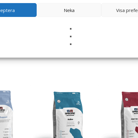
ceptera
Neka
Visa pref
i denna webbläsare till nästa gång jag skriver en kommentar.