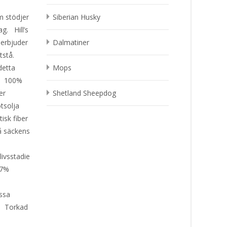
m stödjer
Siberian Husky
g. Hill’s
 erbjuder
Dalmatiner
tstå.
detta
Mops
r. 100%
er
Shetland Sheepdog
tsolja
isk fiber
å säckens
livsstadie
 7%
l
assa
ö Torkad