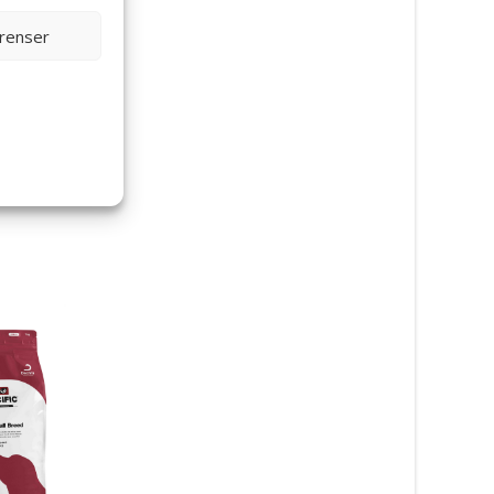
erenser
Adult All Breed CXW