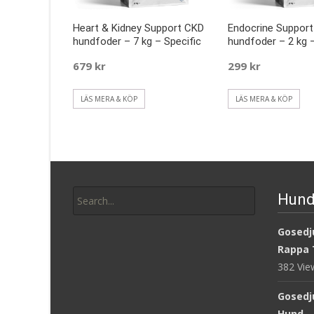
Heart & Kidney Support CKD
Endocrine Suppor
hundfoder – 7 kg – Specific
hundfoder – 2 kg –
679
kr
299
kr
LÄS MERA & KÖP
LÄS MERA & KÖP
Search
Hund
for:
Gosedju
Rappa 
382 Vi
Gosedj
Hund -