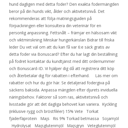
hund dagligen med detta foder? Den exakta fodermängden
beror på din hunds vikt, ålder och aktivitetsnivå. Det
rekommenderas att följa matningsguiden på
förpackningen eller konsultera din veterinär för en
personlig anpassning. Fettsnålt – främjar en hälsosam vikt
och viktminskning Minskar hungerkänslan Bidrar till friska
leder Du vet väl om att du kan få var 6:e säck gratis av
detta foder via Bonuscard? Efter du har lagt din beställning
på fodret kontaktar du kundtjänst med ditt ordernummer
och Bonuscard-ID. Vi hjälper dig då att registrera ditt köp
och återbetalar dig för rabatten i efterhand. Läs mer om
rabatter och hur du gör här. Se detaljerad fodergiva på
säckens baksida. Anpassa mängden efter djurets inviduella
näringsbehov. Faktorer så som ras, aktivitetsnivå och
livsstadie gör att det dagliga behovet kan variera. Kyckling
(inklusive rygg och bröstfiléer) 15% Vete Torkat
fjäderfäprotein Majs Ris 9% Torkad betmassa Sojamjöl
Hydrolysat Majsglutenmjöl Majsgryn Veteglutenmjöl