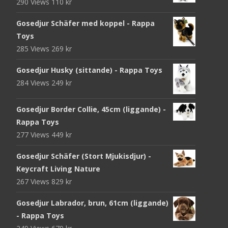
290 Views
110
kr
Gosedjur Schäfer med koppel - Rappa
Toys
285 Views
269
kr
Gosedjur Husky (sittande) - Rappa Toys
284 Views
249
kr
Gosedjur Border Collie, 45cm (liggande) -
Rappa Toys
277 Views
449
kr
Gosedjur Schäfer (Stort Mjukisdjur) -
Keycraft Living Nature
267 Views
829
kr
Gosedjur Labrador, brun, 61cm (liggande)
- Rappa Toys