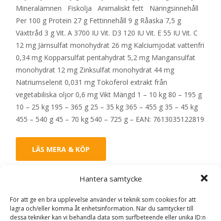
Mineralämnen Fiskolja Animaliskt fett Näringsinnehåll
Per 100 g Protein 27 g Fettinnehåll 9 g Råaska 7,5 g
Växttråd 3 g Vit. A 3700 IU Vit. D3 120 IU Vit. E 55 IU Vit. C
12 mg Järnsulfat monohydrat 26 mg Kalciumjodat vattenfri
0,34 mg Kopparsulfat pentahydrat 5,2 mg Mangansulfat
monohydrat 12 mg Zinksulfat monohydrat 44 mg
Natriumselenit 0,031 mg Tokoferol extrakt från
vegetabiliska oljor 0,6 mg Vikt Mängd 1 – 10 kg 80 – 195 g
10 – 25 kg 195 – 365 g 25 – 35 kg 365 – 455 g 35 – 45 kg
455 – 540 g 45 – 70 kg 540 – 725 g – EAN: 7613035122819
LÄS MERA & KÖP
Hantera samtycke
Artikelnr:
795
Kategorier:
Hundmat
,
Torrfoder
Etikett:
Purina Pro plan
För att ge en bra upplevelse använder vi teknik som cookies för att
lagra och/eller komma åt enhetsinformation. När du samtycker till
dessa tekniker kan vi behandla data som surfbeteende eller unika ID:n