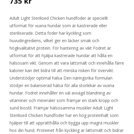
735
kr
Adult Light Sterilised Chicken hundfoder är speciellt
utformat för vuxna hundar som är kastrerade eller
steriliserade. Detta foder har kyckling som
huvudingrediens, vilket ger en läcker smak och
högkvalitativt protein. För hantering av vikt Fodret är
utformat för att hjälpa kastrerade hundar att hålla en
hälsosam vikt. Genom att vara lättsmält och innehålla färre
kalorier kan det bidra till att minska risken för övervikt.
Understödjer optimal hälsa Den näringsrika formulan
stödjer en balanserad hälsa för alla storlekar av vuxna
hundar. Fodret innehåller en väl avvägd blandning av
vitaminer och mineraler som främjar en stark kropp och
sund livsstil. Främjar hälsosamma muskler Adult Light
Sterilised Chicken hundfoder har en hög proteinhalt som
hjälper till att upprätthålla och bygga upp magra muskler
hos din hund. Proteinet från kyckling är lättsmält och bidrar