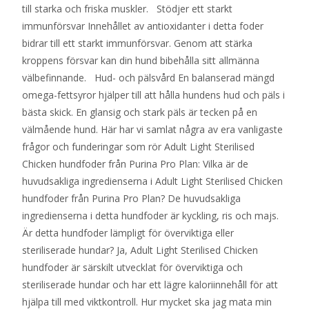
till starka och friska muskler. Stödjer ett starkt
immunförsvar Innehållet av antioxidanter i detta foder
bidrar till ett starkt immunförsvar. Genom att stärka
kroppens försvar kan din hund bibehålla sitt allmänna
välbefinnande. Hud- och pälsvård En balanserad mängd
omega-fettsyror hjälper till att hålla hundens hud och päls i
bästa skick. En glansig och stark päls är tecken på en
välmående hund. Här har vi samlat några av era vanligaste
frågor och funderingar som rör Adult Light Sterilised
Chicken hundfoder från Purina Pro Plan: Vilka är de
huvudsakliga ingredienserna i Adult Light Sterilised Chicken
hundfoder från Purina Pro Plan? De huvudsakliga
ingredienserna i detta hundfoder är kyckling, ris och majs.
Är detta hundfoder lämpligt för överviktiga eller
steriliserade hundar? Ja, Adult Light Sterilised Chicken
hundfoder är särskilt utvecklat för överviktiga och
steriliserade hundar och har ett lägre kaloriinnehåll för att
hjälpa till med viktkontroll. Hur mycket ska jag mata min