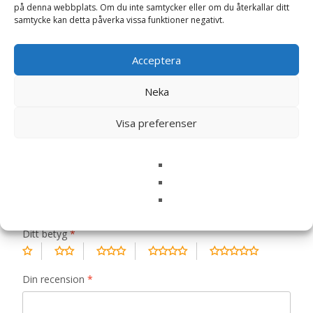
på denna webbplats. Om du inte samtycker eller om du återkallar ditt
Recensioner (0)
samtycke kan detta påverka vissa funktioner negativt.
Acceptera
Recensioner
Neka
Det finns inga recensioner än.
Visa preferenser
Bli först med att recensera ”Adult Light
Sterilised Chicken hundfoder – 14 kg –
Purina Pro Plan”
Din e-postadress kommer inte publiceras.
Obligatoriska fält
är märkta
*
Ditt betyg
*
Din recension
*