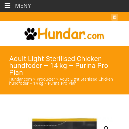
MENY
Adult Light Sterilised Chicken
hundfoder – 14 kg – Purina Pro
Plan
Hundar.com
>
Produkter
>
Adult Light Sterilised Chicken
hundfoder – 14 kg – Purina Pro Plan