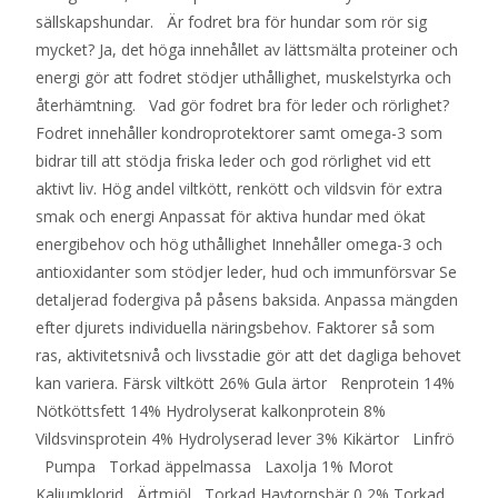
sällskapshundar. Är fodret bra för hundar som rör sig
mycket? Ja, det höga innehållet av lättsmälta proteiner och
energi gör att fodret stödjer uthållighet, muskelstyrka och
återhämtning. Vad gör fodret bra för leder och rörlighet?
Fodret innehåller kondroprotektorer samt omega-3 som
bidrar till att stödja friska leder och god rörlighet vid ett
aktivt liv. Hög andel viltkött, renkött och vildsvin för extra
smak och energi Anpassat för aktiva hundar med ökat
energibehov och hög uthållighet Innehåller omega-3 och
antioxidanter som stödjer leder, hud och immunförsvar Se
detaljerad fodergiva på påsens baksida. Anpassa mängden
efter djurets individuella näringsbehov. Faktorer så som
ras, aktivitetsnivå och livsstadie gör att det dagliga behovet
kan variera. Färsk viltkött 26% Gula ärtor Renprotein 14%
Nötköttsfett 14% Hydrolyserat kalkonprotein 8%
Vildsvinsprotein 4% Hydrolyserad lever 3% Kikärtor Linfrö
Pumpa Torkad äppelmassa Laxolja 1% Morot
Kaliumklorid Ärtmjöl Torkad Havtornsbär 0,2% Torkad