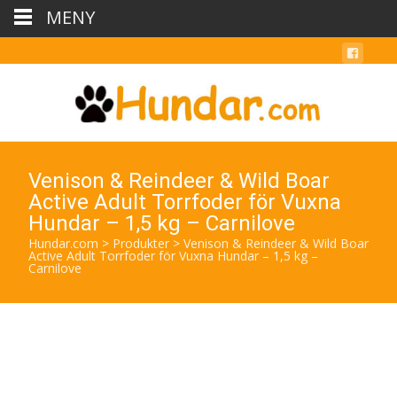
MENY
Venison & Reindeer & Wild Boar
Active Adult Torrfoder för Vuxna
Hundar – 1,5 kg – Carnilove
Hundar.com
>
Produkter
>
Venison & Reindeer & Wild Boar
Active Adult Torrfoder för Vuxna Hundar – 1,5 kg –
Carnilove