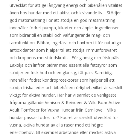
utvecklat för att ge långvarig energi och bibehållen vitalitet
även hos hundar med ett aktivt och krävande liv. Stödjer
god matsmältning För att stödja en god matsmältning
innehåller fodret pumpa, kikärter och äpple, ingredienser
som bidrar till en stabil och välfungerande mag- och
tarmfunktion. Blåbär, ingefära och havtorn tillför naturliga
antioxidanter som hjälper till att stödja immunförsvaret
och kroppens motståndskraft. För glansig och frisk päls
Laxolja och linfrön bidrar med essentiella fettsyror som
stödjer en frisk hud och en glansig, tät päls. Samtidigt
innehåller fodret kondroprotektorer som hjälper till att
stödja friska leder och bibehållen rörlighet, vilket är särskilt
viktigt för aktiva hundar. Här har vi samlat de vanligaste
frågorna gällande Venison & Reindeer & Wild Boar Active
Adult Torrfoder för Vuxna Hundar från Carnilove: Vilka
hundar passar fodret för? Fodret är särskilt utvecklat för
vuxna, aktiva hundar av alla raser med ett högre
energibehov, till exempel arbetande eller mycket aktiva