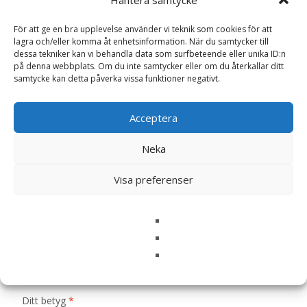
Hantera samtycke
Artikelnr:
31596
Kategorier:
Hundmat
,
Torrfoder
Etikett:
Carnilove
För att ge en bra upplevelse använder vi teknik som cookies för att
lagra och/eller komma åt enhetsinformation. När du samtycker till
dessa tekniker kan vi behandla data som surfbeteende eller unika ID:n
på denna webbplats. Om du inte samtycker eller om du återkallar ditt
Recensioner (0)
samtycke kan detta påverka vissa funktioner negativt.
Acceptera
Recensioner
Neka
Det finns inga recensioner än.
Visa preferenser
Bli först med att recensera ”Venison &
Reindeer & Wild Boar Active Adult
Torrfoder för Vuxna Hundar – 1,5 kg –
Carnilove”
Din e-postadress kommer inte publiceras.
Obligatoriska fält
är märkta
*
Ditt betyg
*