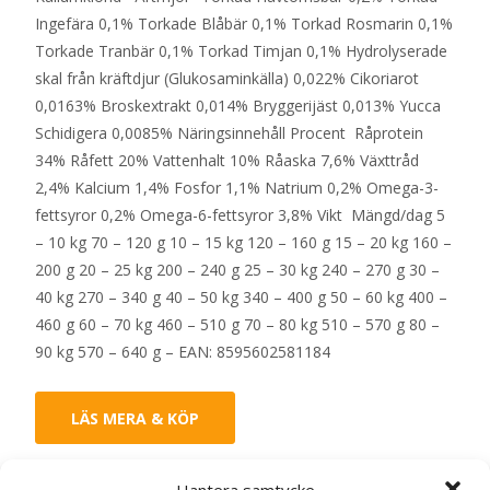
Ingefära 0,1% Torkade Blåbär 0,1% Torkad Rosmarin 0,1%
Torkade Tranbär 0,1% Torkad Timjan 0,1% Hydrolyserade
skal från kräftdjur (Glukosaminkälla) 0,022% Cikoriarot
0,0163% Broskextrakt 0,014% Bryggerijäst 0,013% Yucca
Schidigera 0,0085% Näringsinnehåll Procent Råprotein
34% Råfett 20% Vattenhalt 10% Råaska 7,6% Växttråd
2,4% Kalcium 1,4% Fosfor 1,1% Natrium 0,2% Omega-3-
fettsyror 0,2% Omega-6-fettsyror 3,8% Vikt Mängd/dag 5
– 10 kg 70 – 120 g 10 – 15 kg 120 – 160 g 15 – 20 kg 160 –
200 g 20 – 25 kg 200 – 240 g 25 – 30 kg 240 – 270 g 30 –
40 kg 270 – 340 g 40 – 50 kg 340 – 400 g 50 – 60 kg 400 –
460 g 60 – 70 kg 460 – 510 g 70 – 80 kg 510 – 570 g 80 –
90 kg 570 – 640 g – EAN: 8595602581184
LÄS MERA & KÖP