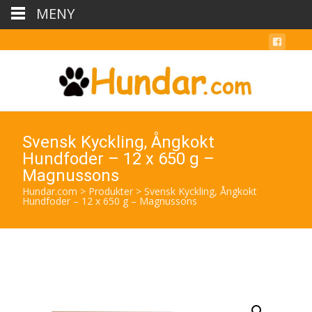
MENY
Svensk Kyckling, Ångkokt
Hundfoder – 12 x 650 g –
Magnussons
Hundar.com
>
Produkter
>
Svensk Kyckling, Ångkokt
Hundfoder – 12 x 650 g – Magnussons