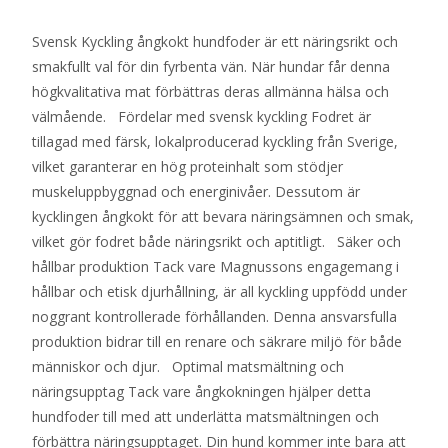
Svensk Kyckling ångkokt hundfoder är ett näringsrikt och
smakfullt val för din fyrbenta vän. När hundar får denna
högkvalitativa mat förbättras deras allmänna hälsa och
välmående. Fördelar med svensk kyckling Fodret är
tillagad med färsk, lokalproducerad kyckling från Sverige,
vilket garanterar en hög proteinhalt som stödjer
muskeluppbyggnad och energinivåer. Dessutom är
kycklingen ångkokt för att bevara näringsämnen och smak,
vilket gör fodret både näringsrikt och aptitligt. Säker och
hållbar produktion Tack vare Magnussons engagemang i
hållbar och etisk djurhållning, är all kyckling uppfödd under
noggrant kontrollerade förhållanden. Denna ansvarsfulla
produktion bidrar till en renare och säkrare miljö för både
människor och djur. Optimal matsmältning och
näringsupptag Tack vare ångkokningen hjälper detta
hundfoder till med att underlätta matsmältningen och
förbättra näringsupptaget. Din hund kommer inte bara att