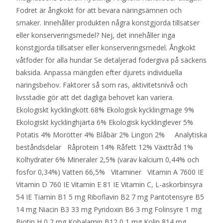
Fodret är ångkokt för att bevara näringsämnen och
smaker. Innehåller produkten några konstgjorda tillsatser
eller konserveringsmedel? Nej, det innehåller inga
konstgjorda tillsatser eller konserveringsmedel. Ångkokt
våtfoder för alla hundar Se detaljerad fodergiva på säckens
baksida. Anpassa mängden efter djurets individuella
näringsbehov. Faktorer så som ras, aktivitetsnivå och
livsstadie gör att det dagliga behovet kan variera.
Ekologiskt kycklingkött 68% Ekologisk kycklingmage 9%
Ekologiskt kycklinghjärta 6% Ekologisk kycklinglever 5%
Potatis 4% Morötter 4% Blåbär 2% Lingon 2% Analytiska
beståndsdelar Råprotein 14% Råfett 12% Växttråd 1%
Kolhydrater 6% Mineraler 2,5% (varav kalcium 0,44% och
fosfor 0,34%) Vatten 66,5% Vitaminer Vitamin A 7600 IE
Vitamin D 760 IE Vitamin E 81 IE Vitamin C, L-askorbinsyra
54 IE Tiamin B1 5 mg Riboflavin B2 7 mg Pantotensyre B5
14 mg Niacin B3 33 mg Pyridoxin B6 3 mg Folinsyre 1 mg
Biotin H 0,2 mg Kobalamin B12 0,1 mg Kolin 814 mg