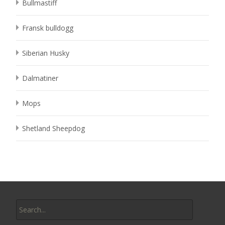
Bullmastiff
Fransk bulldogg
Siberian Husky
Dalmatiner
Mops
Shetland Sheepdog
Search
for: