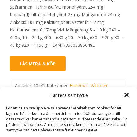
Spårämnen Järn(II)sulfat, monohydrat 254 mg
Koppar(II)sulfat, pentahydrat 23 mg Manganoxid 24 mg
Zinkoxid 101 mg Kalciumjodat, vattenfri 1,2 mg
Natriumselenit 0,17 mg Vikt Mängd/dag 5 – 10 kg 240 –
400 g 10 – 20 kg 400 – 680 g 20 – 30 kg 680 – 920 g 30 –
40 kg 920 – 1150 g – EAN: 7350033856482
LÄS MERA & KÖP
Artikelnr:
10642
Kategorier:
Hundmat
,
Våtfoder
Etikett:
Magnussons
Hantera samtycke
För att ge en bra upplevelse använder vi teknik som cookies för att
Recensioner (0)
lagra och/eller komma åt enhetsinformation. När du samtycker till
dessa tekniker kan vi behandla data som surfbeteende eller unika ID:n
på denna webbplats. Om du inte samtycker eller om du återkallar ditt
samtycke kan detta påverka vissa funktioner negativt.